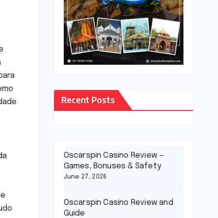
e
a
para
demo
Recent Posts
edade
Oscarspin Casino Review —
da
Games, Bonuses & Safety
June 27, 2026
ne
Oscarspin Casino Review and
tudo
Guide