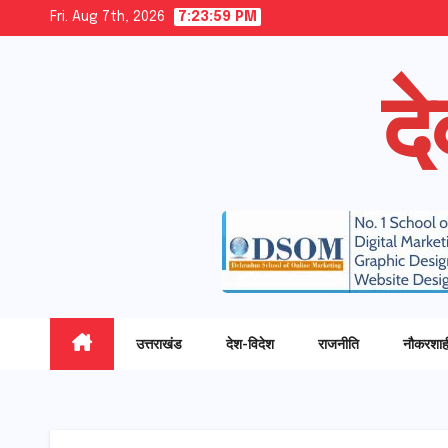
Skip
Fri. Aug 7th, 2026
7:24:00 PM
to
द
content
उत्तराखंड
देश-विदेश
राजनीति
नौकरशाह