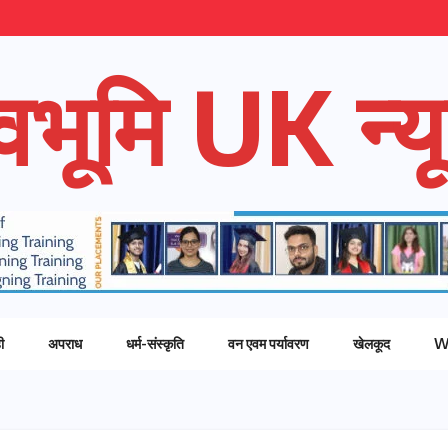
ेवभूमि UK न्यू
ी
अपराध
धर्म-संस्कृति
वन एवम पर्यावरण
खेलकूद
W