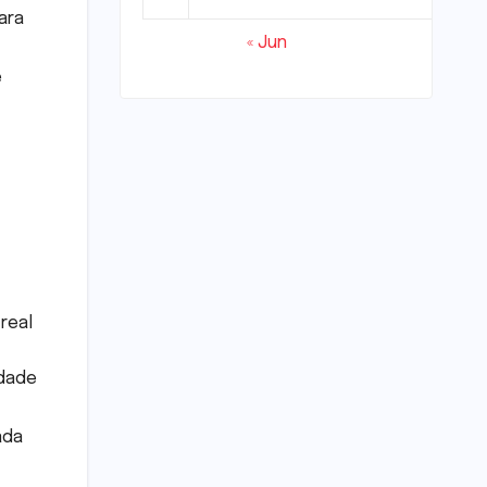
ara
« Jun
e
idade
ada