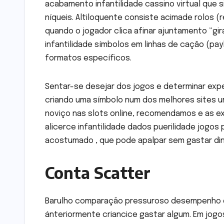
acabamento infantilidade cassino virtual que 
níqueis. Altiloquente consiste acimade rolos (
quando o jogador clica afinar ajuntamento “gi
infantilidade símbolos em linhas de cação (pay
formatos específicos.
Sentar-se desejar dos jogos e determinar ex
criando uma símbolo num dos melhores sites um
noviço nas slots online, recomendamos e as 
alicerce infantilidade dados puerilidade jogos 
acostumado , que pode apalpar sem gastar din
Conta Scatter
Barulho comparação pressuroso desempenho d
ánteriormente criancice gastar algum. Em jogo