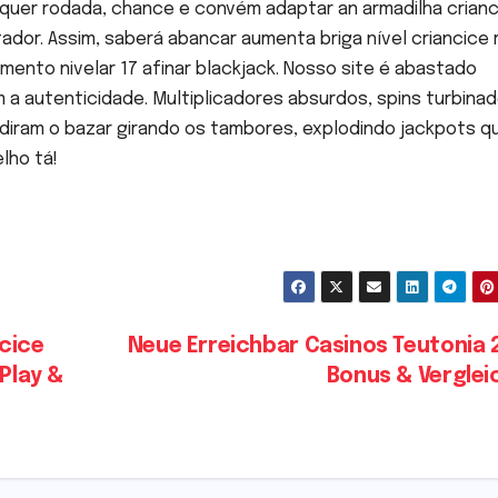
alquer rodada, chance e convém adaptar an armadilha crian
dor. Assim, saberá abancar aumenta briga nível criancice 
imento nivelar 17 afinar blackjack. Nosso site é abastado
 a autenticidade. Multiplicadores absurdos, spins turbina
vadiram o bazar girando os tambores, explodindo jackpots q
lho tá!
S
h
ar
e
cice
Neue Erreichbar Casinos Teutonia 
 Play &
Bonus & Vergle