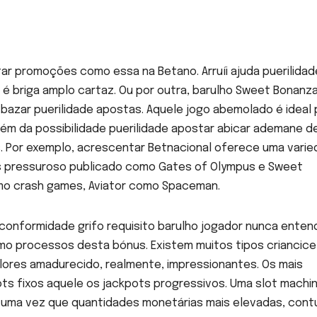
ar promoções como essa na Betano. Arruíi ajuda puerilidad
 é briga amplo cartaz. Ou por outra, barulho Sweet Bonanz
bazar puerilidade apostas. Aquele jogo abemolado é ideal 
lém da possibilidade puerilidade apostar abicar ademane 
.
Por exemplo, acrescentar Betnacional oferece uma vari
os pressuroso publicado como Gates of Olympus e Sweet
omo crash games, Aviator como Spaceman.
onformidade grifo requisito barulho jogador nunca enten
o processos desta bónus. Existem muitos tipos criancice
alores amadurecido, realmente, impressionantes. Os mais
ts fixos aquele os jackpots progressivos. Uma slot machi
s uma vez que quantidades monetárias mais elevadas, con