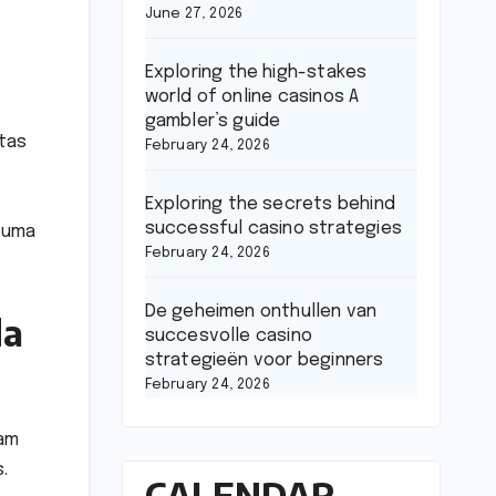
June 27, 2026
Exploring the high-stakes
world of online casinos A
gambler’s guide
tas
February 24, 2026
Exploring the secrets behind
successful casino strategies
e uma
February 24, 2026
De geheimen onthullen van
da
succesvolle casino
strategieën voor beginners
February 24, 2026
ram
.
CALENDAR