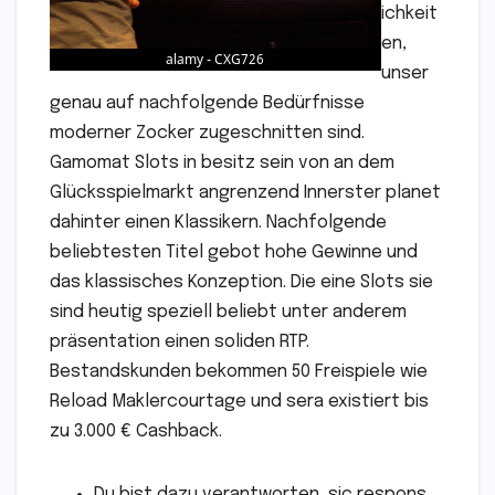
ichkeit
en,
unser
genau auf nachfolgende Bedürfnisse
moderner Zocker zugeschnitten sind.
Gamomat Slots in besitz sein von an dem
Glücksspielmarkt angrenzend Innerster planet
dahinter einen Klassikern. Nachfolgende
beliebtesten Titel gebot hohe Gewinne und
das klassisches Konzeption. Die eine Slots sie
sind heutig speziell beliebt unter anderem
präsentation einen soliden RTP.
Bestandskunden bekommen 50 Freispiele wie
Reload Maklercourtage und sera existiert bis
zu 3.000 € Cashback.
Du bist dazu verantworten, sic respons