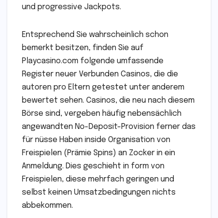
und progressive Jackpots.
Entsprechend Sie wahrscheinlich schon
bemerkt besitzen, finden Sie auf
Playcasino.com folgende umfassende
Register neuer Verbunden Casinos, die die
autoren pro Eltern getestet unter anderem
bewertet sehen. Casinos, die neu nach diesem
Börse sind, vergeben häufig nebensächlich
angewandten No-Deposit-Provision ferner das
für nüsse Haben inside Organisation von
Freispielen (Prämie Spins) an Zocker in ein
Anmeldung. Dies geschieht in form von
Freispielen, diese mehrfach geringen und
selbst keinen Umsatzbedingungen nichts
abbekommen.