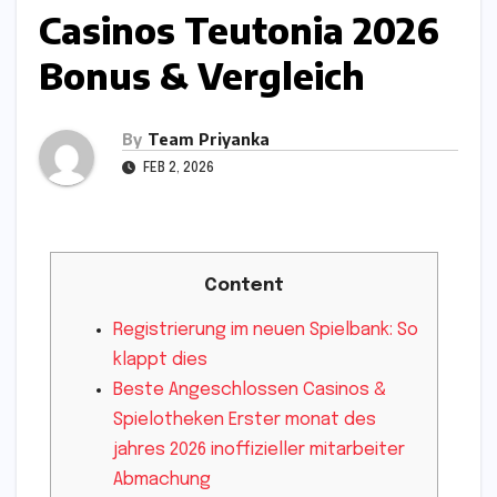
Casinos Teutonia 2026
Bonus & Vergleich
By
Team Priyanka
FEB 2, 2026
Content
Registrierung im neuen Spielbank: So
klappt dies
Beste Angeschlossen Casinos &
Spielotheken Erster monat des
jahres 2026 inoffizieller mitarbeiter
Abmachung