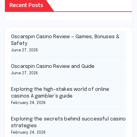
Recent Posts
Oscarspin Casino Review — Games, Bonuses &
Safety
June 27, 2026
Oscarspin Casino Review and Guide
June 27, 2026
Exploring the high-stakes world of online
casinos A gambler’s guide
February 24, 2026
Exploring the secrets behind successful casino
strategies
February 24, 2026