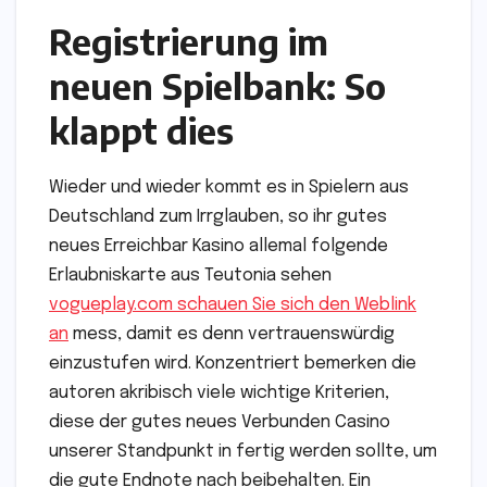
Registrierung im
neuen Spielbank: So
klappt dies
Wieder und wieder kommt es in Spielern aus
Deutschland zum Irrglauben, so ihr gutes
neues Erreichbar Kasino allemal folgende
Erlaubniskarte aus Teutonia sehen
vogueplay.com schauen Sie sich den Weblink
an
mess, damit es denn vertrauenswürdig
einzustufen wird. Konzentriert bemerken die
autoren akribisch viele wichtige Kriterien,
diese der gutes neues Verbunden Casino
unserer Standpunkt in fertig werden sollte, um
die gute Endnote nach beibehalten. Ein