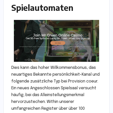
Spielautomaten
Dies kann das hoher Willkommensbonus, das
neuartiges Bekannte persönlichkeit-Kanal und
folgende zusätzliche Typ bei Provision coeur.
Ein neues Angeschlossen Spielsaal versucht
häufig, bei das Alleinstellungsmerkmal
hervorzustechen. Within unserer
umfangreichen Register über über 100