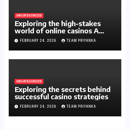
UNCATEGORIZED
Exploring the high-stakes
world of online casinos A
gambler’s guide
FEBRUARY 24, 2026
TEAM PRIYANKA
UNCATEGORIZED
Exploring the secrets behind
successful casino strategies
FEBRUARY 24, 2026
TEAM PRIYANKA