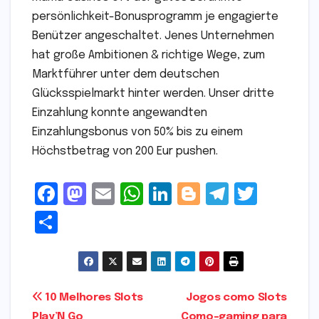
persönlichkeit-Bonusprogramm je engagierte
Benützer angeschaltet. Jenes Unternehmen
hat große Ambitionen & richtige Wege, zum
Marktführer unter dem deutschen
Glücksspielmarkt hinter werden. Unser dritte
Einzahlung konnte angewandten
Einzahlungsbonus von 50% bis zu einem
Höchstbetrag von 200 Eur pushen.
F
M
E
W
Li
Bl
T
T
a
a
m
h
n
o
el
w
S
c
s
ai
a
k
g
e
it
h
e
t
l
ts
e
g
gr
t
ar
b
o
A
dI
e
a
e
e
Post
10 Melhores Slots
Jogos como Slots
o
d
p
n
r
m
r
Play’N Go
Como-gaming para