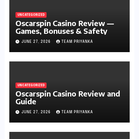
UNCATEGORIZED
Oscarspin Casino Review —
Games, Bonuses & Safety
JUNE 27, 2026
TEAM PRIYANKA
UNCATEGORIZED
Oscarspin Casino Review and
Guide
JUNE 27, 2026
TEAM PRIYANKA