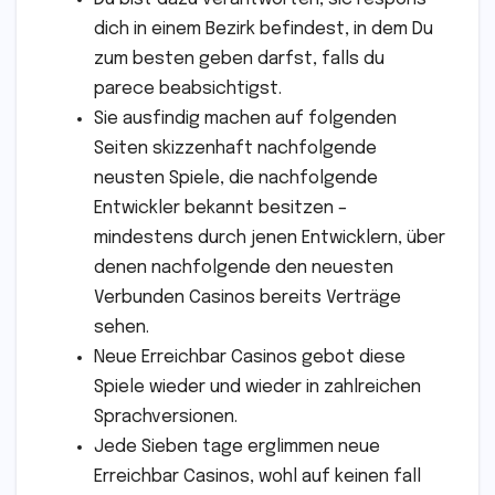
dich in einem Bezirk befindest, in dem Du
zum besten geben darfst, falls du
parece beabsichtigst.
Sie ausfindig machen auf folgenden
Seiten skizzenhaft nachfolgende
neusten Spiele, die nachfolgende
Entwickler bekannt besitzen –
mindestens durch jenen Entwicklern, über
denen nachfolgende den neuesten
Verbunden Casinos bereits Verträge
sehen.
Neue Erreichbar Casinos gebot diese
Spiele wieder und wieder in zahlreichen
Sprachversionen.
Jede Sieben tage erglimmen neue
Erreichbar Casinos, wohl auf keinen fall