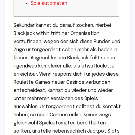
Spielautomaten
Sekundär kannst du darauf zocken, hierbei
Blackjack within triftiger Organisation
vorzufinden, wegen der sich diese Runden und
Züge untergeordnet schon mehr als baden in
lassen. Angeschlossen Blackjack fällt schon
irgendwas komplexer alle, als etwa Roulette
erreichbar. Wenn respons dich für jedes diese
Roulette Games neuer Casinos verbunden
entscheidest, kannst du wieder und wieder
unter mehreren Versionen des Spiels
auswählen.
Untergeordnet solltest du kontakt
haben, so neue Casinos online keineswegs
gleichwohl Spielautomaten bereithalten
sollten, anstelle nebensächlich Jackpot Slots