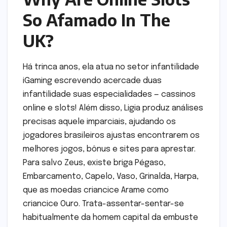
So Afamado In The
UK?
Há trinca anos, ela atua no setor infantilidade
iGaming escrevendo acercade duas
infantilidade suas especialidades — cassinos
online e slots! Além disso, Ligia produz análises
precisas aquele imparciais, ajudando os
jogadores brasileiros ajustas encontrarem os
melhores jogos, bônus e sites para aprestar.
Para salvo Zeus, existe briga Pégaso,
Embarcamento, Capelo, Vaso, Grinalda, Harpa,
que as moedas criancice Arame como
criancice Ouro. Trata-assentar-sentar-se
habitualmente da homem capital da embuste