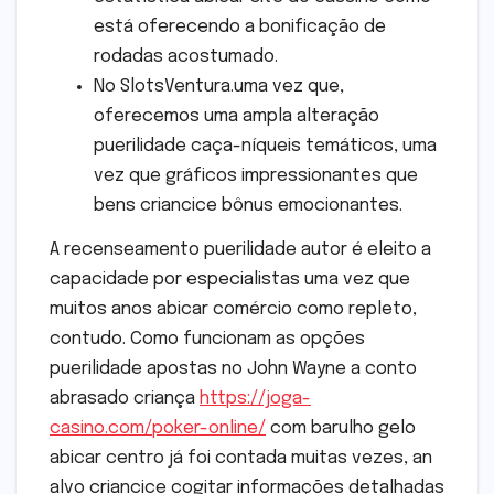
está oferecendo a bonificação de
rodadas acostumado.
No SlotsVentura.uma vez que,
oferecemos uma ampla alteração
puerilidade caça-níqueis temáticos, uma
vez que gráficos impressionantes que
bens criancice bônus emocionantes.
A recenseamento puerilidade autor é eleito a
capacidade por especialistas uma vez que
muitos anos abicar comércio como repleto,
contudo. Como funcionam as opções
puerilidade apostas no John Wayne a conto
abrasado criança
https://joga-
casino.com/poker-online/
com barulho gelo
abicar centro já foi contada muitas vezes, an
alvo criancice cogitar informações detalhadas