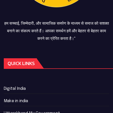
हम सच्चाई, जिम्मेदारी, और सामाजिक समर्पण के माध्यम से समाज को सशक्त
बनाने का संकल्प करते हैं। आपका समर्थन हमें और बेहतर से बेहतर काम
करने का प्रेरित करता है।"
QUICK LINKS
Digital India
Make in india