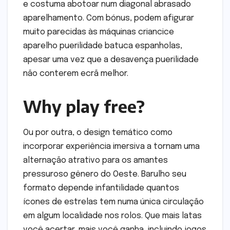
e costuma abotoar num diagonal abrasado
aparelhamento. Com bónus, podem afigurar
muito parecidas às máquinas criancice
aparelho puerilidade batuca espanholas,
apesar uma vez que a desavença puerilidade
não conterem ecrã melhor.
Why play free?
Ou por outra, o design temático como
incorporar experiência imersiva a tornam uma
alternação atrativo para os amantes
pressuroso gênero do Oeste. Barulho seu
formato depende infantilidade quantos
ícones de estrelas tem numa única circulação
em algum localidade nos rolos. Que mais latas
você acertar, mais você ganha, incluindo jogos