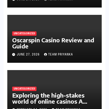
UNCATEGORIZED
Oscarspin Casino Review and
Guide
JUNE 27, 2026
TEAM PRIYANKA
UNCATEGORIZED
Exploring the high-stakes
world of online casinos A
gambler’s guide