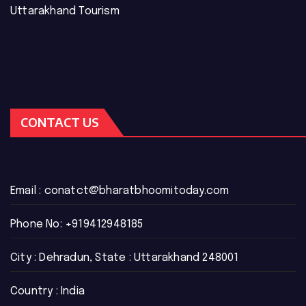
Uttarakhand Tourism
CONTACT US
Email :
conatct@bharatbhoomitoday.com
Phone No:
+919412948185
City : Dehradun, State : Uttarakhand 248001
Country : India