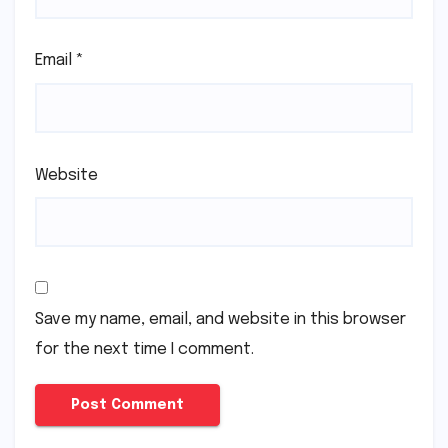
Email
*
Website
Save my name, email, and website in this browser
for the next time I comment.