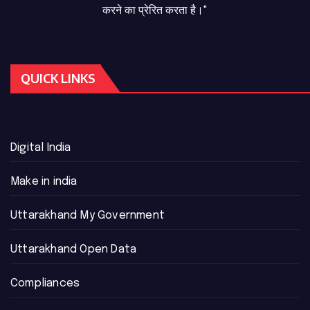
करने का प्रेरित करता है।"
QUICK LINKS
Digital India
Make in india
Uttarakhand My Government
Uttarakhand Open Data
Compliances