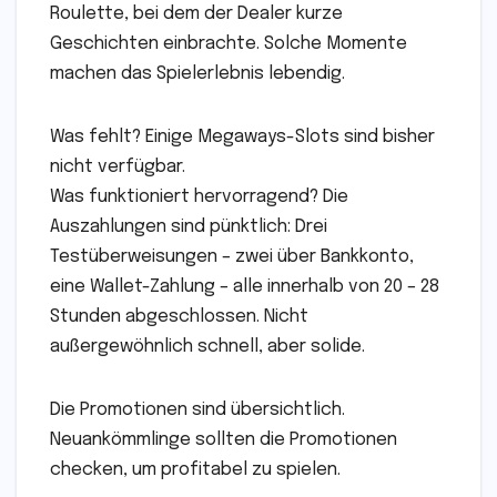
Roulette, bei dem der Dealer kurze
Geschichten einbrachte. Solche Momente
machen das Spielerlebnis lebendig.
Was fehlt? Einige Megaways-Slots sind bisher
nicht verfügbar.
Was funktioniert hervorragend? Die
Auszahlungen sind pünktlich: Drei
Testüberweisungen – zwei über Bankkonto,
eine Wallet-Zahlung – alle innerhalb von 20 – 28
Stunden abgeschlossen. Nicht
außergewöhnlich schnell, aber solide.
Die Promotionen sind übersichtlich.
Neuankömmlinge sollten die Promotionen
checken, um profitabel zu spielen.