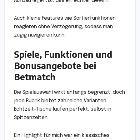
Aufbau legen, ist das ein echter Gewinn.
Auch kleine Features wie Sortierfunktionen
reagieren ohne Verzögerung, sodass man
zügig navigieren kann.
Spiele, Funktionen und
Bonusangebote bei
Betmatch
Die Spielauswahl wirkt anfangs begrenzt, doch
jede Rubrik bietet zahlreiche Varianten.
Echtzeit-Tische laufen perfekt, selbst in
Spitzenzeiten.
Ein Highlight für mich war ein klassisches