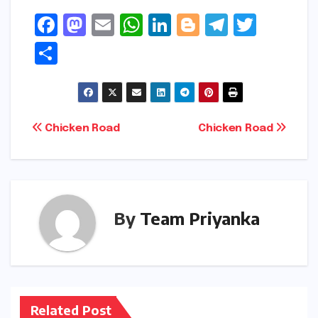
F
M
E
W
Li
Bl
T
T
a
a
m
h
n
o
el
w
S
c
s
ai
a
k
g
e
it
h
e
t
l
ts
e
g
gr
t
ar
b
o
A
dI
e
a
e
e
Post
Chicken Road
Chicken Road
o
d
p
n
r
m
r
navigation
o
o
p
k
n
By
Team Priyanka
Related Post