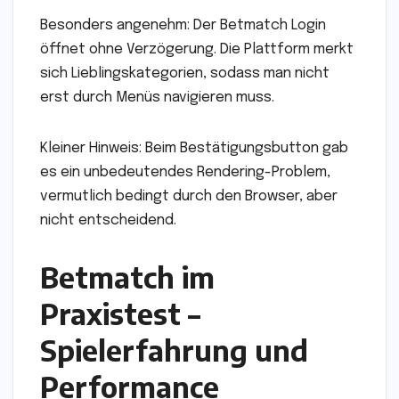
Besonders angenehm: Der Betmatch Login
öffnet ohne Verzögerung. Die Plattform merkt
sich Lieblingskategorien, sodass man nicht
erst durch Menüs navigieren muss.
Kleiner Hinweis: Beim Bestätigungsbutton gab
es ein unbedeutendes Rendering-Problem,
vermutlich bedingt durch den Browser, aber
nicht entscheidend.
Betmatch im
Praxistest –
Spielerfahrung und
Performance