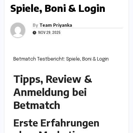
Spiele, Boni & Login
By
Team Priyanka
NOV 29, 2025
Betmatch Testbericht: Spiele, Boni & Login
Tipps, Review &
Anmeldung bei
Betmatch
Erste Erfahrungen