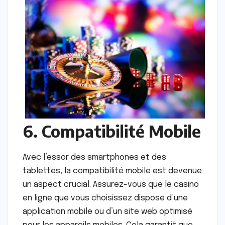
6. Compatibilité Mobile
Avec l’essor des smartphones et des
tablettes, la compatibilité mobile est devenue
un aspect crucial. Assurez-vous que le casino
en ligne que vous choisissez dispose d’une
application mobile ou d’un site web optimisé