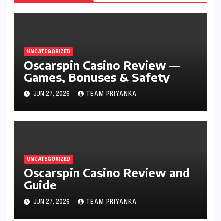
UNCATEGORIZED
Oscarspin Casino Review —
Games, Bonuses & Safety
JUN 27, 2026
TEAM PRIYANKA
UNCATEGORIZED
Oscarspin Casino Review and
Guide
JUN 27, 2026
TEAM PRIYANKA