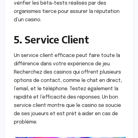
vérifier les bêta-tests réalisés par des
organismes tierce pour assurer la réputation
d’un casino.
5. Service Client
Un service client efficace peut faire toute la
différence dans votre expérience de jeu.
Recherchez des casinos qui offrent plusieurs
options de contact, comme le chat en direct,
l’email, et le téléphone. Testez également la
rapidité et l’efficacité des réponses. Un bon
service client montre que le casino se soucie
de ses joueurs et est prêt à aider en cas de
problème.