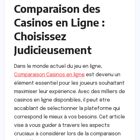
Comparaison des
Casinos en Ligne :
Choisissez
Judicieusement
Dans le monde actuel du jeu en ligne,
Comparaison Casinos en ligne
est devenu un
élément essentiel pour les joueurs souhaitant
maximiser leur expérience. Avec des milliers de
casinos en ligne disponibles, il peut être
accablant de sélectionner la plateforme qui
correspond le mieux à vos besoins. Cet article
vise à vous guider à travers les aspects
cruciaux à considérer lors de la comparaison