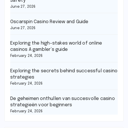
Safety
June 27, 2026
Oscarspin Casino Review and Guide
June 27, 2026
Exploring the high-stakes world of online
casinos A gambler’s guide
February 24, 2026
Exploring the secrets behind successful casino
strategies
February 24, 2026
De geheimen onthullen van succesvolle casino
strategieën voor beginners
February 24, 2026