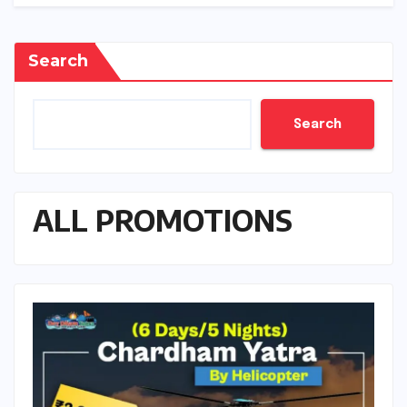
Search
Search
ALL PROMOTIONS