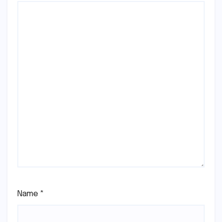
Name
*