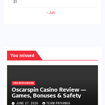
31
« Jun
You missed
UNCATEGORIZED
Oscarspin Casino Review —
Games, Bonuses & Safety
JUNE 27, 2026
TEAM PRIYANKA