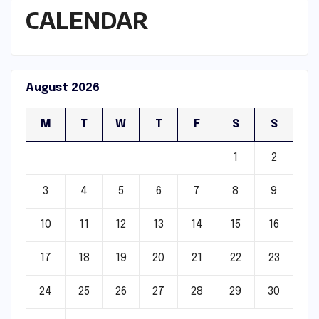
CALENDAR
August 2026
M
T
W
T
F
S
S
1
2
3
4
5
6
7
8
9
10
11
12
13
14
15
16
17
18
19
20
21
22
23
24
25
26
27
28
29
30