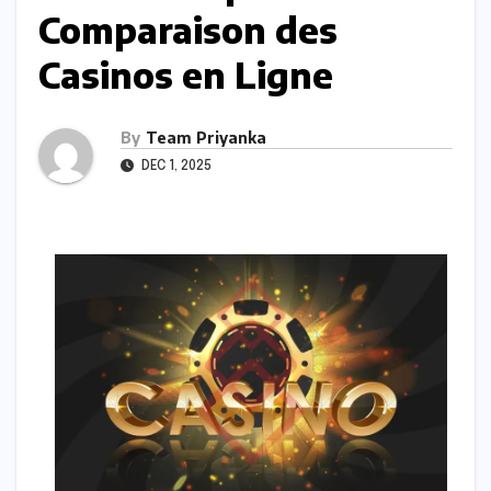
Comparaison des
Casinos en Ligne
By
Team Priyanka
DEC 1, 2025