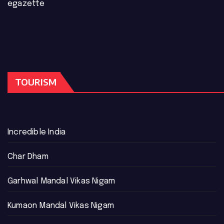
egazette
TOURISM
Incredible India
Char Dham
Garhwal Mandal Vikas Nigam
Kumaon Mandal Vikas Nigam