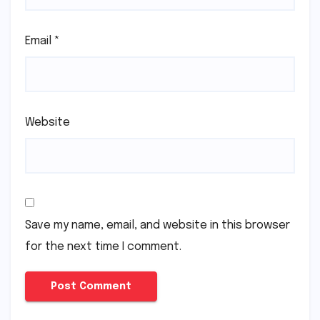
Email
*
Website
Save my name, email, and website in this browser
for the next time I comment.