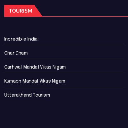
TOURISM
Incredible India
Char Dham
Garhwal Mandal Vikas Nigam
Kumaon Mandal Vikas Nigam
Uttarakhand Tourism