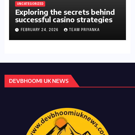
UNCATEGORIZED
Exploring the secrets behind
successful casino strategies
FEBRUARY 24, 2026
TEAM PRIYANKA
DEVBHOOMI UK NEWS