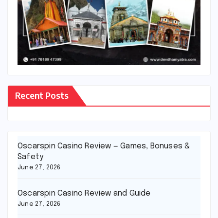
Recent Posts
Oscarspin Casino Review — Games, Bonuses &
Safety
June 27, 2026
Oscarspin Casino Review and Guide
June 27, 2026