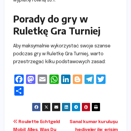
wypłatę równą 35:1.
Porady do gry w
Ruletkę Gra Turniej
Aby maksymalnie wykorzystać swoje szanse
podczas gry w Ruletkę Gra Turniej, warto
przestrzegać kilku podstawowych zasad:
F
M
E
W
Li
Bl
T
T
a
a
m
h
n
o
el
w
S
c
s
ai
a
k
g
e
it
h
e
t
l
ts
e
g
gr
t
ar
b
o
A
dI
e
a
e
e
Post
Roulette Echtgeld
Sanal kumar kuruluşu
o
d
p
n
r
m
r
Mobil: Alles, Was Du
hediyeler ile: erişim