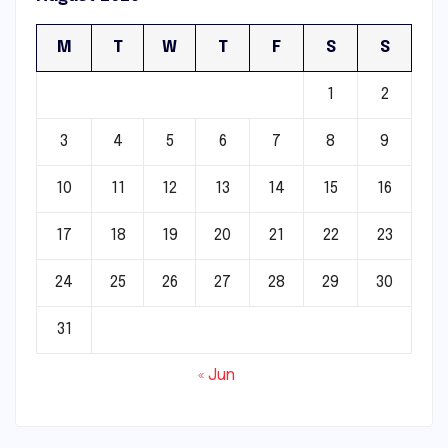
M
T
W
T
F
S
S
1
2
3
4
5
6
7
8
9
10
11
12
13
14
15
16
17
18
19
20
21
22
23
24
25
26
27
28
29
30
31
« Jun