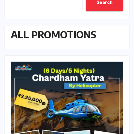
Search
ALL PROMOTIONS