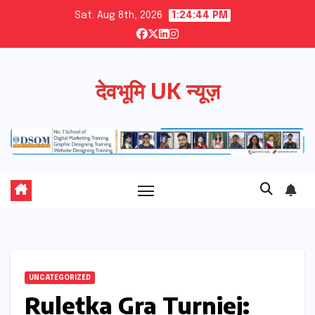
Skip
Sat. Aug 8th, 2026
1:24:44 PM
to
content
देवभूमि UK न्यूज़
UNCATEGORIZED
Ruletka Gra Turniej: