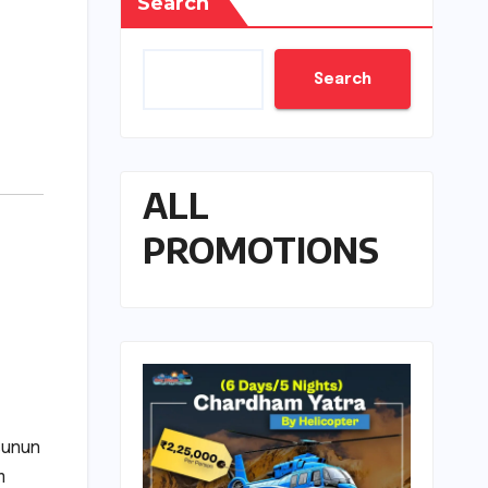
Search
Search
ALL
PROMOTIONS
uşunun
m