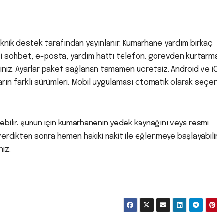
eknik destek tarafından yayınlanır. Kumarhane yardım birkaç
içi sohbet, e-posta, yardım hattı telefon. görevden kurtarm
rsiniz. Ayarlar paket sağlanan tamamen ücretsiz. Android ve i
arın farklı sürümleri. Mobil uygulaması otomatik olarak seçe
rebilir. şunun için kumarhanenin yedek kaynağını veya resmi
verdikten sonra hemen hakiki nakit ile eğlenmeye başlayabilir
niz.
S
h
ar