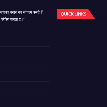
सशक्त बनाने का संकल्प करते हैं।
QUICK LINKS
प्रेरित करता है।"