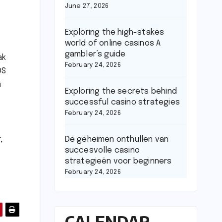
June 27, 2026
Exploring the high-stakes
world of online casinos A
gambler’s guide
ak
February 24, 2026
OS
n
Exploring the secrets behind
successful casino strategies
February 24, 2026
De geheimen onthullen van
,
succesvolle casino
strategieën voor beginners
February 24, 2026
CALENDAR