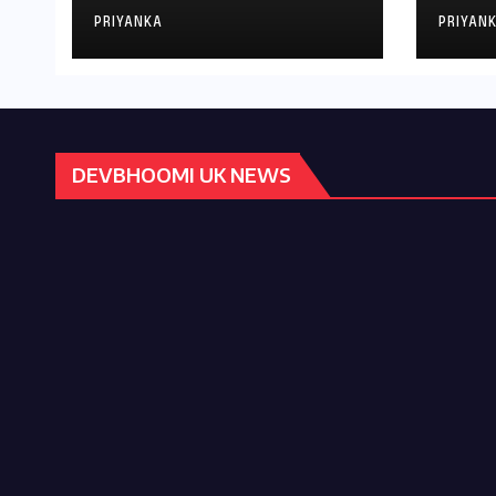
PRIYANKA
PRIYAN
DEVBHOOMI UK NEWS