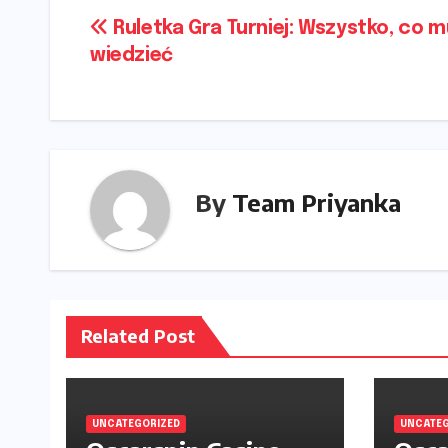
e
t
l
ts
e
g
gr
t
Post
Ruletka Gra Turniej: Wszystko, co m
b
o
A
dI
e
a
e
wiedzieć
navigation
o
d
p
n
r
m
r
o
o
p
k
n
By
Team Priyanka
Related Post
UNCATEGORIZED
UNCATEG