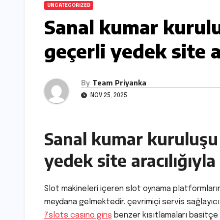
UNCATEGORIZED
Sanal kumar kuruluş
geçerli yedek site a
By
Team Priyanka
NOV 25, 2025
Sanal kumar kuruluşu h
yedek site aracılığıyla
Slot makineleri içeren slot oynama platformlarını
meydana gelmektedir. çevrimiçi servis sağlayıcıla
7slots casino giriş
benzer kısıtlamaları basitçe