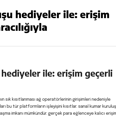
u hediyeler ile: erişim
racılığıyla
ediyeler ile: erişim geçerli
n sık kısıtlanması ağ operatörlerinin girişimleri nedeniyle
rı bu tür platformların işleyişini kısıtlar. sanal kumar kurul
 aşma imkanı mümkündür. gerçek para eğlenceye kalıcı erişi