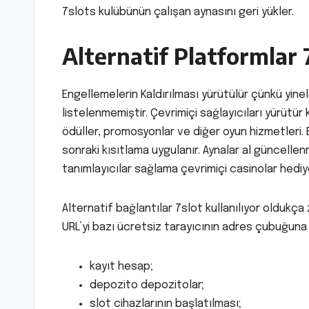
7slots kulübünün çalışan aynasını geri yükler.
Alternatif Platformlar 7 
Engellemelerin Kaldırılması yürütülür çünkü yine
listelenmemiştir. Çevrimiçi sağlayıcıları yürütür
ödüller, promosyonlar ve diğer oyun hizmetleri. B
sonraki kısıtlama uygulanır. Aynalar al güncellenm
tanımlayıcılar sağlama çevrimiçi casinolar hedi
Alternatif bağlantılar 7slot kullanılıyor oldukça 
URL’yi bazı ücretsiz tarayıcının adres çubuğuna g
kayıt hesap;
depozito depozitolar;
slot cihazlarının başlatılması;