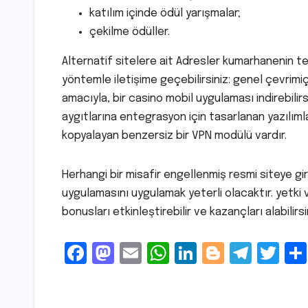
katılım içinde ödül yarışmalar;
çekilme ödüller.
Alternatif sitelere ait Adresler kumarhanenin t
yöntemle iletişime geçebilirsiniz: genel çevrim
amacıyla, bir casino mobil uygulaması indirebili
aygıtlarına entegrasyon için tasarlanan yazılıml
kopyalayan benzersiz bir VPN modülü vardır.
Herhangi bir misafir engellenmiş resmi siteye gi
uygulamasını uygulamak yeterli olacaktır. yetki 
bonusları etkinleştirebilir ve kazançları alabilirsi
F
M
E
W
Li
Bl
T
T
a
a
m
h
n
o
el
w
c
s
ai
a
k
g
e
it