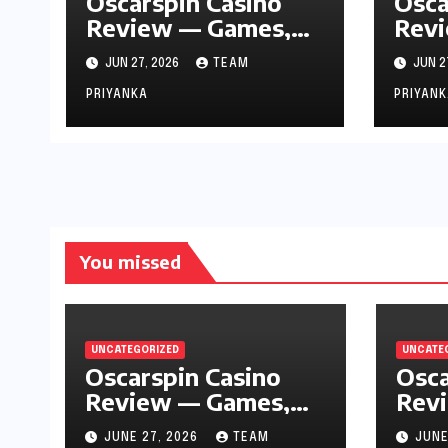
Oscarspin Casino
Osca
Review — Games,
Revi
Bonuses & Safety
JUN 27, 2026
TEAM
JUN 2
PRIYANKA
PRIYAN
You missed
UNCATEGORIZED
UNCATE
Oscarspin Casino
Osca
Review — Games,
Revi
Bonuses & Safety
JUNE 27, 2026
TEAM
JUNE