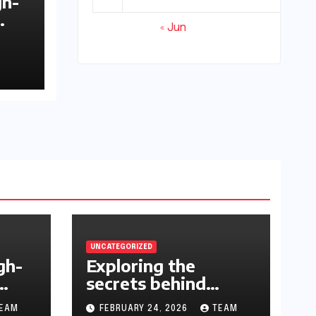
gh-
« Jun
UNCATEGORIZED
gh-
Exploring the
secrets behind
successful casino
EAM
FEBRUARY 24, 2026
TEAM