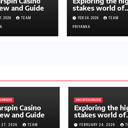
rspin Casino
Exploring the hi
ew and Guide
stakes world of
online casinos A
7, 2026
TEAM
FEB 24, 2026
TEAM
gambler’s guide
KA
PRIYANKA
GORIZED
UNCATEGORIZED
rspin Casino
Exploring the hi
ew and Guide
stakes world of
online casinos A
 27, 2026
TEAM
FEBRUARY 24, 2026
T