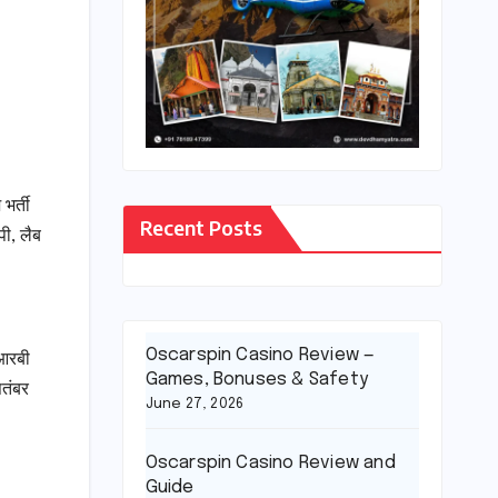
भर्ती
Recent Posts
पी, लैब
Oscarspin Casino Review —
रआरबी
Games, Bonuses & Safety
ितंबर
June 27, 2026
Oscarspin Casino Review and
Guide