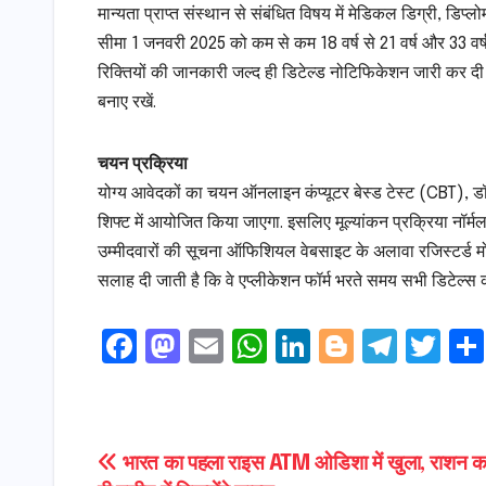
मान्यता प्राप्त संस्थान से संबंधित विषय में मेडिकल डिग्री, डिप्ल
सीमा 1 जनवरी 2025 को कम से कम 18 वर्ष से 21 वर्ष और 33 वर्
रिक्तियों की जानकारी जल्द ही डिटेल्ड नोटिफिकेशन जारी कर 
बनाए रखें.
चयन प्रक्रिया
योग्य आवेदकों का चयन ऑनलाइन कंप्यूटर बेस्ड टेस्ट (CBT), ड
शिफ्ट में आयोजित किया जाएगा. इसलिए मूल्यांकन प्रक्रिया नॉर्मल
उम्मीदवारों की सूचना ऑफिशियल वेबसाइट के अलावा रजिस्टर्ड मो
सलाह दी जाती है कि वे एप्लीकेशन फॉर्म भरते समय सभी डिटेल्स को
F
M
E
W
Li
Bl
T
T
a
a
m
h
n
o
el
w
c
s
ai
a
k
g
e
it
e
t
l
ts
e
g
gr
t
Post
भारत का पहला राइस ATM ओडिशा में खुला, राशन कार
b
o
A
dI
e
a
e