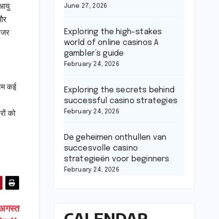
 आयु
June 27, 2026
 और
Exploring the high-stakes
नजर
world of online casinos A
gambler’s guide
February 24, 2026
जाम कई
Exploring the secrets behind
successful casino strategies
February 24, 2026
रों को
De geheimen onthullen van
succesvolle casino
strategieën voor beginners
February 24, 2026
 अगस्त
CALENDAR