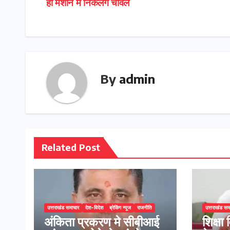
ही मशीन में निकलेंगे चावल
navigation
o
d
p
n
r
m
r
o
o
p
k
n
By
admin
Related Post
उत्तराखंड समाचार
देश-विदेश
ब्रेकिंग न्यूज
राजनीति
उत्तराखंड सम
अंकिता प्रकरण मे सीबीआई
शिक्षा 