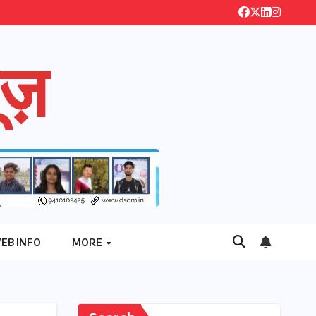
ज़
EB INFO
MORE