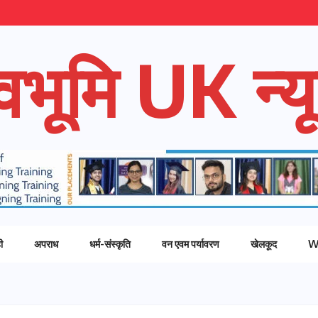
ेवभूमि UK न्यू
ी
अपराध
धर्म-संस्कृति
वन एवम पर्यावरण
खेलकूद
W