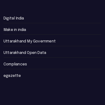
Digital India
Make in india
Uttarakhand My Government
Uttarakhand Open Data
Compliances
egazette