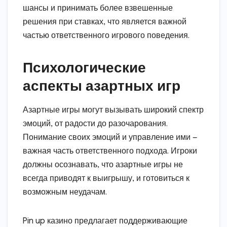
шансы и принимать более взвешенные
решения при ставках, что является важной
частью ответственного игрового поведения.
Психологические
аспекты азартных игр
Азартные игры могут вызывать широкий спектр
эмоций, от радости до разочарования.
Понимание своих эмоций и управление ими —
важная часть ответственного подхода. Игроки
должны осознавать, что азартные игры не
всегда приводят к выигрышу, и готовиться к
возможным неудачам.
Pin up казино предлагает поддерживающие