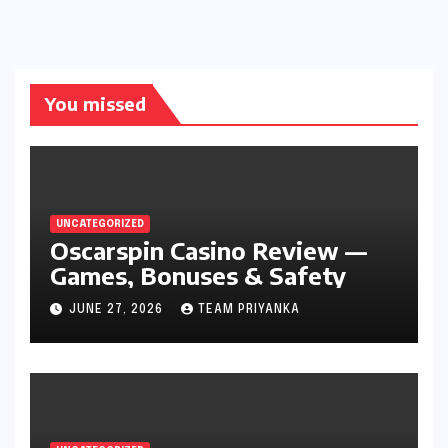
You missed
UNCATEGORIZED
Oscarspin Casino Review —
Games, Bonuses & Safety
JUNE 27, 2026
TEAM PRIYANKA