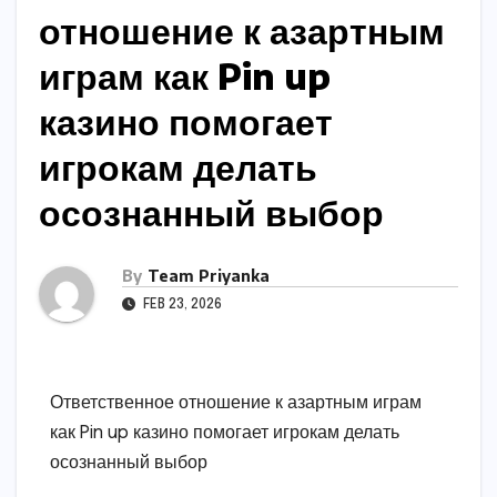
отношение к азартным
играм как Pin up
казино помогает
игрокам делать
осознанный выбор
By
Team Priyanka
FEB 23, 2026
Ответственное отношение к азартным играм
как Pin up казино помогает игрокам делать
осознанный выбор