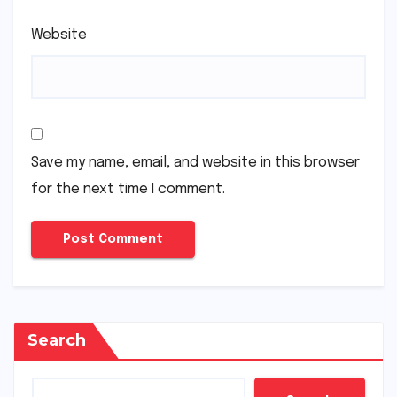
Website
Save my name, email, and website in this browser
for the next time I comment.
Search