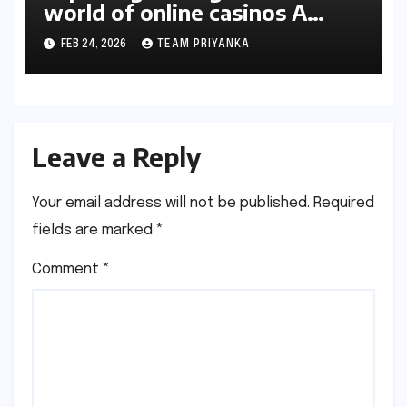
world of online casinos A
gambler’s guide
FEB 24, 2026
TEAM PRIYANKA
Leave a Reply
Your email address will not be published.
Required
fields are marked
*
Comment
*