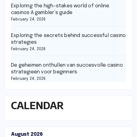
Exploring the high-stakes world of online
casinos A gambler’s guide
February 24, 2026
Exploring the secrets behind successful casino
strategies
February 24, 2026
De geheimen onthullen van succesvolle casino
strategieën voor beginners
February 24, 2026
CALENDAR
August 2026