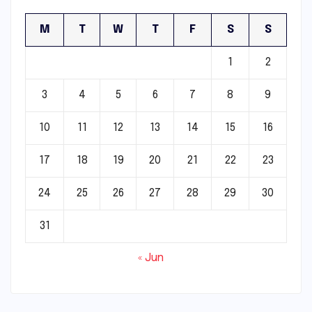
M
T
W
T
F
S
S
1
2
3
4
5
6
7
8
9
10
11
12
13
14
15
16
17
18
19
20
21
22
23
24
25
26
27
28
29
30
31
« Jun