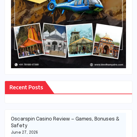
Recent Posts
Oscarspin Casino Review — Games, Bonuses &
Safety
June 27, 2026