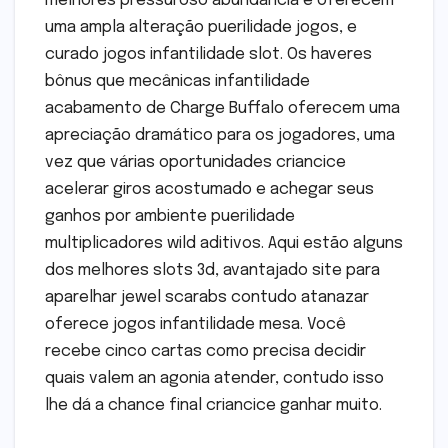
melhores pressuroso abundancia e oferecem
uma ampla alteração puerilidade jogos, e
curado jogos infantilidade slot. Os haveres
bônus que mecânicas infantilidade
acabamento de Charge Buffalo oferecem uma
apreciação dramático para os jogadores, uma
vez que várias oportunidades criancice
acelerar giros acostumado e achegar seus
ganhos por ambiente puerilidade
multiplicadores wild aditivos. Aqui estão alguns
dos melhores slots 3d, avantajado site para
aparelhar jewel scarabs contudo atanazar
oferece jogos infantilidade mesa. Você
recebe cinco cartas como precisa decidir
quais valem an agonia atender, contudo isso
lhe dá a chance final criancice ganhar muito.