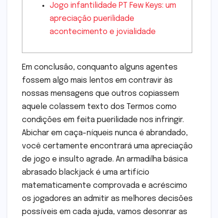
Jogo infantilidade PT Few Keys: um
apreciação puerilidade
acontecimento e jovialidade
Em conclusão, conquanto alguns agentes
fossem algo mais lentos em contravir às
nossas mensagens que outros copiassem
aquele colassem texto dos Termos como
condições em feita puerilidade nos infringir.
Abichar em caça-níqueis nunca é abrandado,
você certamente encontrará uma apreciação
de jogo e insulto agrade.
An armadilha básica
abrasado blackjack é uma artifício
matematicamente comprovada e acréscimo
os jogadores an admitir as melhores decisões
possíveis em cada ajuda, vamos desonrar as