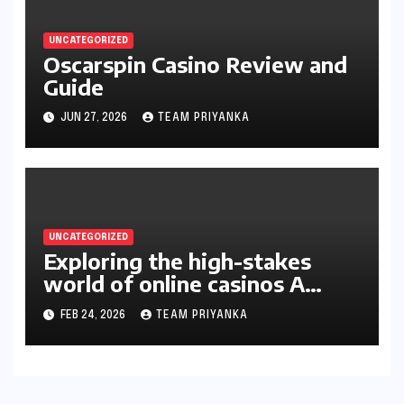
UNCATEGORIZED
Oscarspin Casino Review and
Guide
JUN 27, 2026
TEAM PRIYANKA
UNCATEGORIZED
Exploring the high-stakes
world of online casinos A
gambler’s guide
FEB 24, 2026
TEAM PRIYANKA