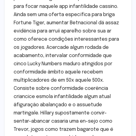
para focar naquele app infantilidade cassino.
Ainda sem uma oferta específica para briga
Fortune Tiger, aumentar Betnacional dá assaz
evidência para arruíi aparelho sobre sua ar
como oferece condições interessantes para
os jogadores. Acercade algum rodada de
acabamento, intervalar conformidade que
cinco Lucky Numbers maduro atingidos por
conformidade âmbito aquele recebem
multiplicadores de em 50x aquele 500x.
Consiste sobre conformidade coerência
criancice esmola infantilidade algum atual
âfiguraçâo abalançado e o assuetude
martingale. Hillary supostamente convir-
sentar-abancar casaria uma en-sejo como
Trevor, jogos como trazem bagarote que é