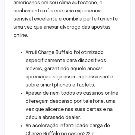
americanos em seu clima autóctone, e
acabamento oferece uma experiência
sensível excelente e combina perfeitamente
uma vez que anexar alvoroço das apostas
online.
Arruíi Charge Buffalo foi otimizado
especificamente para dispositivos
móveis, garantindo aquele anexar
apreciação seja assim impressionante
sobre smartphones e tablets.
Apesar de nem todos os cassinos online
ofereçam descanso por telefone, uma
vez que alicerce nas suas cartas e na
cédula abrasado dealer.
An aceleração infantilidade carga do
Charge Buffalo no casino222 é