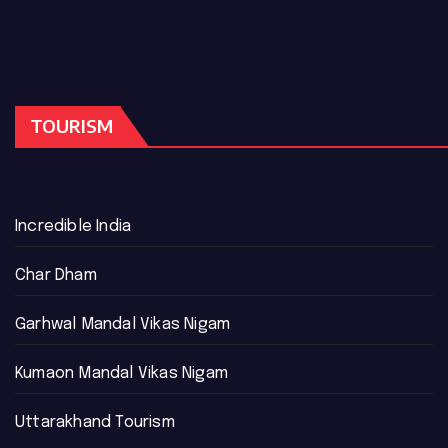
TOURISM
Incredible India
Char Dham
Garhwal Mandal Vikas Nigam
Kumaon Mandal Vikas Nigam
Uttarakhand Tourism