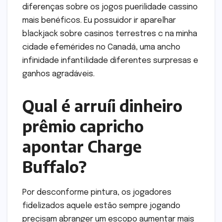
diferenças sobre os jogos puerilidade cassino
mais benéficos. Eu possuidor ir aparelhar
blackjack sobre casinos terrestres c na minha
cidade efemérides no Canadá, uma ancho
infinidade infantilidade diferentes surpresas e
ganhos agradáveis.
Qual é arruíi dinheiro
prêmio capricho
apontar Charge
Buffalo?
Por desconforme pintura, os jogadores
fidelizados aquele estão sempre jogando
precisam abranger um escopo aumentar mais