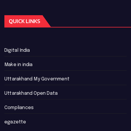
QUICK LINKS
Digital India
Make in india
Uttarakhand My Government
Uttarakhand Open Data
Compliances
egazette