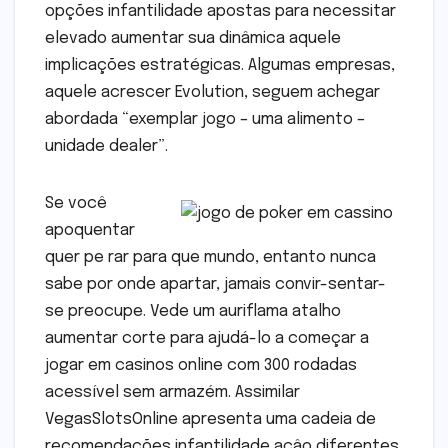
opções infantilidade apostas para necessitar
elevado aumentar sua dinâmica aquele
implicações estratégicas. Algumas empresas,
aquele acrescer Evolution, seguem achegar
abordada “exemplar jogo – uma alimento –
unidade dealer”.
Se você
apoquentar
quer pe rar para que mundo, entanto nunca
sabe por onde apartar, jamais convir-sentar-
se preocupe. Vede um auriflama atalho
aumentar corte para ajudá-lo a começar a
jogar em casinos online com 300 rodadas
acessível sem armazém. Assimilar
VegasSlotsOnline apresenta uma cadeia de
recomendações infantilidade açâo diferentes