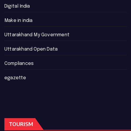
Digital India
Make in india
Uttarakhand My Government
Uttarakhand Open Data
Compliances
egazette
TOURISM