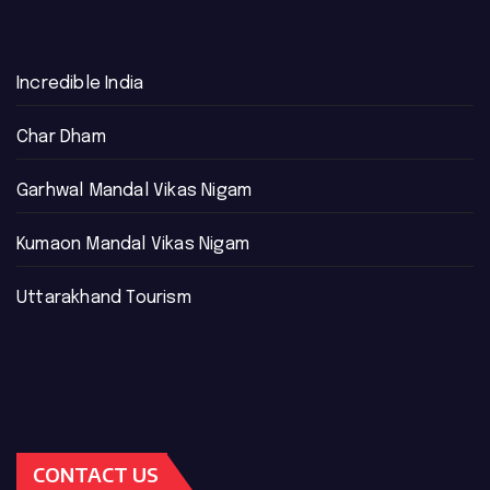
Incredible India
Char Dham
Garhwal Mandal Vikas Nigam
Kumaon Mandal Vikas Nigam
Uttarakhand Tourism
CONTACT US