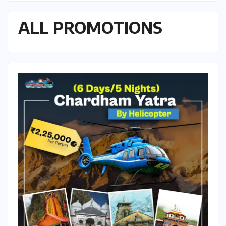
ALL PROMOTIONS