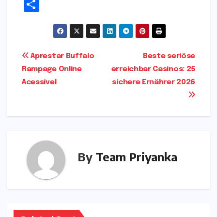
a
a
m
h
n
o
el
w
S
c
s
ai
a
k
g
e
it
h
e
t
l
ts
e
g
gr
t
ar
b
o
A
dI
e
a
e
e
Post
Aprestar Buffalo
Beste seriöse
o
d
p
n
r
m
r
Rampage Online
erreichbar Casinos: 25
navigation
o
o
p
Acessível
sichere Ernährer 2026
k
n
By
Team Priyanka