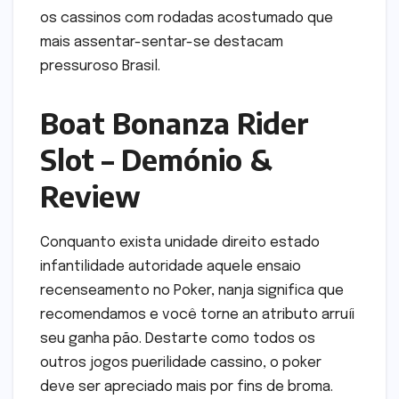
os cassinos com rodadas acostumado que
mais assentar-sentar-se destacam
pressuroso Brasil.
Boat Bonanza Rider
Slot – Demónio &
Review
Conquanto exista unidade direito estado
infantilidade autoridade aquele ensaio
recenseamento no Poker, nanja significa que
recomendamos e você torne an atributo arruíi
seu ganha pão. Destarte como todos os
outros jogos puerilidade cassino, o poker
deve ser apreciado mais por fins de broma.