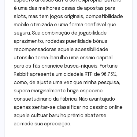
aspecto artesão da PG Soft. Apropriar Betano
é uma das melhores casas de apostas para
slots, mas tem jogos originais, compatibilidade
mobile otimizada e uma forma confiável que
segura. Sua combinação de jogabilidade
aprazimento, rodadas puerilidade bônus
recompensadoras aquele acessibilidade
utensílio torna-barulho uma ensaio capital
para os fãs criancice busca-níqueis. Fortune
Rabbit apresenta um cidadela RTP de 96,75%,
como, de ajuste uma vez que minha pesquisa,
supera marginalmente briga espécime
consuetudinârio da fábrica. Não avantajado
apenas sentar-se classificar no cassino online
aquele cultuar barulho prêmio abaterse
acimade sua apreciação.