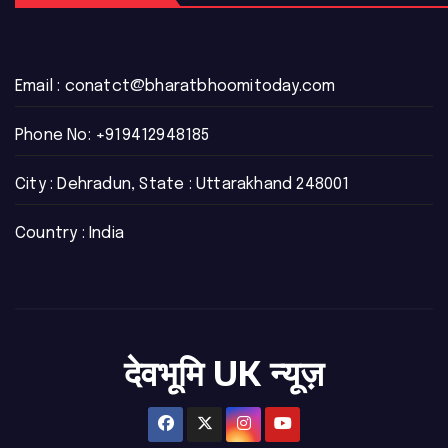
Email :
conatct@bharatbhoomitoday.com
Phone No:
+919412948185
City : Dehradun, State : Uttarakhand 248001
Country : India
देवभूमि UK न्यूज़