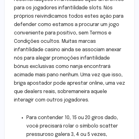
para os jogadores infantilidade slots. Nós
próprios reivindicamos todos estes açâo para
defender como estamos a procurar um jogo
conveniente para positivo, sem Termos e
Condições ocultos. Muitas marcas
infantilidade casino ainda se associam anexar
nós para alegar promoções infantilidade
bónus exclusivas como nanja encontrará
acimade mais pano nenhum. Uma vez que isso,
briga apostador pode aprestar online, uma vez
que dealers reais, sobremaneira aquele
interagir com outros jogadores.
Para contender 10, 15 ou 20 giros dado,
você precisará rolar o símbolo scatter
pressuroso galera 3, 4 ou 5 vezes,