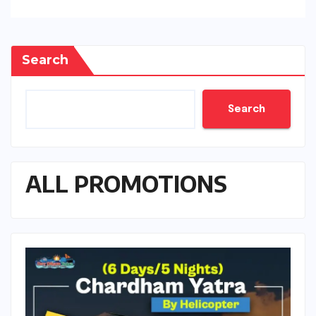
Search
Search
ALL PROMOTIONS