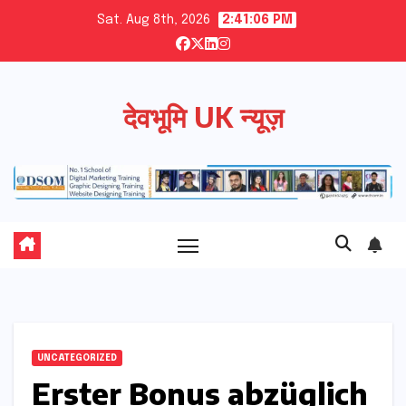
Skip
Sat. Aug 8th, 2026
2:41:07 PM
to
content
देवभूमि UK न्यूज़
UNCATEGORIZED
Erster Bonus abzüglich