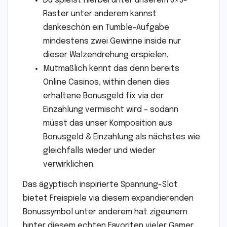
Du spielst hierbei unter unserem 6×5-
Raster unter anderem kannst
dankeschön ein Tumble-Aufgabe
mindestens zwei Gewinne inside nur
dieser Walzendrehung erspielen.
Mutmaßlich kennt das denn bereits
Online Casinos, within denen dies
erhaltene Bonusgeld fix via der
Einzahlung vermischt wird – sodann
müsst das unser Komposition aus
Bonusgeld & Einzahlung als nächstes wie
gleichfalls wieder und wieder
verwirklichen.
Das ägyptisch inspirierte Spannung-Slot
bietet Freispiele via diesem expandierenden
Bonussymbol unter anderem hat zigeunern
hinter diesem echten Favoriten vieler Gamer