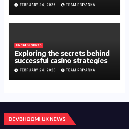
gambler’s guide
FEBRUARY 24, 2026
TEAM PRIYANKA
UNCATEGORIZED
Exploring the secrets behind
successful casino strategies
FEBRUARY 24, 2026
TEAM PRIYANKA
DEVBHOOMI UK NEWS