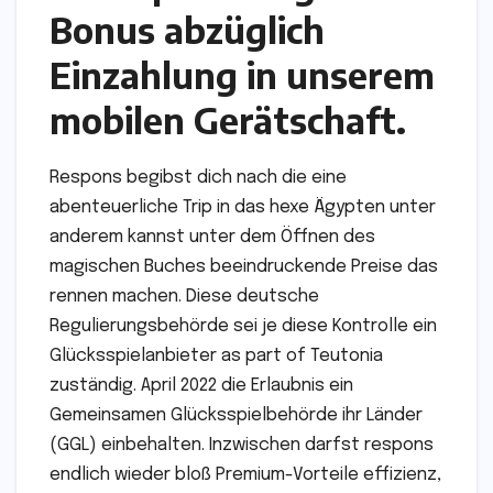
Bonus abzüglich
Einzahlung in unserem
mobilen Gerätschaft.
Respons begibst dich nach die eine
abenteuerliche Trip in das hexe Ägypten unter
anderem kannst unter dem Öffnen des
magischen Buches beeindruckende Preise das
rennen machen. Diese deutsche
Regulierungsbehörde sei je diese Kontrolle ein
Glücksspielanbieter as part of Teutonia
zuständig. April 2022 die Erlaubnis ein
Gemeinsamen Glücksspielbehörde ihr Länder
(GGL) einbehalten. Inzwischen darfst respons
endlich wieder bloß Premium-Vorteile effizienz,