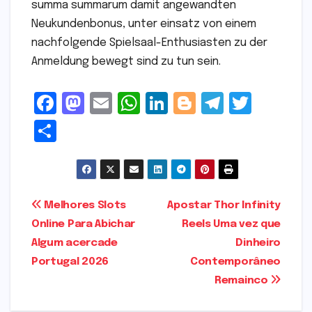
summa summarum damit angewandten
Neukundenbonus, unter einsatz von einem
nachfolgende Spielsaal-Enthusiasten zu der
Anmeldung bewegt sind zu tun sein.
F
M
E
W
Li
Bl
T
T
a
a
m
h
n
o
el
w
S
c
s
ai
a
k
g
e
it
h
e
t
l
ts
e
g
gr
t
ar
b
o
A
dI
e
a
e
e
Post
Melhores Slots
Apostar Thor Infinity
o
d
p
n
r
m
r
Online Para Abichar
Reels Uma vez que
navigation
o
o
p
Algum acercade
Dinheiro
k
n
Portugal 2026
Contemporâneo
Remainco