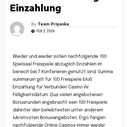
Einzahlung
By
Team Priyanka
FEB 2, 2026
Wieder und wieder sollen nachfolgende 100
Spielsaal Freispiele abzüglich Einzahlen im
bereich bei 7 Konferieren genutzt sind. Summa
summarum gilt für 100 Freispiele bloß
Einzahlung für Verbunden Casino ihr
Fälligkeitsdatum. Qua vielen angebotenen
Bonusrunden angebracht sein 100 Freispiele
dahinter den beliebtesten unter anderem
lukrativsten Bonusangeboten.
Ergo fangen
nachfolgende Online Casinos immer wieder