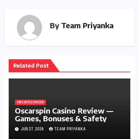
By
Team Priyanka
Related Post
UNCATEGORIZED
Oscarspin Casino Review —
Games, Bonuses & Safety
JUN 27, 2026
TEAM PRIYANKA