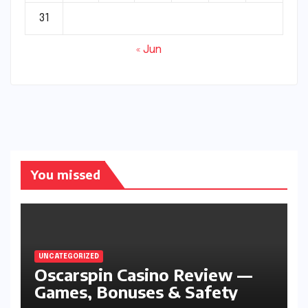
31
« Jun
You missed
UNCATEGORIZED
Oscarspin Casino Review —
Games, Bonuses & Safety