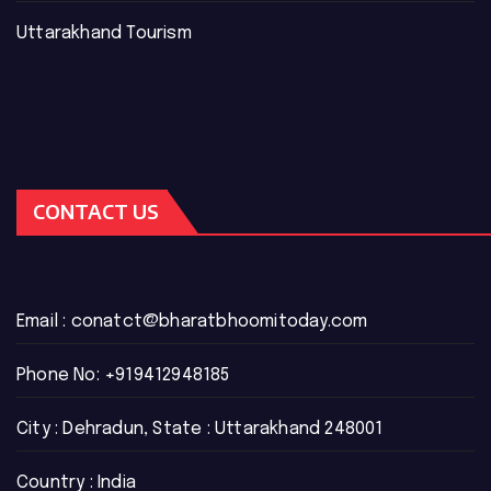
Uttarakhand Tourism
CONTACT US
Email :
conatct@bharatbhoomitoday.com
Phone No:
+919412948185
City : Dehradun, State : Uttarakhand 248001
Country : India