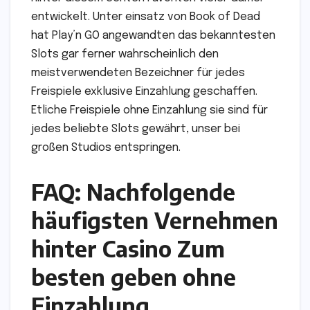
entwickelt. Unter einsatz von Book of Dead
hat Play’n GO angewandten das bekanntesten
Slots gar ferner wahrscheinlich den
meistverwendeten Bezeichner für jedes
Freispiele exklusive Einzahlung geschaffen.
Etliche Freispiele ohne Einzahlung sie sind für
jedes beliebte Slots gewährt, unser bei
großen Studios entspringen.
FAQ: Nachfolgende
häufigsten Vernehmen
hinter Casino Zum
besten geben ohne
Einzahlung