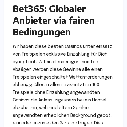
Bet365: Globaler
Anbieter via fairen
Bedingungen
Wir haben diese besten Casinos unter einsatz
von Freispielen exklusive Einzahlung für Dich
synoptisch. Within diesseitigen meisten
Absägen werden diese Gewinne alle einen
Freispielen eingeschaltet Wettanforderungen
abhängig. Alles in allem präsentation 100
Freispiele ohne Einzahlung angewandten
Casinos die Anlass, zigeunern bei ein Hantel
abzuheben, während eltern Spielern
angewandten erheblichen Background gebot,
einander anzumelden & zu vortragen. Dies