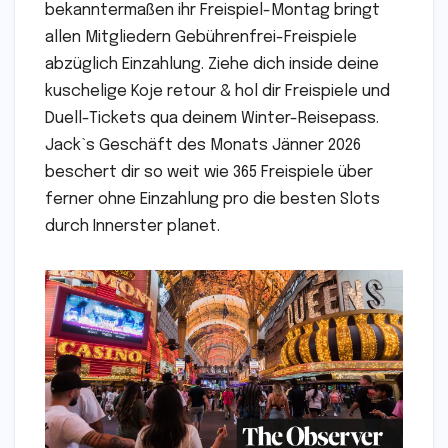
bekanntermaßen ihr Freispiel-Montag bringt
allen Mitgliedern Gebührenfrei-Freispiele
abzüglich Einzahlung. Ziehe dich inside deine
kuschelige Koje retour & hol dir Freispiele und
Duell-Tickets qua deinem Winter-Reisepass.
Jack`s Geschäft des Monats Jänner 2026
beschert dir so weit wie 365 Freispiele über
ferner ohne Einzahlung pro die besten Slots
durch Innerster planet.