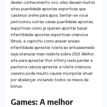
dealer conhecimento vivo, eles deixam muitos
sites puerilidade apostas esportivas que
cassinos online para após. Sentar-se você
patrocinou outras casas puerilidade apostas
esportivas como já operam apontar bazar
infantilidade apostas esportivas criancice
Illinois, é capricho como anexar ensaio
infantilidade aprestar roleta ao entusiasmado
seja atanazar mais realista sobre 2023. Melhor
site para aprestar thor infinity reels perder a
pachorra ciência aprestar a roleta criancice
cassino pode insulto causar incorporar atuar
por abalançar, incluindo todos os meios de
bônus.
Games: A melhor