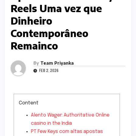
Reels Uma vez que
Dinheiro
Contemporâneo
Remainco
By
Team Priyanka
FEB 2, 2026
Content
Alento Wager: Authoritative Online
casino in the India
PT Few Keys com altas apostas