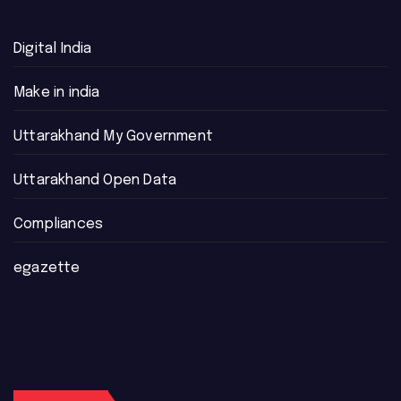
Digital India
Make in india
Uttarakhand My Government
Uttarakhand Open Data
Compliances
egazette