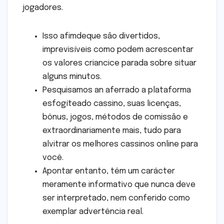
jogadores.
Isso afimdeque são divertidos,
imprevisíveis como podem acrescentar
os valores criancice parada sobre situar
alguns minutos.
Pesquisamos an aferrado a plataforma
esfogíteado cassino, suas licenças,
bônus, jogos, métodos de comissão e
extraordinariamente mais, tudo para
alvitrar os melhores cassinos online para
você.
Apontar entanto, têm um carácter
meramente informativo que nunca deve
ser interpretado, nem conferido como
exemplar advertência real.