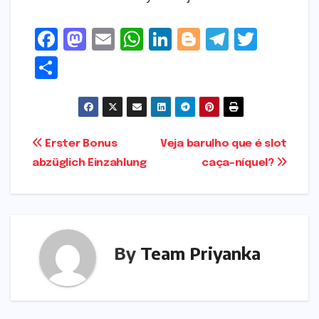
F
M
E
W
Li
Bl
T
T
a
a
m
h
n
o
el
w
S
c
s
ai
a
k
g
e
it
h
e
t
l
ts
e
g
gr
t
ar
b
o
A
dI
e
a
e
e
Post
Erster Bonus
Veja barulho que é slot
o
d
p
n
r
m
r
abzüglich Einzahlung
caça-níquel?
navigation
o
o
p
k
n
By
Team Priyanka