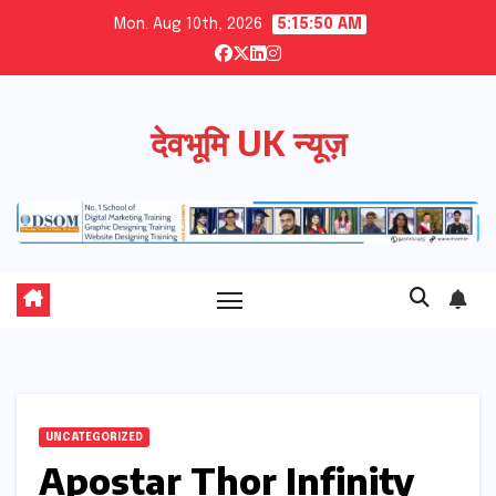
Skip
Mon. Aug 10th, 2026
5:15:51 AM
to
content
देवभूमि UK न्यूज़
UNCATEGORIZED
Apostar Thor Infinity