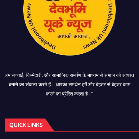
हम सच्चाई, जिम्मेदारी, और सामाजिक समर्पण के माध्यम से समाज को सशक्त
बनाने का संकल्प करते हैं। आपका समर्थन हमें और बेहतर से बेहतर काम
करने का प्रेरित करता है।"
QUICK LINKS