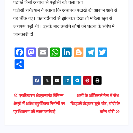
पटाखे जैसी आवाज से पड़ोसी को चला पता
पडोसी राधेश्याम ने बताया कि अचानक पटाखे की आवाज आने से
वह चौंक गए। चहारदीवारी से झांककर देखा तो महिला खून से
लथपथ पड़ी थी। इसके बाद उन्होंने लोगों को घटना के संबंध में
जानकारी दी।
F
M
E
W
Li
Bl
T
T
a
a
m
h
n
o
el
w
S
c
s
ai
a
k
g
e
it
h
e
t
l
ts
e
g
gr
t
ar
b
o
A
dI
e
a
e
e
Post
प्राधिकरण क्षेत्रान्तर्गत विभिन्न
आर्मी के ऑफिसर्स मेस में सेंध,
o
d
p
n
r
m
r
क्षेत्रों में अवैध बहुमंजिला निर्माणों पर
खिड़की तोड़कर घुसे चोर, चांदी के
navigation
o
o
p
प्राधिकरण की सख़्त कार्रवाई
बर्तन चोरी
k
n