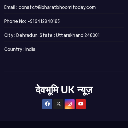
Email :
conatct@bharatbhoomitoday.com
Phone No:
+919412948185
City : Dehradun, State : Uttarakhand 248001
Country : India
देवभूमि UK न्यूज़