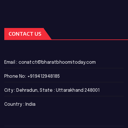
CONTACT US
Email :
conatct@bharatbhoomitoday.com
Phone No:
+919412948185
City : Dehradun, State : Uttarakhand 248001
Country : India