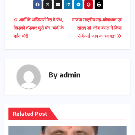
e
t
l
ts
e
g
gr
t
ar
b
o
A
dI
e
a
e
e
Post
आर्मी के ऑफिसर्स मेस में सेंध,
भाजपा राष्ट्रीय सह-कोषाध्यक्ष एवं
o
d
p
n
r
m
r
खिड़की तोड़कर घुसे चोर, चांदी के
सांसद डॉ. नरेश बंसल ने किया
navigation
o
o
p
बर्तन चोरी
सीबीआई जांच का स्वागत*
k
n
By
admin
Related Post