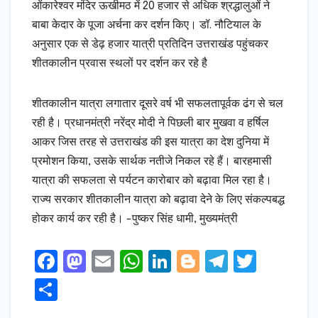
ओंकारेश्वर मंदिर ऊखीमठ में 20 हजार से अधिक श्रद्धालुओं ने
बाबा केदार के पूजा अर्चना कर दर्शन किए। डॉ. नौटियाल के
अनुसार एक से डेढ़ हजार यात्री प्रतिदिन उत्तराखंड पहुंचकर
शीतकालीन प्रवास स्थलों पर दर्शन कर रहे है
शीतकालीन यात्रा लगातार दूसरे वर्ष भी सफलतापूर्वक ढंग से चल
रही है। प्रधानमंत्री नरेंद्र मोदी ने पिछली बार मुखवा व हर्षिल
आकर जिस तरह से उत्तराखंड की इस यात्रा का देश दुनिया में
प्रमोशन किया, उसके सार्थक नतीजे निकल रहे हैं। बारहमासी
यात्रा की सफलता से पर्यटन कारोबार को बढ़ावा मिल रहा है।
राज्य सरकार शीतकालीन यात्रा को बढ़ावा देने के लिए संकल्पबद्ध
होकर कार्य कर रही है। -पुष्कर सिंह धामी, मुख्यमंत्री
F
M
E
W
Li
Bl
T
T
a
a
m
h
n
o
el
w
S
c
s
ai
a
k
g
e
it
h