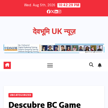
Skip
Wed. Aug 5th, 2026
10:42:30 PM
to
content
देवभूमि UK न्यूज़
UNCATEGORIZED
Descubre BC Game