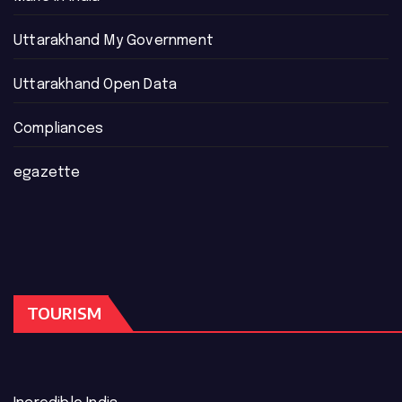
Uttarakhand My Government
Uttarakhand Open Data
Compliances
egazette
TOURISM