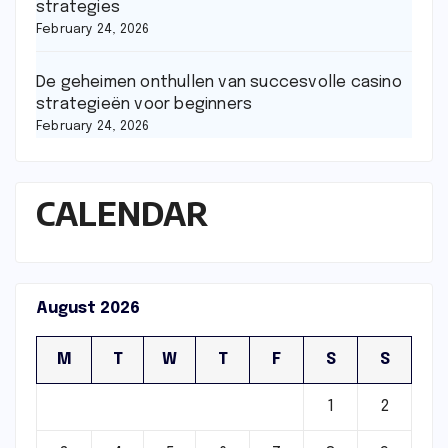
strategies
February 24, 2026
De geheimen onthullen van succesvolle casino
strategieën voor beginners
February 24, 2026
CALENDAR
August 2026
M
T
W
T
F
S
S
1
2