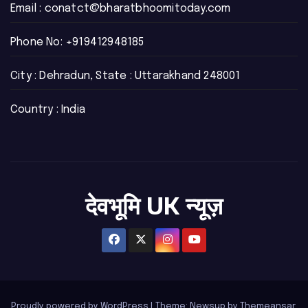
Email :
conatct@bharatbhoomitoday.com
Phone No:
+919412948185
City : Dehradun, State : Uttarakhand 248001
Country : India
देवभूमि UK न्यूज़
Proudly powered by WordPress
|
Theme: Newsup by
Themeansar
.