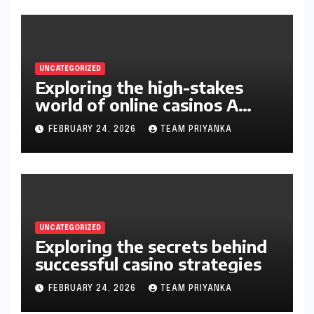
UNCATEGORIZED
Exploring the high-stakes
world of online casinos A
gambler’s guide
FEBRUARY 24, 2026
TEAM PRIYANKA
UNCATEGORIZED
Exploring the secrets behind
successful casino strategies
FEBRUARY 24, 2026
TEAM PRIYANKA