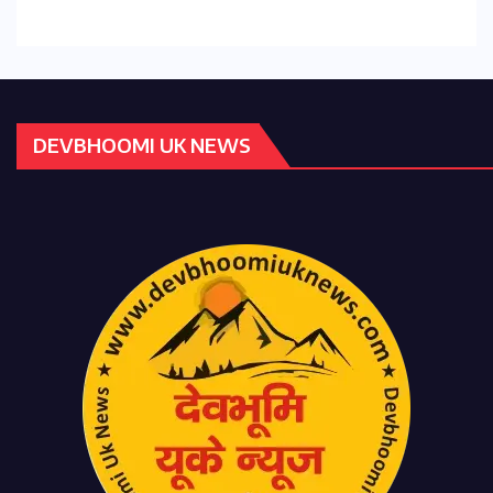
DEVBHOOMI UK NEWS