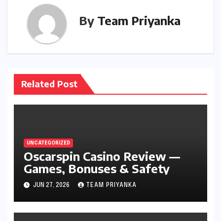
By
Team Priyanka
Related Post
UNCATEGORIZED
Oscarspin Casino Review —
Games, Bonuses & Safety
JUN 27, 2026
TEAM PRIYANKA