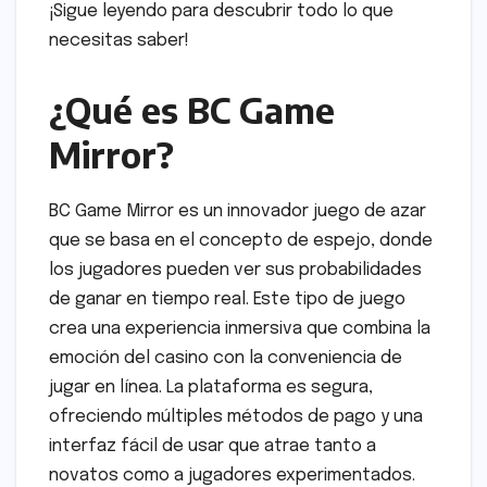
¡Sigue leyendo para descubrir todo lo que
necesitas saber!
¿Qué es BC Game
Mirror?
BC Game Mirror es un innovador juego de azar
que se basa en el concepto de espejo, donde
los jugadores pueden ver sus probabilidades
de ganar en tiempo real. Este tipo de juego
crea una experiencia inmersiva que combina la
emoción del casino con la conveniencia de
jugar en línea. La plataforma es segura,
ofreciendo múltiples métodos de pago y una
interfaz fácil de usar que atrae tanto a
novatos como a jugadores experimentados.