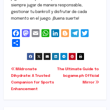
siempre jugar de manera responsable,
gestionar tu bankroll y disfrutar de cada
momento en el juego. ¡Buena suerte!
F
M
E
W
Li
Bl
T
T
a
a
m
h
n
o
el
w
S
c
s
ai
a
k
g
e
it
h
e
t
l
ts
e
g
gr
t
ar
b
o
A
dI
e
a
e
e
Post
Mildronate
The Ultimate Guide to
o
d
p
n
r
m
r
Dihydrate: A Trusted
bcgame.ph Official
navigation
o
o
p
Companion for Sports
Mirror
k
n
Enhancement