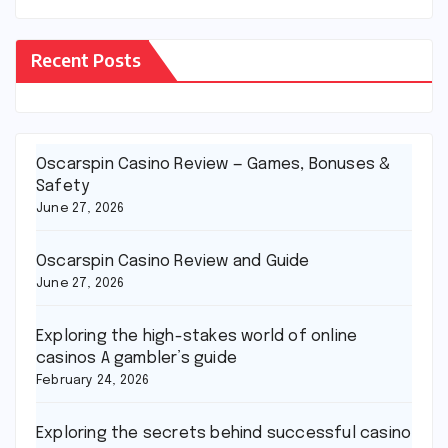
Recent Posts
Oscarspin Casino Review — Games, Bonuses &
Safety
June 27, 2026
Oscarspin Casino Review and Guide
June 27, 2026
Exploring the high-stakes world of online
casinos A gambler’s guide
February 24, 2026
Exploring the secrets behind successful casino