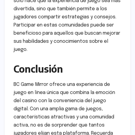
sólo hace que la experiencia de juego sea más
divertida, sino que también permite a los
jugadores compartir estrategias y consejos.
Participar en estas comunidades puede ser
beneficioso para aquellos que buscan mejorar
sus habilidades y conocimientos sobre el
juego.
Conclusión
BC Game Mirror ofrece una experiencia de
juego en línea única que combina la emoción
del casino con la conveniencia del juego
digital. Con una amplia gama de juegos,
características atractivas y una comunidad
activa, no es de sorprender que tantos
jugadores elijan esta plataforma. Recuerda