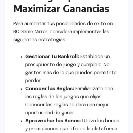
Maximizar Ganancias
Para aumentar tus posibilidades de éxito en
BC Game Mirror, considera implementar las
siguientes estrategias:
Gestionar Tu Bankroll:
Establece un
presupuesto de juego y cúmplelo. No
gastes más de lo que puedes permitirte
perder.
Conocer las Reglas:
Familiarízate con
las reglas de los juegos que elijas.
Conocer las reglas te dará una mejor
oportunidad de ganar.
Aprovechar los Bonos:
Utiliza los bonos
y promociones que ofrece la plataforma