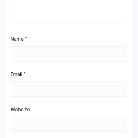
Name
*
Email
*
Website