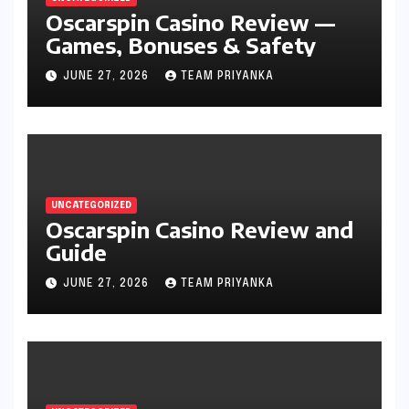
Oscarspin Casino Review —
Games, Bonuses & Safety
JUNE 27, 2026
TEAM PRIYANKA
UNCATEGORIZED
Oscarspin Casino Review and
Guide
JUNE 27, 2026
TEAM PRIYANKA