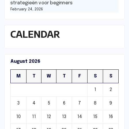
strategieën voor beginners
February 24, 2026
CALENDAR
August 2026
M
T
W
T
F
S
S
1
2
3
4
5
6
7
8
9
10
11
12
13
14
15
16