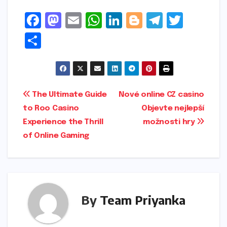
F
M
E
W
Li
Bl
T
T
a
a
m
h
n
o
el
w
S
c
s
ai
a
k
g
e
it
h
e
t
l
ts
e
g
gr
t
ar
b
o
A
dI
e
a
e
e
Post
The Ultimate Guide
Nové online CZ casino
o
d
p
n
r
m
r
to Roo Casino
Objevte nejlepší
navigation
o
o
p
Experience the Thrill
možnosti hry
k
n
of Online Gaming
By
Team Priyanka