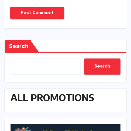
Search
Search
ALL PROMOTIONS