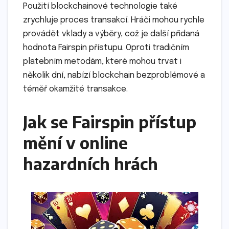
Použití blockchainové technologie také
zrychluje proces transakcí. Hráči mohou rychle
provádět vklady a výběry, což je další přidaná
hodnota Fairspin přístupu. Oproti tradičním
platebním metodám, které mohou trvat i
několik dní, nabízí blockchain bezproblémové a
téměř okamžité transakce.
Jak se Fairspin přístup
mění v online
hazardních hrách