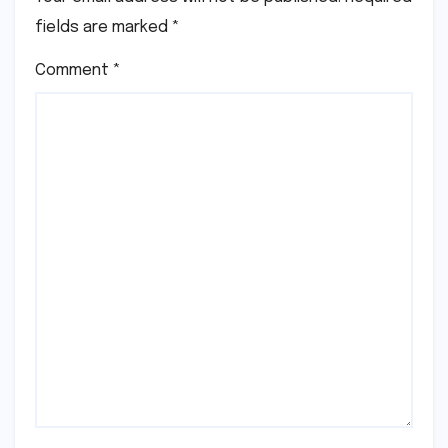
fields are marked
*
Comment
*