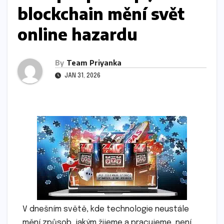
blockchain mění svět
online hazardu
By
Team Priyanka
JAN 31, 2026
V dnešním světě, kde technologie neustále
mění způsob, jakým žijeme a pracujeme, není