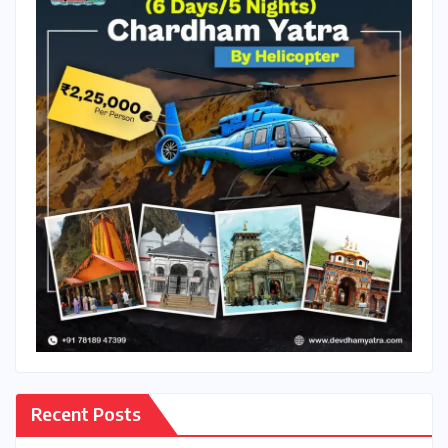
Recent Posts