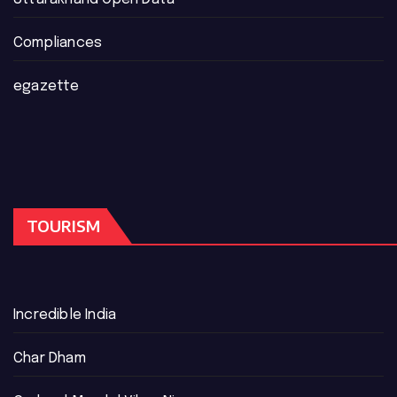
Compliances
egazette
TOURISM
Incredible India
Char Dham