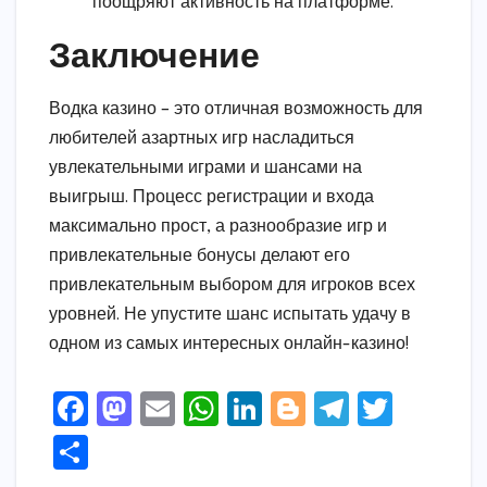
поощряют активность на платформе.
Заключение
Водка казино – это отличная возможность для
любителей азартных игр насладиться
увлекательными играми и шансами на
выигрыш. Процесс регистрации и входа
максимально прост, а разнообразие игр и
привлекательные бонусы делают его
привлекательным выбором для игроков всех
уровней. Не упустите шанс испытать удачу в
одном из самых интересных онлайн-казино!
F
M
E
W
Li
Bl
T
T
a
a
m
h
n
o
el
w
S
c
s
ai
a
k
g
e
it
h