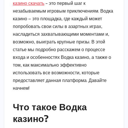
казино скачать
– это первый шаг к
незабываемым игровым приключениям. Водка
казино — это площадка, где каждый может
попробовать свои силы в азартных играх,
насладиться захватывающими моментами и,
возможно, выиграть крупные призы. В этой
статье мы подробно расскажем о процессе
входа и особенностях Водка казино, а также о
том, как максимально эффективно
использовать все возможности, которые
предоставляет данная платформа. Давайте
начнем!
Что такое Водка
казино?