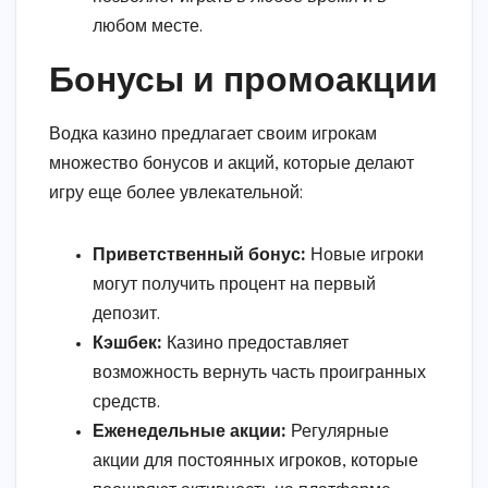
любом месте.
Бонусы и промоакции
Водка казино предлагает своим игрокам
множество бонусов и акций, которые делают
игру еще более увлекательной:
Приветственный бонус:
Новые игроки
могут получить процент на первый
депозит.
Кэшбек:
Казино предоставляет
возможность вернуть часть проигранных
средств.
Еженедельные акции:
Регулярные
акции для постоянных игроков, которые