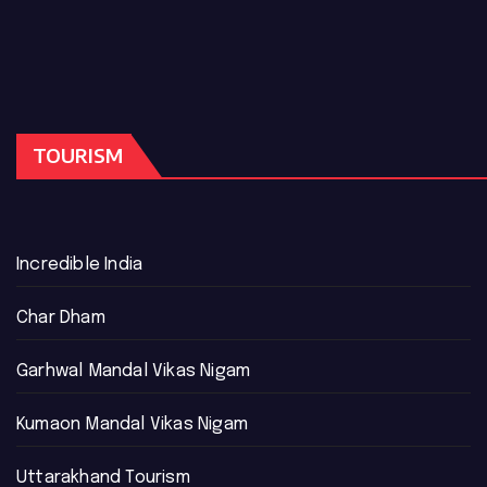
TOURISM
Incredible India
Char Dham
Garhwal Mandal Vikas Nigam
Kumaon Mandal Vikas Nigam
Uttarakhand Tourism