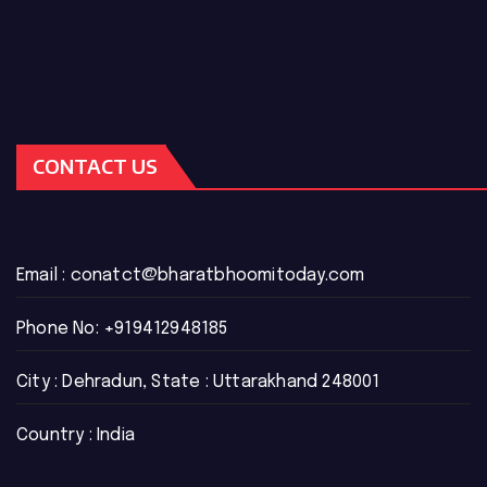
CONTACT US
Email :
conatct@bharatbhoomitoday.com
Phone No:
+919412948185
City : Dehradun, State : Uttarakhand 248001
Country : India