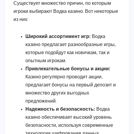
Существует множество причин, по которым
игроки выбирают Водка казино. Вот некоторые
из них:
Широкий ассортимент игр:
Водка
казино предлагает разнообразные игры,
которые подойдут как новичкам, так и
опытным игрокам.
Привлекательные бонусы и акции:
Казино регулярно проводит акции,
предлагает бонусы на первый депозит и
множество других выгодных
предложений.
Надежность и безопасность:
Водка
казино обеспечивает высокий уровень
безопасности, используя современные
технологии шифрования данных.