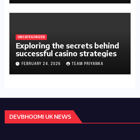
UNCATEGORIZED
Exploring the secrets behind
successful casino strategies
FEBRUARY 24, 2026
TEAM PRIYANKA
DEVBHOOMI UK NEWS