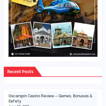
Recent Posts
Oscarspin Casino Review — Games, Bonuses &
Safety