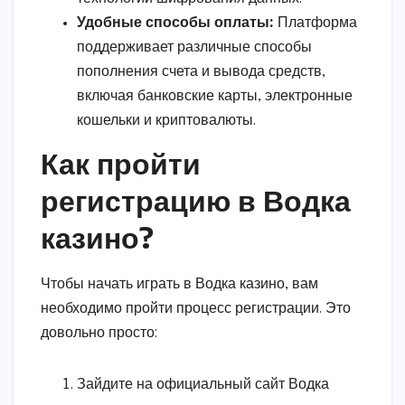
Удобные способы оплаты:
Платформа
поддерживает различные способы
пополнения счета и вывода средств,
включая банковские карты, электронные
кошельки и криптовалюты.
Как пройти
регистрацию в Водка
казино?
Чтобы начать играть в Водка казино, вам
необходимо пройти процесс регистрации. Это
довольно просто:
Зайдите на официальный сайт Водка