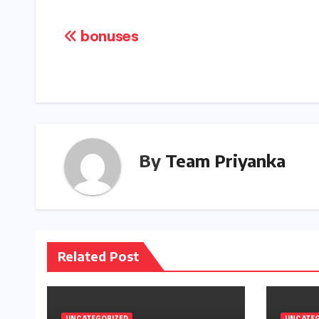
c
s
ai
a
k
g
e
it
e
t
l
ts
e
g
gr
t
Post
bonuses
b
o
A
dI
e
a
e
navigation
o
d
p
n
r
m
r
o
o
p
k
n
By
Team Priyanka
Related Post
UNCATEGORIZED
UNCATEG