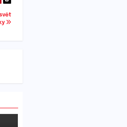
 svět
ky