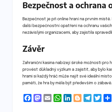
Bezpečnost a ochrana 
Bezpečnost je při online hraní na prvním místě. 
další bezpečnostní opatření na ochranu vašich
nezávislými organizacemi, aby zajistila spravedl
Závěr
Zahraniční kasina nabízejí široké možnosti pro hr
provést důkladný výzkum a zajistit, aby bylo k
hrami si každý hráč může najít své ideální mí
paměti, že hra by měla být především o zábavě.
F
M
E
W
Li
Bl
T
T
a
a
m
h
n
o
el
w