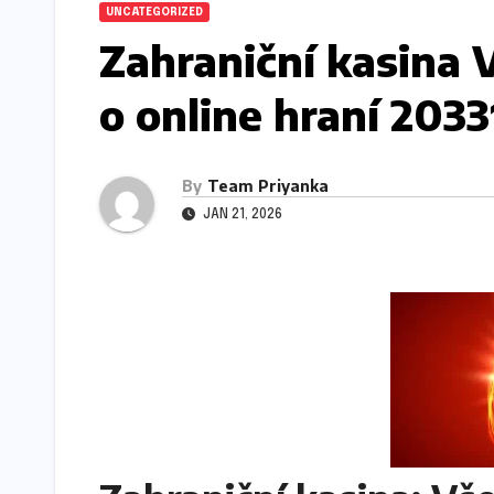
UNCATEGORIZED
Zahraniční kasina 
o online hraní 203
By
Team Priyanka
JAN 21, 2026