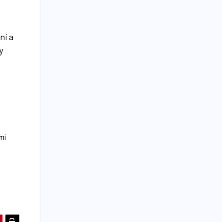
ní a
y
mi