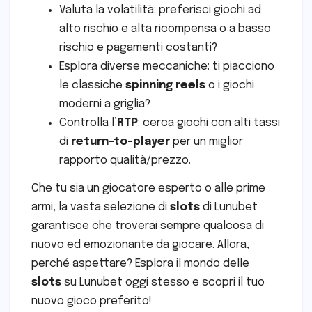
Valuta la volatilità: preferisci giochi ad
alto rischio e alta ricompensa o a basso
rischio e pagamenti costanti?
Esplora diverse meccaniche: ti piacciono
le classiche
spinning reels
o i giochi
moderni a griglia?
Controlla l’
RTP
: cerca giochi con alti tassi
di
return-to-player
per un miglior
rapporto qualità/prezzo.
Che tu sia un giocatore esperto o alle prime
armi, la vasta selezione di
slots
di Lunubet
garantisce che troverai sempre qualcosa di
nuovo ed emozionante da giocare. Allora,
perché aspettare? Esplora il mondo delle
slots
su Lunubet oggi stesso e scopri il tuo
nuovo gioco preferito!