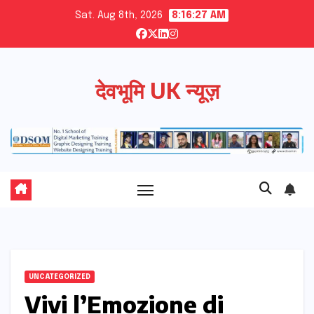
Skip
Sat. Aug 8th, 2026
8:16:28 AM
to
content
देवभूमि UK न्यूज़
UNCATEGORIZED
Vivi l’Emozione di