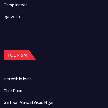
Compliances
egazette
TOURISM
Incredible India
Char Dham
Garhwal Mandal Vikas Nigam