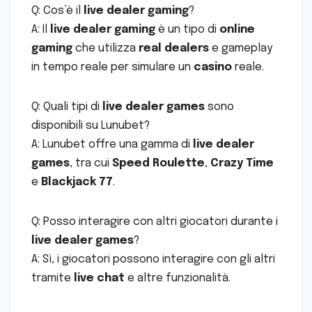
Q: Cos’è il
live dealer gaming
?
A: Il
live dealer gaming
è un tipo di
online
gaming
che utilizza
real dealers
e gameplay
in tempo reale per simulare un
casino
reale.
Q: Quali tipi di
live dealer games
sono
disponibili su Lunubet?
A: Lunubet offre una gamma di
live dealer
games
, tra cui
Speed Roulette
,
Crazy Time
e
Blackjack 77
.
Q: Posso interagire con altri giocatori durante i
live dealer games
?
A: Sì, i giocatori possono interagire con gli altri
tramite
live chat
e altre funzionalità.