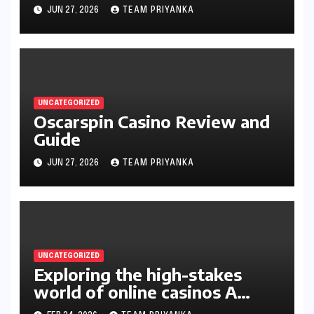
JUN 27, 2026
TEAM PRIYANKA
UNCATEGORIZED
Oscarspin Casino Review and
Guide
JUN 27, 2026
TEAM PRIYANKA
UNCATEGORIZED
Exploring the high-stakes
world of online casinos A
gambler’s guide