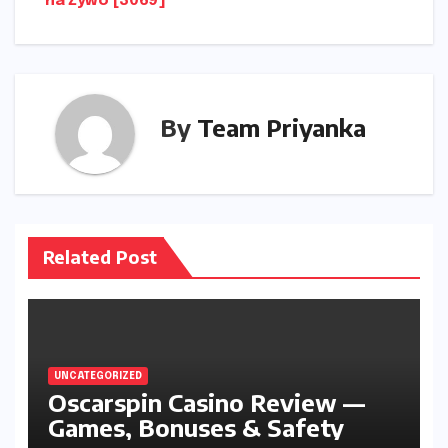
na Żywo [3069]
By
Team Priyanka
Related Post
UNCATEGORIZED
Oscarspin Casino Review —
Games, Bonuses & Safety