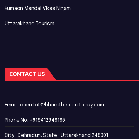
Kumaon Mandal Vikas Nigam
Uttarakhand Tourism
CONTACT US
Email :
conatct@bharatbhoomitoday.com
Phone No:
+919412948185
City : Dehradun, State : Uttarakhand 248001