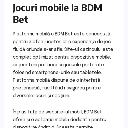
Jocuri mobile la BDM
Bet
Platforma mobilă a BDM Bet este concepută
pentru a oferi jucătorilor o experiență de joc
fluidă oriunde s-ar afla. Site-ul cazinoului este
complet optimizat pentru dispozitive mobile,
iar jucătorii pot accesa jocurile preferate
folosind smartphone-urile sau tabletele.
Platforma mobilă dispune de o interfață
prietenoasă, facilitând navigarea printre
diversele jocuri și secțiuni.
În plus față de website-ul mobil, BDM Bet
oferă și o aplicație mobilă dedicată pentru
dispozitive Android. Aceasta permite