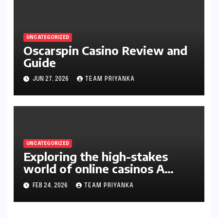
UNCATEGORIZED
Oscarspin Casino Review and
Guide
JUN 27, 2026
TEAM PRIYANKA
UNCATEGORIZED
Exploring the high-stakes
world of online casinos A
gambler’s guide
FEB 24, 2026
TEAM PRIYANKA