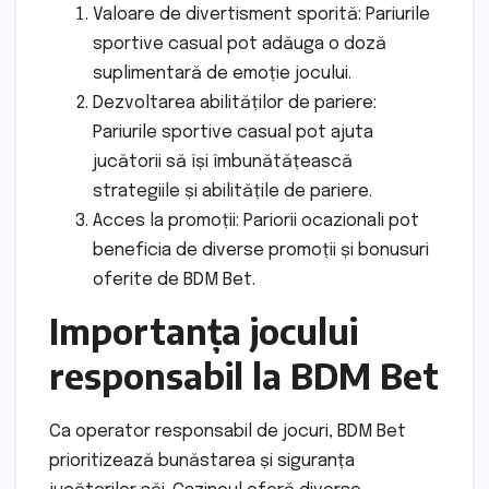
Valoare de divertisment sporită: Pariurile
sportive casual pot adăuga o doză
suplimentară de emoție jocului.
Dezvoltarea abilităților de pariere:
Pariurile sportive casual pot ajuta
jucătorii să își îmbunătățească
strategiile și abilitățile de pariere.
Acces la promoții: Pariorii ocazionali pot
beneficia de diverse promoții și bonusuri
oferite de BDM Bet.
Importanța jocului
responsabil la BDM Bet
Ca operator responsabil de jocuri, BDM Bet
prioritizează bunăstarea și siguranța