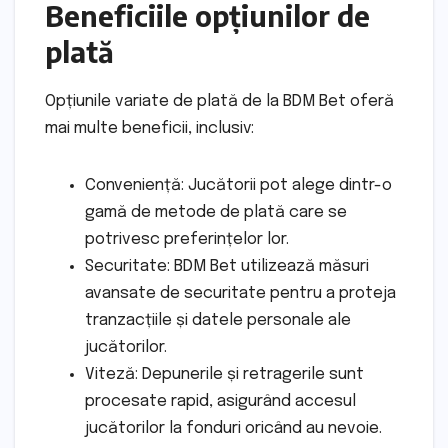
Beneficiile opțiunilor de
plată
Opțiunile variate de plată de la BDM Bet oferă
mai multe beneficii, inclusiv:
Conveniență: Jucătorii pot alege dintr-o
gamă de metode de plată care se
potrivesc preferințelor lor.
Securitate: BDM Bet utilizează măsuri
avansate de securitate pentru a proteja
tranzacțiile și datele personale ale
jucătorilor.
Viteză: Depunerile și retragerile sunt
procesate rapid, asigurând accesul
jucătorilor la fonduri oricând au nevoie.