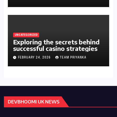
UNCATEGORIZED
Exploring the secrets behind
successful casino strategies
FEBRUARY 24, 2026
TEAM PRIYANKA
DEVBHOOMI UK NEWS