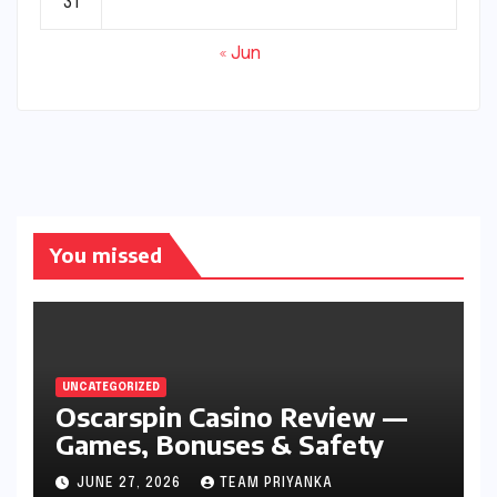
31
« Jun
You missed
UNCATEGORIZED
Oscarspin Casino Review —
Games, Bonuses & Safety
JUNE 27, 2026
TEAM PRIYANKA