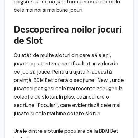
asigurându-se că jucătorii au mereu acces la
cele mai noi și mai bune jocuri.
Descoperirea noilor jocuri
de Slot
Cu atât de multe sloturi din care să alegi,
jucătorii pot întâmpina dificultăți în a decide
ce joc să joace. Pentru a ajuta în această
privință, BDM Bet oferă o secțiune “New”, unde
jucătorii pot găsi cele mai recente adăugări la
colecția de sloturi. În plus, cazinoul are o
secțiune “Popular”, care evidențiază cele mai
jucate și cele mai bine cotate sloturi.
Unele dintre sloturile populare de la BDM Bet