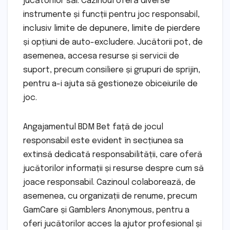
jucătorilor săi. Cazinoul oferă diverse
instrumente și funcții pentru joc responsabil,
inclusiv limite de depunere, limite de pierdere
și opțiuni de auto-excludere. Jucătorii pot, de
asemenea, accesa resurse și servicii de
suport, precum consiliere și grupuri de sprijin,
pentru a-i ajuta să gestioneze obiceiurile de
joc.
Angajamentul BDM Bet față de jocul
responsabil este evident în secțiunea sa
extinsă dedicată responsabilității, care oferă
jucătorilor informații și resurse despre cum să
joace responsabil. Cazinoul colaborează, de
asemenea, cu organizații de renume, precum
GamCare și Gamblers Anonymous, pentru a
oferi jucătorilor acces la ajutor profesional și