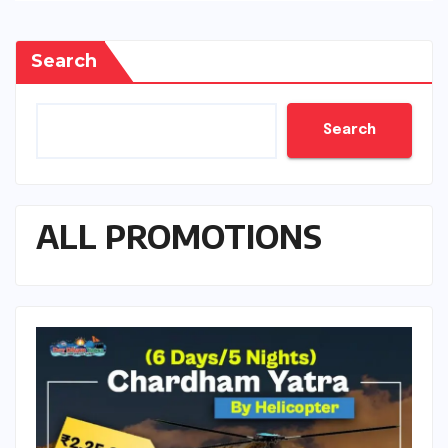
Search
Search
ALL PROMOTIONS