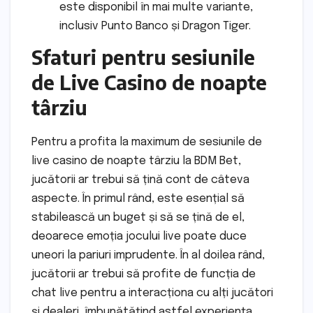
este disponibil în mai multe variante,
inclusiv Punto Banco și Dragon Tiger.
Sfaturi pentru sesiunile
de Live Casino de noapte
târziu
Pentru a profita la maximum de sesiunile de
live casino de noapte târziu la BDM Bet,
jucătorii ar trebui să țină cont de câteva
aspecte. În primul rând, este esențial să
stabilească un buget și să se țină de el,
deoarece emoția jocului live poate duce
uneori la pariuri imprudente. În al doilea rând,
jucătorii ar trebui să profite de funcția de
chat live pentru a interacționa cu alți jucători
și dealeri, îmbunătățind astfel experiența