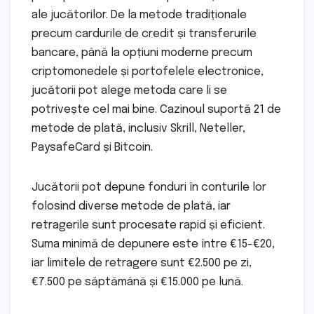
ale jucătorilor. De la metode tradiționale
precum cardurile de credit și transferurile
bancare, până la opțiuni moderne precum
criptomonedele și portofelele electronice,
jucătorii pot alege metoda care li se
potrivește cel mai bine. Cazinoul suportă 21 de
metode de plată, inclusiv Skrill, Neteller,
PaysafeCard și Bitcoin.
Jucătorii pot depune fonduri în conturile lor
folosind diverse metode de plată, iar
retragerile sunt procesate rapid și eficient.
Suma minimă de depunere este între €15-€20,
iar limitele de retragere sunt €2.500 pe zi,
€7.500 pe săptămână și €15.000 pe lună.