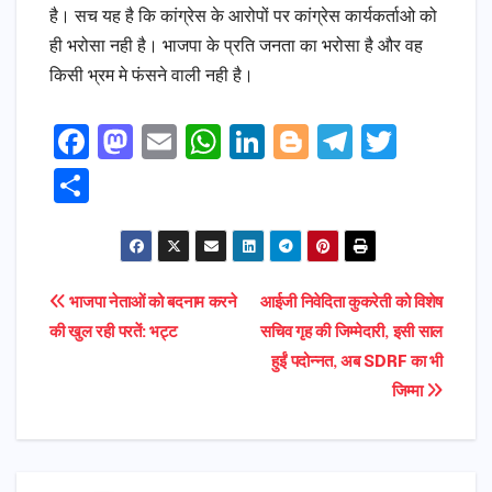
है। सच यह है कि कांग्रेस के आरोपों पर कांग्रेस कार्यकर्ताओ को
ही भरोसा नही है। भाजपा के प्रति जनता का भरोसा है और वह
किसी भ्रम मे फंसने वाली नही है।
F
M
E
W
Li
Bl
T
T
a
a
m
h
n
o
el
w
S
c
s
ai
a
k
g
e
it
h
e
t
l
ts
e
g
gr
t
ar
b
o
A
dI
e
a
e
e
Post
भाजपा नेताओं को बदनाम करने
आईजी निवेदिता कुकरेती को विशेष
o
d
p
n
r
m
r
की खुल रही परतें: भट्ट
सचिव गृह की जिम्मेदारी, इसी साल
navigation
o
o
p
हुईं पदोन्नत, अब SDRF का भी
k
n
जिम्मा