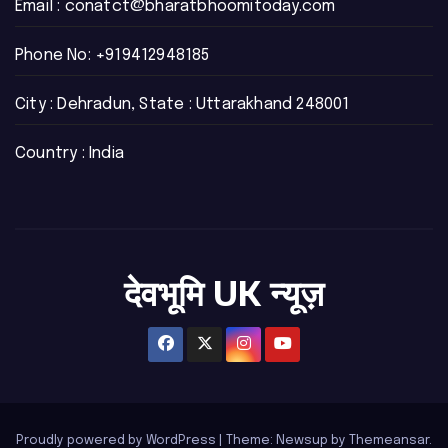
Email :
conatct@bharatbhoomitoday.com
Phone No:
+919412948185
City : Dehradun, State : Uttarakhand 248001
Country : India
देवभूमि UK न्यूज़
Proudly powered by WordPress
|
Theme: Newsup by
Themeansar
.