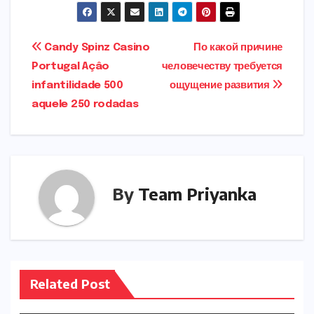
e
t
l
ts
e
g
gr
t
ar
b
o
A
dI
e
a
e
e
Post
Candy Spinz Casino
По какой причине
o
d
p
n
r
m
r
Portugal Açâo
человечеству требуется
navigation
o
o
p
infantilidade 500
ощущение развития
k
n
aquele 250 rodadas
By
Team Priyanka
Related Post