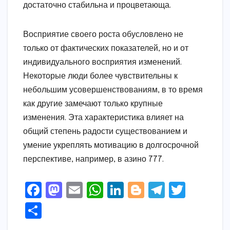
достаточно стабильна и процветающа.
Восприятие своего роста обусловлено не
только от фактических показателей, но и от
индивидуального восприятия изменений.
Некоторые люди более чувствительны к
небольшим усовершенствованиям, в то время
как другие замечают только крупные
изменения. Эта характеристика влияет на
общий степень радости существованием и
умение укреплять мотивацию в долгосрочной
перспективе, например, в азино 777.
F
M
E
W
Li
Bl
T
T
a
a
m
h
n
o
el
w
S
c
s
ai
a
k
g
e
it
h