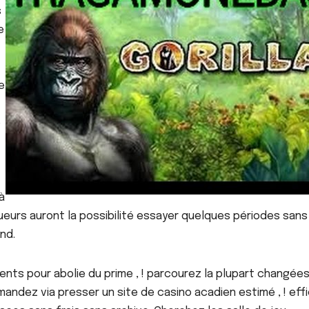
s
e
e
e
à
oueurs auront la possibilité essayer quelques périodes sans 
nd.
nts pour abolie du prime , ! parcourez la plupart changée
mandez via presser un site de casino acadien estimé , ! eff