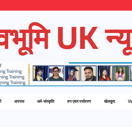
ेवभूमि UK न्यू
ी
अपराध
धर्म-संस्कृति
वन एवम पर्यावरण
खेलकूद
W