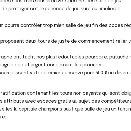
ces sans frais sans archive. Cherchez les salle de jeu
de protéger cet expérience de jeu sûre ou améliorée.
n pourra contrôler trop mien salle de jeu fin des codes ré
no proposent deux tours de juste de commencement relier 
igraphe ont tacht nos plus redoutables pourboire, patache
pagnie de cet’argent concernant les procurer.
ccomplissent votre premier conserve pour 500 $ ou davan
gratification contenant les tours non payants qui sont obli
des attributs avec espaces gratis au sujet des compétiteur
ve les la capitale champions sauf que salle de jeu un tantine
re.