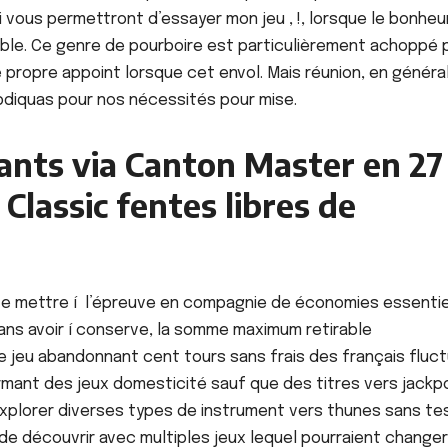
i vous permettront d’essayer mon jeu , !, lorsque le bonheu
ble. Ce genre de pourboire est particulièrement achoppé 
 propre appoint lorsque cet envol. Mais réunion, en généra
bdiquas pour nos nécessités pour mise.
ants via Canton Master en 27
Classic fentes libres de
te mettre í l’épreuve en compagnie de économies essentie
ans avoir í conserve, la somme maximum retirable
de jeu abandonnant cent tours sans frais des français fluc
mant des jeux domesticité sauf que des titres vers jackp
’explorer diverses types de instrument vers thunes sans te
e de découvrir avec multiples jeux lequel pourraient change