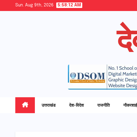
Skip
Sun. Aug 9th, 2026
5:58:13 AM
to
द
content
उत्तराखंड
देश-विदेश
राजनीति
नौकरशाह