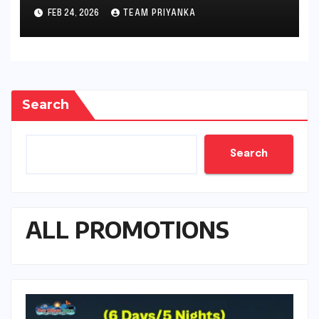
gambler’s guide
FEB 24, 2026
TEAM PRIYANKA
Search
Search
ALL PROMOTIONS