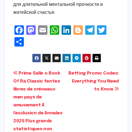
для длительной ментальной прочности и
житейской счастья.
F
M
E
W
Li
Bl
T
T
a
a
m
h
n
o
el
w
S
c
s
ai
a
k
g
e
it
h
e
t
l
ts
e
g
gr
t
ar
b
o
A
dI
e
a
e
e
Post
Prime Salle o Book
Betting Promo Codes:
o
d
p
n
r
m
r
Of Ra Classic fentes
Everything You Need
navigation
o
o
p
libres de créneaux
to Know
k
n
men pays de
amusement À
l’exclusion de Annales
2025 Plus grands
statistiques non