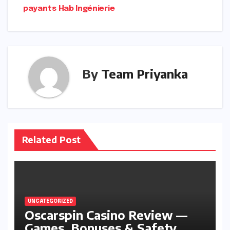
payants Hab Ingénierie
By
Team Priyanka
Related Post
UNCATEGORIZED
Oscarspin Casino Review —
Games, Bonuses & Safety