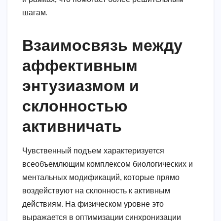
шагам.
Взаимосвязь между
аффективным
энтузиазмом и
склонностью
активничать
Чувственный подъем характеризуется
всеобъемлющим комплексом биологических и
ментальных модификаций, которые прямо
воздействуют на склонность к активным
действиям. На физическом уровне это
выражается в оптимизации синхронизации