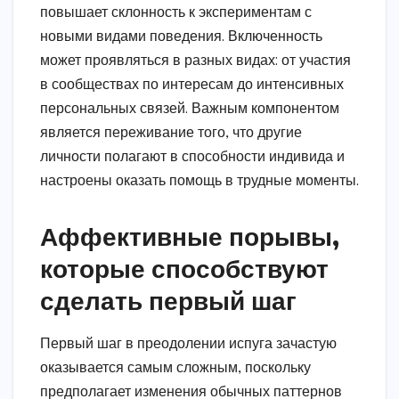
повышает склонность к экспериментам с
новыми видами поведения. Включенность
может проявляться в разных видах: от участия
в сообществах по интересам до интенсивных
персональных связей. Важным компонентом
является переживание того, что другие
личности полагают в способности индивида и
настроены оказать помощь в трудные моменты.
Аффективные порывы,
которые способствуют
сделать первый шаг
Первый шаг в преодолении испуга зачастую
оказывается самым сложным, поскольку
предполагает изменения обычных паттернов