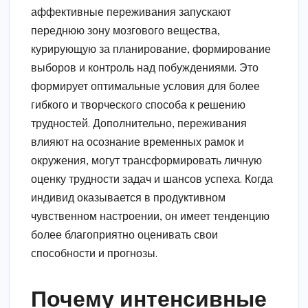
аффективные переживания запускают
переднюю зону мозгового вещества,
курирующую за планирование, формирование
выборов и контроль над побуждениями. Это
формирует оптимальные условия для более
гибкого и творческого способа к решению
трудностей. Дополнительно, переживания
влияют на осознание временных рамок и
окружения, могут трансформировать личную
оценку трудности задач и шансов успеха. Когда
индивид оказывается в продуктивном
чувственном настроении, он имеет тенденцию
более благоприятно оценивать свои
способности и прогнозы.
Почему интенсивные