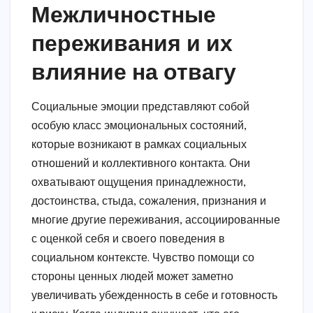
Межличностные
переживания и их
влияние на отвагу
Социальные эмоции представляют собой
особую класс эмоциональных состояний,
которые возникают в рамках социальных
отношений и коллективного контакта. Они
охватывают ощущения принадлежности,
достоинства, стыда, сожаления, признания и
многие другие переживания, ассоциированные
с оценкой себя и своего поведения в
социальном контексте. Чувство помощи со
стороны ценных людей может заметно
увеличивать убежденность в себе и готовность