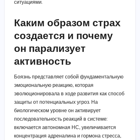
ситуациями.
Каким образом страх
создается и почему
он парализует
активность
Боязнь представляет собой фундаментальную
эмоциональную реакцию, которая
эволюционировала в ходе развития как способ
защиты от потенциальных угроз. На
биологическом уровне он активирует
последовательность реакций в системе:
включается автономная НС, увеличивается
концентрация адреналина и гормона стресса,