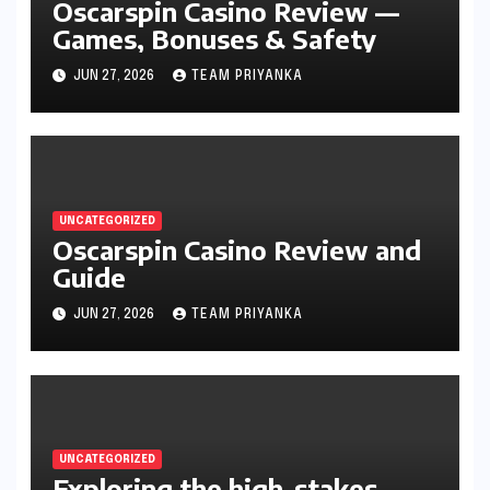
Oscarspin Casino Review —
Games, Bonuses & Safety
JUN 27, 2026
TEAM PRIYANKA
UNCATEGORIZED
Oscarspin Casino Review and
Guide
JUN 27, 2026
TEAM PRIYANKA
UNCATEGORIZED
Exploring the high-stakes