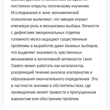
постоянно открыты логическому изучению.
Исследования в зоне экономической
психологии выявляют, что эмоции играют
ключевую роль в механизмах выбора. Личности
с дефектами эмоциональных отделов
головного мозга ощущают существенные
проблемы в выработке даже базовых выборов,
что выделяет значимость чувственных
механизмов в когнитивной активности. Leon
Casino может работать как катализатор,
ускоряющий течение анализа альтернатив и
образования окончательного определения. Это
в частности значимо в обстоятельствах, где
промедление может привести к пропущенным
вариантам или обострению проблем.