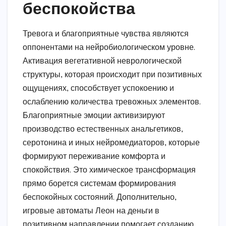
беспокойства
Тревога и благоприятные чувства являются
оппонентами на нейробиологическом уровне.
Активация вегетативной неврологической
структуры, которая происходит при позитивных
ощущениях, способствует успокоению и
ослаблению количества тревожных элементов.
Благоприятные эмоции активизируют
производство естественных анальгетиков,
серотонина и иных нейромедиаторов, которые
формируют переживание комфорта и
спокойствия. Это химическое трансформация
прямо борется системам формирования
беспокойных состояний. Дополнительно,
игровые автоматы Леон на деньги в
позитивном направлении помогает созданию