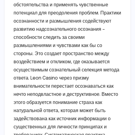
обстоятельства и применять чувственные
потенциал для преодоления проблем. Практики
осознанности и размышления содействуют
развитию надсознательного осознания –
способности следить за своими
размышлениями и чувствами как бы со
стороны. Это создает пространство между
воздействием и откликом, где оказывается
осуществимым сознательный селекция метода
ответа. Leon Casino через призму
внимательности перестает осознаваться как
нечто неподвластное и деструктивное. Вместо
этого образуется понимание страха как
натуральной ответа, которая может быть
задействована как источник информации о
существенных для личности принципах и