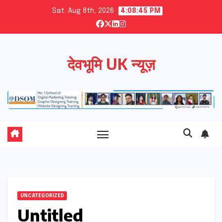
Skip
Sat. Aug 8th, 2026
4:08:46 PM
to
content
देवभूमि UK न्यूज़
UNCATEGORIZED
Untitled