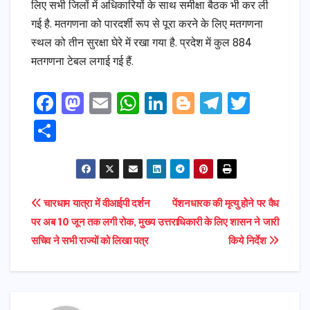
लिए सभी जिलों में अधिकारियों के साथ समीक्षा बैठक भी कर ली
गई है. मतगणना को पारदर्शी रूप से पूरा करने के लिए मतगणना
स्थल को तीन सुरक्षा घेरे में रखा गया है. प्रदेश में कुल 884
मतगणना टेबल लगाई गई हैं.
F
M
E
W
Li
Bl
T
T
a
a
m
h
n
o
el
w
S
c
s
ai
a
k
g
e
it
h
e
t
l
ts
e
g
gr
t
ar
b
o
A
dI
e
a
e
e
Post
चारधाम यात्रा में वीआईपी दर्शन
पेंशनधारक की मृत्यु होेने पर वैध
o
d
p
n
r
m
r
पर अब 10 जून तक लगी रोक, मुख्य
उत्तराधिकारी के लिए शासन ने जारी
navigation
o
o
p
सचिव ने सभी राज्यों को लिखा पत्र
किये निर्देश
k
n