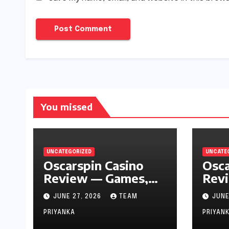
You missed
UNCATEGORIZED
UNCATE
Oscarspin Casino
Osca
Review — Games,
Revi
Bonuses & Safety
JUNE 27, 2026
TEAM
JUNE
PRIYANKA
PRIYAN