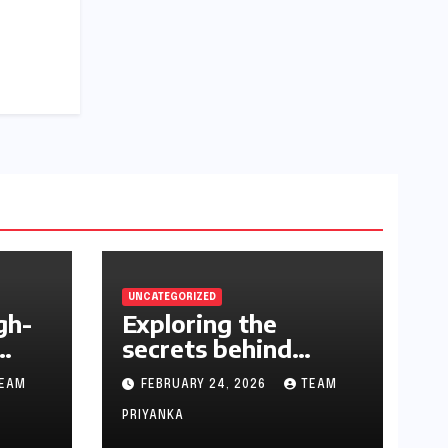
UNCATEGORIZED
gh-
Exploring the
secrets behind
successful casino
EAM
FEBRUARY 24, 2026
TEAM
strategies
PRIYANKA