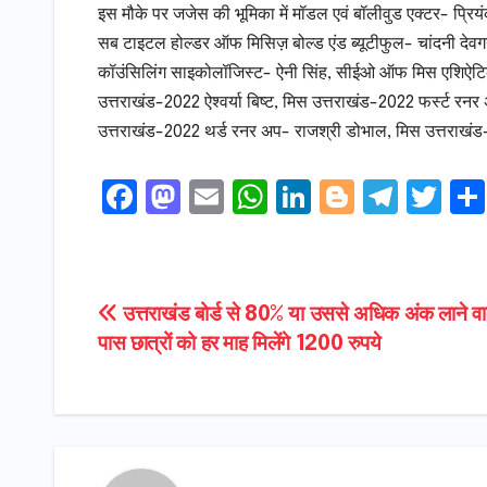
इस मौके पर जजेस की भूमिका में मॉडल एवं बॉलीवुड एक्टर- प्रि
सब टाइटल होल्डर ऑफ मिसिज़ बोल्ड एंड ब्यूटीफुल- चांदनी देवगन
कॉउंसिलिंग साइकोलॉजिस्ट- ऐनी सिंह, सीईओ ऑफ मिस एशिऐटिक प
उत्तराखंड-2022 ऐश्वर्या बिष्ट, मिस उत्तराखंड-2022 फर्स्ट रन
उत्तराखंड-2022 थर्ड रनर अप- राजश्री डोभाल, मिस उत्तराख
F
M
E
W
Li
Bl
T
T
a
a
m
h
n
o
el
w
c
s
ai
a
k
g
e
it
e
t
l
ts
e
g
gr
t
Post
उत्तराखंड बोर्ड से 80% या उससे अधिक अंक लाने वाल
b
o
A
dI
e
a
e
पास छात्रों को हर माह मिलेंगे 1200 रुपये
navigation
o
d
p
n
r
m
r
o
o
p
k
n