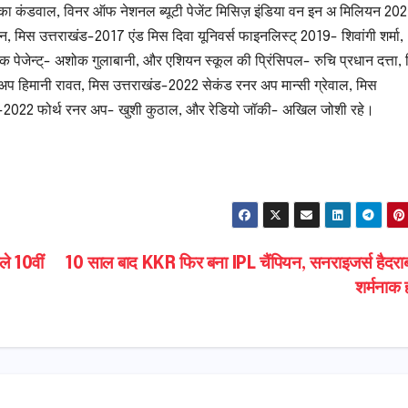
यंका कंडवाल, विनर ऑफ नेशनल ब्यूटी पेजेंट मिसिज़ इंडिया वन इन अ मिलियन 202
, मिस उत्तराखंड-2017 एंड मिस दिवा यूनिवर्स फाइनलिस्ट् 2019- शिवांगी शर्मा,
ेजेन्ट्- अशोक गुलाबानी, और एशियन स्कूल की प्रिंसिपल- रुचि प्रधान दत्ता,
र अप हिमानी रावत, मिस उत्तराखंड-2022 सेकंड रनर अप मान्सी ग्रेवाल, मिस
ंड-2022 फोर्थ रनर अप- खुशी कुठाल, और रेडियो जॉकी- अखिल जोशी रहे।
S
h
ar
e
े 10वीं
10 साल बाद KKR फिर बना IPL चैंपियन, सनराइजर्स हैदरा
शर्मनाक 