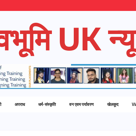
ेवभूमि UK न्यू
ी
अपराध
धर्म-संस्कृति
वन एवम पर्यावरण
खेलकूद
W