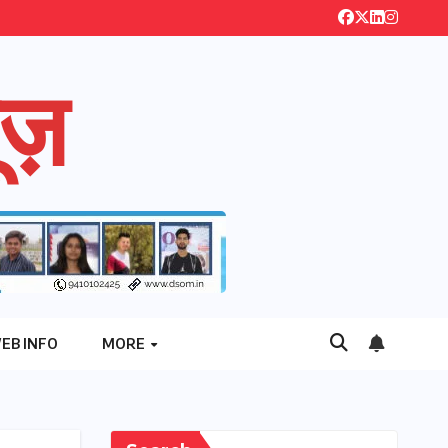
ज़
EB INFO
MORE