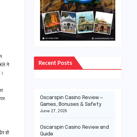
यन
Recent Posts
KR ने
ी।
ंत
Oscarspin Casino Review —
 पर
Games, Bonuses & Safety
।
June 27, 2026
Oscarspin Casino Review and
ेर हो
Guide