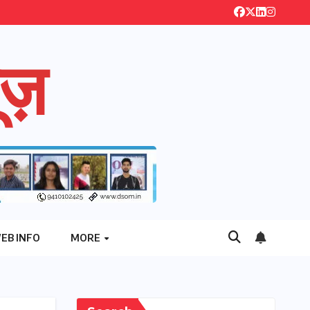
ज़
EB INFO
MORE