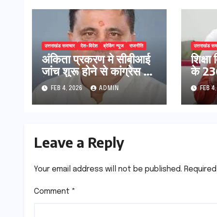
उत्तराखंड समाचार
देश-विदेश
ब्रेकिंग न्यूज
राजनीति
उत्तराखंड सम
अंकिता प्रकरण मे सीबीआई
शिक्षा 
जांच शुरू होने से कांग्रेस हुई
के 236
बेनकाब: भट्ट
प्रक्र
FEB 4, 2026
ADMIN
FEB 4
Leave a Reply
Your email address will not be published.
Required
Comment
*