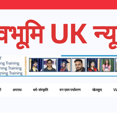
ेवभूमि UK न्यू
ी
अपराध
धर्म-संस्कृति
वन एवम पर्यावरण
खेलकूद
W