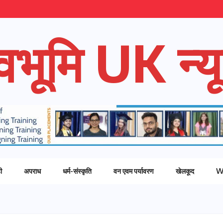
ेवभूमि UK न्यू
ी
अपराध
धर्म-संस्कृति
वन एवम पर्यावरण
खेलकूद
W