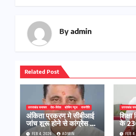
o
o
p
k
n
By
admin
Related Post
उत्तराखंड समाचार
देश-विदेश
ब्रेकिंग न्यूज
राजनीति
उत्तराखंड सम
अंकिता प्रकरण मे सीबीआई
शिक्षा 
जांच शुरू होने से कांग्रेस हुई
के 236
बेनकाब: भट्ट
प्रक्र
FEB 4, 2026
ADMIN
FEB 4