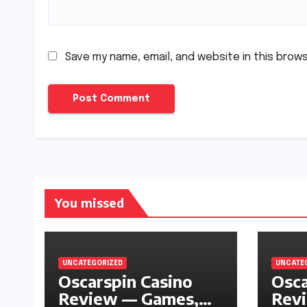
Save my name, email, and website in this brow
You missed
UNCATEGORIZED
UNCATE
Oscarspin Casino
Osca
Review — Games,
Revi