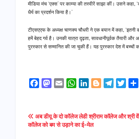
मीडिया मंच ‘एक्स’ पर काम्या की तस्वीरें साझा कीं। उसने कहा, ‘का
धैर्य का प्रदर्शन किया है।’
टीएसएएफ के अध्यक्ष चाणक्य चौधरी ने एक बयान में कहा, ‘इतनी 
हमें बेहद गर्व है। उनकी यात्रा दृढ़ता, सावधानीपूर्वक तैयारी और 
पुरस्कार से सम्मानित की जा चुकी हैं। यह पुरस्कार देश में बच्
F
M
E
W
Li
Bl
T
T
a
a
m
h
n
o
el
w
c
s
ai
a
k
g
e
it
e
t
l
ts
e
g
gr
t
Post
अब डीयू के दो कॉलेज लेडी श्रीराम कॉलेज और श्री वें
b
o
A
dI
e
a
e
कॉलेज को बम से उड़ाने का ई-मेल
navigation
o
d
p
n
r
m
r