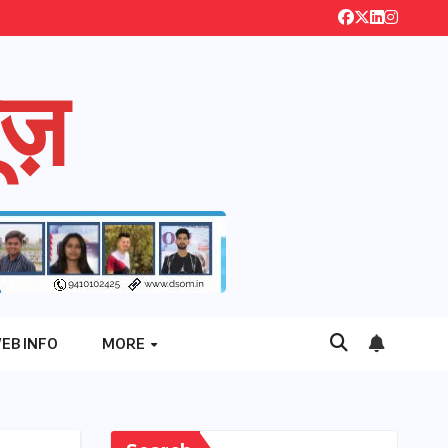
ज़
EB INFO
MORE