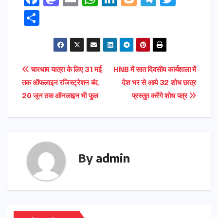
a
a
m
h
n
o
el
w
S
c
s
ai
a
k
g
e
it
h
e
t
l
ts
e
g
gr
t
ar
b
o
A
dI
e
a
e
e
Post
चारधाम यात्रा के लिए 31 मई
HNB में सात दिवसीय कार्यशाला में
o
d
p
n
r
m
r
तक ऑफलाइन रजिस्ट्रेशन बंद,
देश भर से आये 32 शोध छात्र
navigation
o
o
p
20 जून तक ऑनलाइन भी फुल
प्रस्तुत करेंगे शोध पत्र
k
n
By
admin