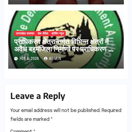
उत्तराखंड समाचार
देश-विदेश
ब्रेकिंग न्यूज
प्राधिकरण क्षेत्रान्तर्गत विभिन्न क्षेत्रों में
अवैध बहुमंजिला निर्माणों पर प्राधिकरण की
सख़्त कार्रवाई
FEB 4, 2026
ADMIN
Leave a Reply
Your email address will not be published.
Required
fields are marked
*
Comment
*