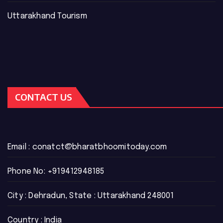
Uttarakhand Tourism
CONTACT US
Email :
conatct@bharatbhoomitoday.com
Phone No:
+919412948185
City : Dehradun, State : Uttarakhand 248001
Country : India