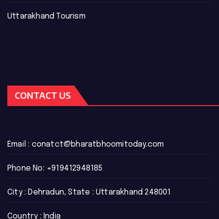
Uttarakhand Tourism
CONTACT US
Email :
conatct@bharatbhoomitoday.com
Phone No:
+919412948185
City : Dehradun, State : Uttarakhand 248001
Country : India