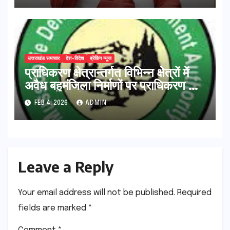
उत्तराखंड समाचार
देश-विदेश
ब्रेकिंग न्यूज
प्राधिकरण क्षेत्रान्तर्गत विभिन्न क्षेत्रों में
अवैध बहुमंजिला निर्माणों पर प्राधिकरण की
सख़्त कार्रवाई
FEB 4, 2026
ADMIN
Leave a Reply
Your email address will not be published.
Required
fields are marked
*