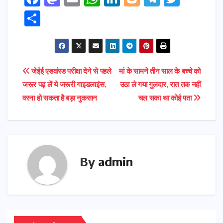
a
a
m
h
n
o
el
w
S
c
s
ai
a
k
g
e
it
h
e
t
l
ts
e
g
gr
t
ar
b
o
A
dI
e
a
e
e
Post
जेईई एडवांस्ड परीक्षा देने से पहले
मां के सामने तीन साल के बच्चे को
o
d
p
n
r
m
r
जरूर पढ़ लें ये जरूरी गाइडलाइंस,
उठा ले गया गुलदार, रात तक नहीं
navigation
o
o
p
वरना हो सकता है बड़ा नुकसान
चल सका था कोई पता
k
n
By
admin