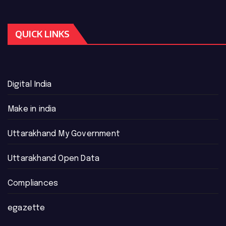
QUICK LINKS
Digital India
Make in india
Uttarakhand My Government
Uttarakhand Open Data
Compliances
egazette