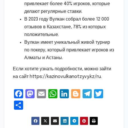
привлекает более 40% игроков, которые
делают регулярные ставки.
В 2023 году Вулкан собрал более 12 000
отзывов в Казахстане, 78% из которых
положительные.
Вулкан имеет уникальный живой турнир
по покеру, который привлекает игроков из
Алматы и Астаны.
Если хотите узнать подробности, можно зайти
на сайт https://kazinovulkanotzyvy.kz/ru.
F
M
E
W
Li
Bl
T
T
a
a
m
h
n
o
el
w
S
c
s
ai
a
k
g
e
it
h
e
t
l
ts
e
g
gr
t
ar