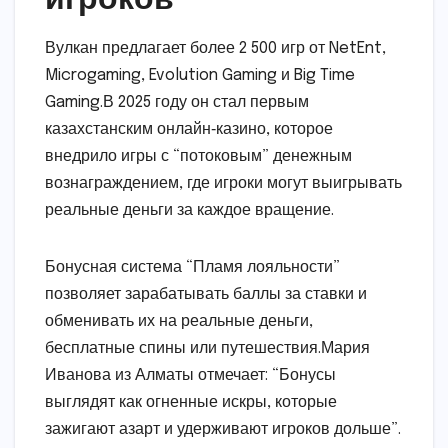
Вулкан предлагает более 2 500 игр от NetEnt,
Microgaming, Evolution Gaming и Big Time
Gaming.В 2025 году он стал первым
казахстанским онлайн‑казино, которое
внедрило игры с “потоковым” денежным
вознаграждением, где игроки могут выигрывать
реальные деньги за каждое вращение.
Бонусная система “Пламя лояльности”
позволяет зарабатывать баллы за ставки и
обменивать их на реальные деньги,
бесплатные спины или путешествия.Мария
Иванова из Алматы отмечает: “Бонусы
выглядят как огненные искры, которые
зажигают азарт и удерживают игроков дольше”.