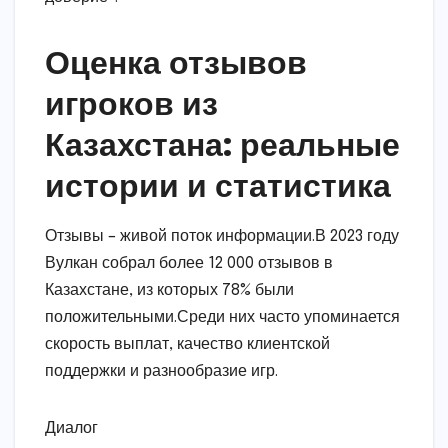
Оценка отзывов
игроков из
Казахстана: реальные
истории и статистика
Отзывы – живой поток информации.В 2023 году
Вулкан собрал более 12 000 отзывов в
Казахстане, из которых 78% были
положительными.Среди них часто упоминается
скорость выплат, качество клиентской
поддержки и разнообразие игр.
Диалог