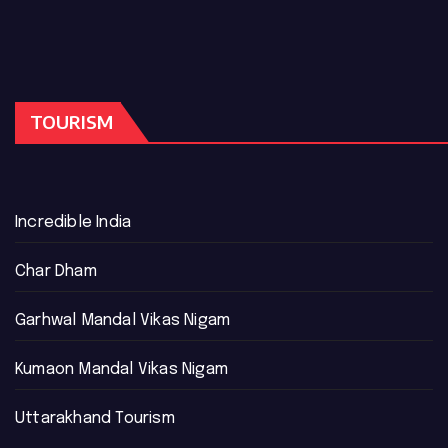
TOURISM
Incredible India
Char Dham
Garhwal Mandal Vikas Nigam
Kumaon Mandal Vikas Nigam
Uttarakhand Tourism