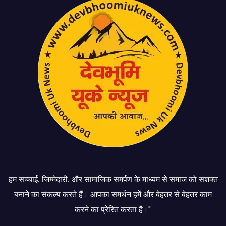
हम सच्चाई, जिम्मेदारी, और सामाजिक समर्पण के माध्यम से समाज को सशक्त
बनाने का संकल्प करते हैं। आपका समर्थन हमें और बेहतर से बेहतर काम
करने का प्रेरित करता है।"