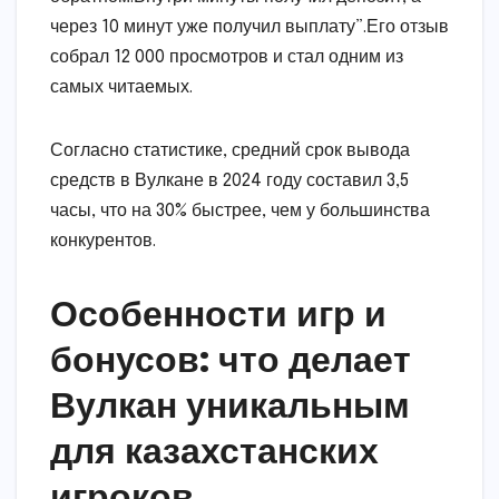
через 10 минут уже получил выплату”.Его отзыв
собрал 12 000 просмотров и стал одним из
самых читаемых.
Согласно статистике, средний срок вывода
средств в Вулкане в 2024 году составил 3,5
часы, что на 30% быстрее, чем у большинства
конкурентов.
Особенности игр и
бонусов: что делает
Вулкан уникальным
для казахстанских
игроков