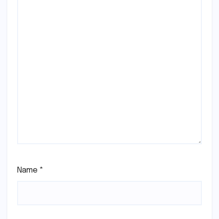
Name
*