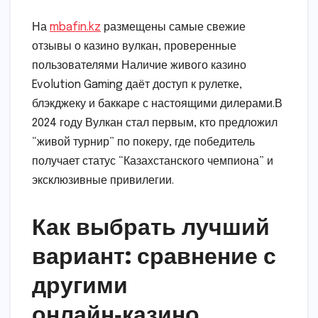
На
mbafin.kz
размещены самые свежие
отзывы о казино вулкан, проверенные
пользователями Наличие живого казино
Evolution Gaming даёт доступ к рулетке,
блэкджеку и баккаре с настоящими дилерами.В
2024 году Вулкан стал первым, кто предложил
“живой турнир” по покеру, где победитель
получает статус “Казахстанского чемпиона” и
эксклюзивные привилегии.
Как выбрать лучший
вариант: сравнение с
другими
онлайн‑казино