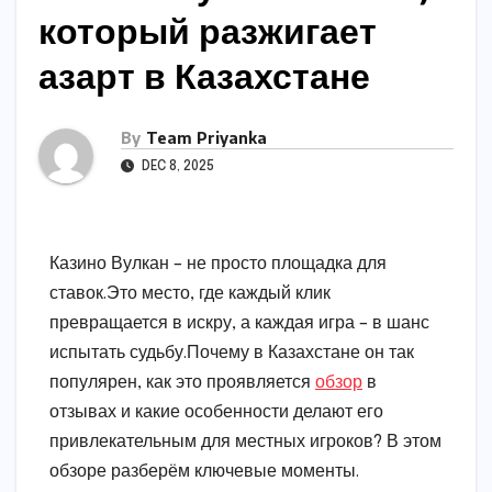
который разжигает
азарт в Казахстане
By
Team Priyanka
DEC 8, 2025
Казино Вулкан – не просто площадка для
ставок.Это место, где каждый клик
превращается в искру, а каждая игра – в шанс
испытать судьбу.Почему в Казахстане он так
популярен, как это проявляется
обзор
в
отзывах и какие особенности делают его
привлекательным для местных игроков? В этом
обзоре разберём ключевые
моменты.