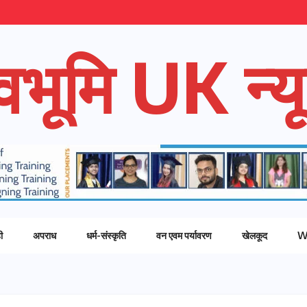
ेवभूमि UK न्यू
ी
अपराध
धर्म-संस्कृति
वन एवम पर्यावरण
खेलकूद
W