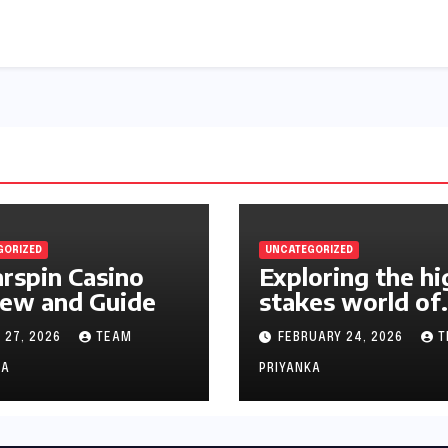
GORIZED
UNCATEGORIZED
rspin Casino
Exploring the hi
ew and Guide
stakes world of
online casinos A
 27, 2026
TEAM
FEBRUARY 24, 2026
T
gambler’s guide
KA
PRIYANKA