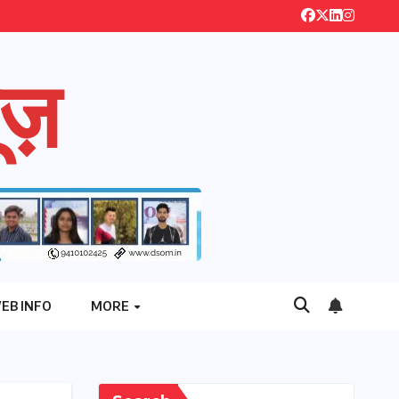
ज़
EB INFO
MORE