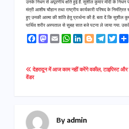
उनके निधन से अपूरणीय क्षति हुई है. सुशील कुमार मोदी के निधन पर 
मंत्री आशीष चौहान तथा राष्ट्रीय कार्यकारी परिषद के निमंत्रित स
हुए उनकी आत्मा की शांति हेतु प्रार्थना की है. बता दें कि सुशी
पार्थिव शरीर अस्पताल से सुबह सात बजे पटना ले जाया गया. उसके ब
F
M
E
W
Li
Bl
T
T
a
a
m
h
n
o
el
w
c
s
ai
a
k
g
e
it
e
t
l
ts
e
g
gr
t
Post
देहरादून में आज काम नहीं करेंगे वकील, टाइपिस्ट और स
b
o
A
dI
e
a
e
वेंडर
navigation
o
d
p
n
r
m
r
o
o
p
k
n
By
admin