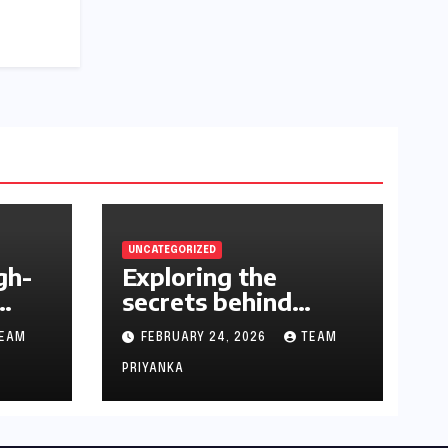
UNCATEGORIZED
gh-
Exploring the
secrets behind
successful casino
EAM
FEBRUARY 24, 2026
TEAM
strategies
PRIYANKA