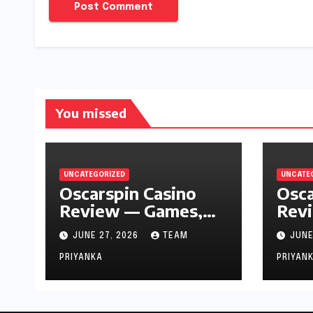
You missed
UNCATEGORIZED
UNCATE
Oscarspin Casino
Osca
Review — Games,
Revi
Bonuses & Safety
JUNE 27, 2026
TEAM
JUNE
PRIYANKA
PRIYAN