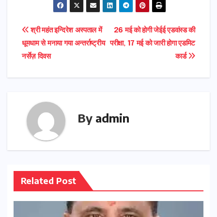
e
t
l
ts
e
g
gr
t
ar
b
o
A
dI
e
a
e
e
Post
श्री महंत इन्दिरेश अस्पताल में
26 मई को होगी जेईई एडवांस्ड की
o
d
p
n
r
m
r
धूमधाम से मनाया गया अन्तर्राष्ट्रीय
परीक्षा, 17 मई को जारी होगा एडमिट
navigation
o
o
p
नर्सेज़ दिवस
कार्ड
k
n
By
admin
Related Post