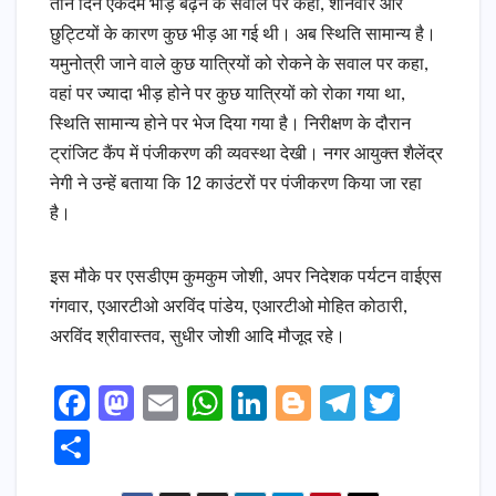
तीन दिन एकदम भीड़ बढ़ने के सवाल पर कहा, शनिवार और
छुट्टियों के कारण कुछ भीड़ आ गई थी। अब स्थिति सामान्य है।
यमुनोत्री जाने वाले कुछ यात्रियों को रोकने के सवाल पर कहा,
वहां पर ज्यादा भीड़ होने पर कुछ यात्रियों को रोका गया था,
स्थिति सामान्य होने पर भेज दिया गया है। निरीक्षण के दौरान
ट्रांजिट कैंप में पंजीकरण की व्यवस्था देखी। नगर आयुक्त शैलेंद्र
नेगी ने उन्हें बताया कि 12 काउंटरों पर पंजीकरण किया जा रहा
है।
इस मौके पर एसडीएम कुमकुम जोशी, अपर निदेशक पर्यटन वाईएस
गंगवार, एआरटीओ अरविंद पांडेय, एआरटीओ मोहित कोठारी,
अरविंद श्रीवास्तव, सुधीर जोशी आदि मौजूद रहे।
F
M
E
W
Li
Bl
T
T
a
a
m
h
n
o
el
w
S
c
s
ai
a
k
g
e
it
h