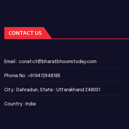
CONTACT US
Email :
conatct@bharatbhoomitoday.com
Phone No:
+919412948185
City : Dehradun, State : Uttarakhand 248001
Country : India