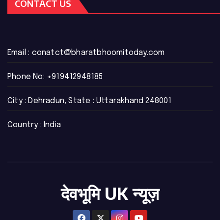
CONTACT US
Email :
conatct@bharatbhoomitoday.com
Phone No:
+919412948185
City : Dehradun, State : Uttarakhand 248001
Country : India
देवभूमि UK न्यूज़