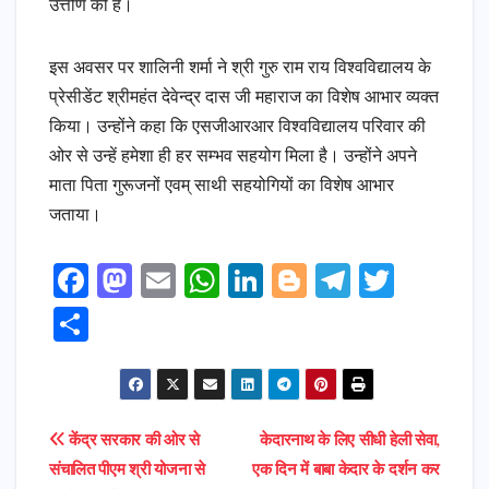
उत्तीर्ण की है।
इस अवसर पर शालिनी शर्मा ने श्री गुरु राम राय विश्वविद्यालय के
प्रेसीडेंट श्रीमहंत देवेन्द्र दास जी महाराज का विशेष आभार व्यक्त
किया। उन्होंने कहा कि एसजीआरआर विश्वविद्यालय परिवार की
ओर से उन्हें हमेशा ही हर सम्भव सहयोग मिला है। उन्होंने अपने
माता पिता गुरूजनों एवम् साथी सहयोगियों का विशेष आभार
जताया।
F
M
E
W
Li
Bl
T
T
a
a
m
h
n
o
el
w
S
c
s
ai
a
k
g
e
it
h
e
t
l
ts
e
g
gr
t
ar
b
o
A
dI
e
a
e
e
Post
केंद्र सरकार की ओर से
केदारनाथ के लिए सीधी हेली सेवा,
o
d
p
n
r
m
r
संचालित पीएम श्री योजना से
एक दिन में बाबा केदार के दर्शन कर