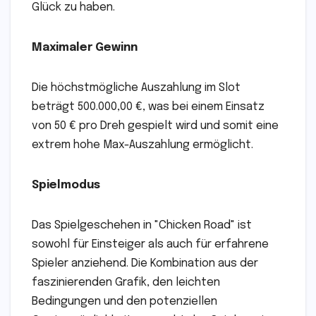
Glück zu haben.
Maximaler Gewinn
Die höchstmögliche Auszahlung im Slot
beträgt 500.000,00 €, was bei einem Einsatz
von 50 € pro Dreh gespielt wird und somit eine
extrem hohe Max-Auszahlung ermöglicht.
Spielmodus
Das Spielgeschehen in "Chicken Road" ist
sowohl für Einsteiger als auch für erfahrene
Spieler anziehend. Die Kombination aus der
faszinierenden Grafik, den leichten
Bedingungen und den potenziellen