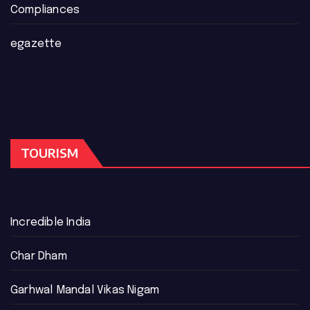
Compliances
egazette
TOURISM
Incredible India
Char Dham
Garhwal Mandal Vikas Nigam