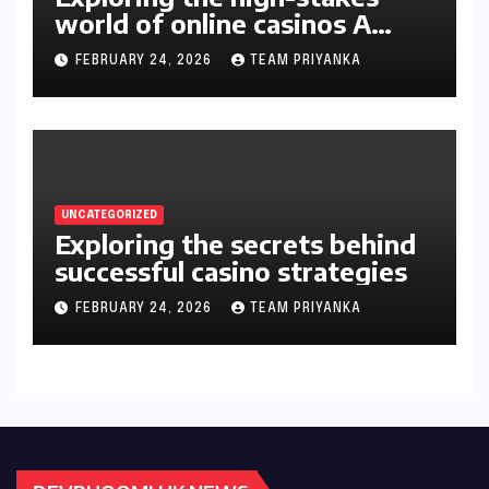
world of online casinos A
gambler’s guide
FEBRUARY 24, 2026
TEAM PRIYANKA
UNCATEGORIZED
Exploring the secrets behind
successful casino strategies
FEBRUARY 24, 2026
TEAM PRIYANKA