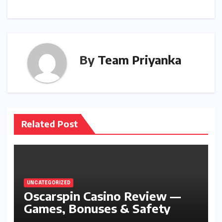
o
d
p
n
r
m
r
navigation
o
o
p
k
n
By
Team Priyanka
Related Post
UNCATEGORIZED
Oscarspin Casino Review —
Games, Bonuses & Safety