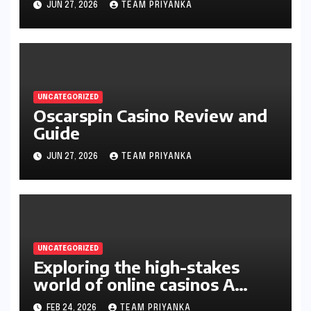
JUN 27, 2026
TEAM PRIYANKA
UNCATEGORIZED
Oscarspin Casino Review and
Guide
JUN 27, 2026
TEAM PRIYANKA
UNCATEGORIZED
Exploring the high-stakes
world of online casinos A
gambler’s guide
FEB 24, 2026
TEAM PRIYANKA