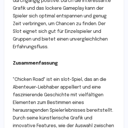
durchgängig positive. Durch die interessante
Grafik und das lockere Gameplay kann der
Spieler sich optimal entspannen und genug
Zeit verbringen, um Chancen zu finden. Der
Slot eignet sich gut für Einzelspieler und
Gruppen und bietet einen unvergleichlichen
Erfahrungsfluss.
Zusammenfassung
"Chicken Road" ist ein slot-Spiel, das an die
Abenteuer-Liebhaber appelliert und eine
faszinierende Geschichte mit vielfältigen
Elementen zum Bestimmen eines
herausragenden Spielerlebnisses bereitstellt.
Durch seine künstlerische Grafik und
innovative Features, wie der Auswahl zwischen