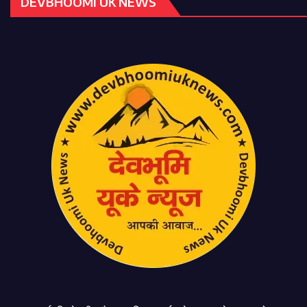
DEVBHOOMI UK NEWS