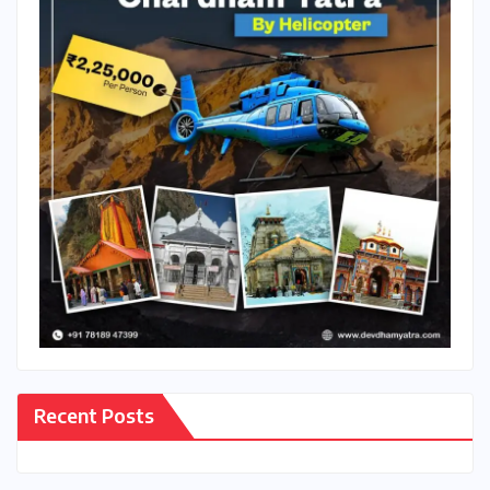
Recent Posts