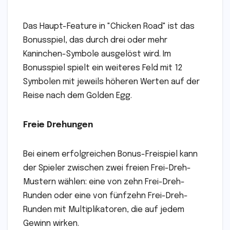
Das Haupt-Feature in "Chicken Road" ist das
Bonusspiel, das durch drei oder mehr
Kaninchen-Symbole ausgelöst wird. Im
Bonusspiel spielt ein weiteres Feld mit 12
Symbolen mit jeweils höheren Werten auf der
Reise nach dem Golden Egg.
Freie Drehungen
Bei einem erfolgreichen Bonus-Freispiel kann
der Spieler zwischen zwei freien Frei-Dreh-
Mustern wählen: eine von zehn Frei-Dreh-
Runden oder eine von fünfzehn Frei-Dreh-
Runden mit Multiplikatoren, die auf jedem
Gewinn wirken.