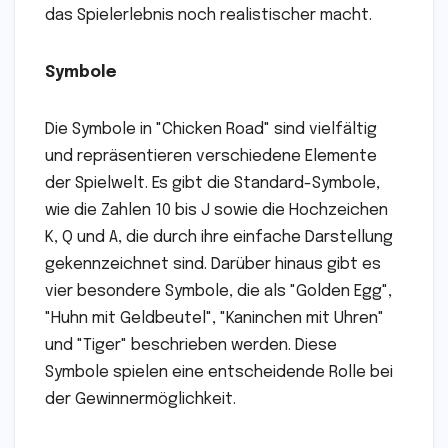
das Spielerlebnis noch realistischer macht.
Symbole
Die Symbole in "Chicken Road" sind vielfältig
und repräsentieren verschiedene Elemente
der Spielwelt. Es gibt die Standard-Symbole,
wie die Zahlen 10 bis J sowie die Hochzeichen
K, Q und A, die durch ihre einfache Darstellung
gekennzeichnet sind. Darüber hinaus gibt es
vier besondere Symbole, die als "Golden Egg",
"Huhn mit Geldbeutel", "Kaninchen mit Uhren"
und "Tiger" beschrieben werden. Diese
Symbole spielen eine entscheidende Rolle bei
der Gewinnermöglichkeit.