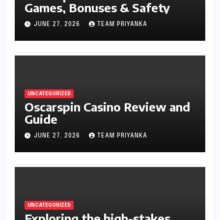
Games, Bonuses & Safety
JUNE 27, 2026
TEAM PRIYANKA
UNCATEGORIZED
Oscarspin Casino Review and
Guide
JUNE 27, 2026
TEAM PRIYANKA
UNCATEGORIZED
Exploring the high-stakes