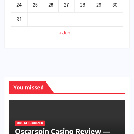
24
25
26
27
28
29
30
31
« Jun
You missed
UNCATEGORIZED
Oscarspin Casino Review —