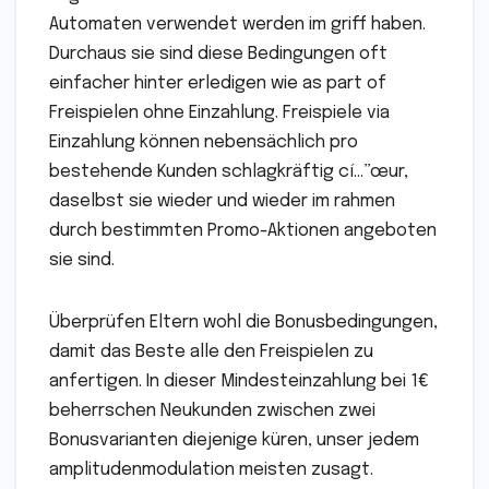
Automaten verwendet werden im griff haben.
Durchaus sie sind diese Bedingungen oft
einfacher hinter erledigen wie as part of
Freispielen ohne Einzahlung. Freispiele via
Einzahlung können nebensächlich pro
bestehende Kunden schlagkräftig cí…”œur,
daselbst sie wieder und wieder im rahmen
durch bestimmten Promo-Aktionen angeboten
sie sind.
Überprüfen Eltern wohl die Bonusbedingungen,
damit das Beste alle den Freispielen zu
anfertigen. In dieser Mindesteinzahlung bei 1€
beherrschen Neukunden zwischen zwei
Bonusvarianten diejenige küren, unser jedem
amplitudenmodulation meisten zusagt.