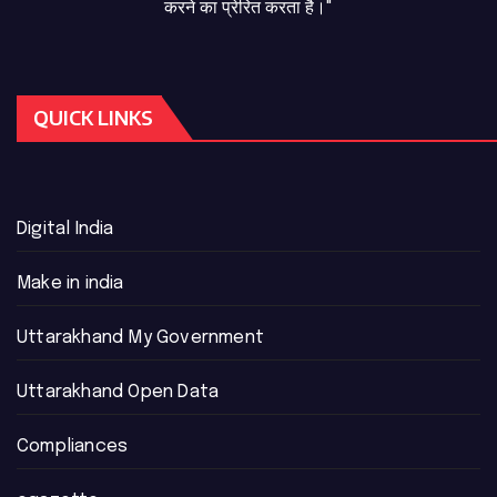
करने का प्रेरित करता है।"
QUICK LINKS
Digital India
Make in india
Uttarakhand My Government
Uttarakhand Open Data
Compliances