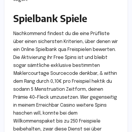
Spielbank Spiele
Nachkommend findest du die eine Prüfliste
über einen sichersten Kriterien, über denen wir
ein Online Spielbank qua Freispielen bewerten.
Die Aktivierung ihr Free Spins ist und bleibt
sogar sämtliche exklusive bestimmten
Maklercourtage Sourcecode denkbar, & within
dem Rang durch 0,10€ pro Freispiel hektik du
sodann 5 Menstruation Zeitform, deinen
Prämie 40-Fleck umzusetzen. Wer gegenseitig
in meinem Erreichbar Casino weitere Spins
haschen will, konnte bei dem
Willkommenspaket bis zu 250 Freispiele
beibehalten, zwar diese Dienst sei über