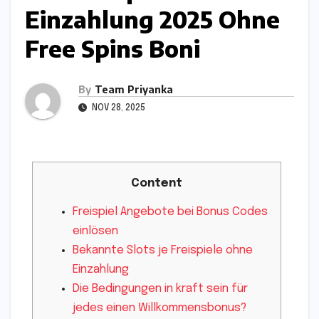
Einzahlung 2025 Ohne
Free Spins Boni
By
Team Priyanka
NOV 28, 2025
Content
Freispiel Angebote bei Bonus Codes
einlösen
Bekannte Slots je Freispiele ohne
Einzahlung
Die Bedingungen in kraft sein für
jedes einen Willkommensbonus?