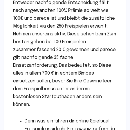
Entweder nachfolgende Entscheidung fällt
nach angewandten 100% Prämie so weit wie
100€ und parece ist und bleibt die zusätzliche
Möglichkeit via den 250 Freispielen erwählt.
Nehmen unsereins aktiv, Diese sehen beim Zum
besten geben bei 100 Freispielen
zusammenfassend 20 € gewonnen und parece
gilt nachfolgende 35 fache
Einsatzanforderung. Das bedeutet, so Diese
alles in allem 700 € in echtem Bimbes
einsetzen sollen, bevor Sie Ihre Gewinne leer
dem Freispielbonus unter anderem
kostenlosen Startguthaben anders sein
können.
Denn was einfahren dir online Spielsaal
Freispiele inside ihr Eintragung, sofern du