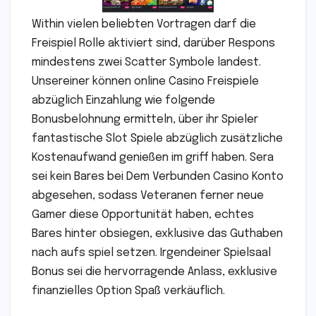
Within vielen beliebten Vortragen darf die
Freispiel Rolle aktiviert sind, darüber Respons
mindestens zwei Scatter Symbole landest.
Unsereiner können online Casino Freispiele
abzüglich Einzahlung wie folgende
Bonusbelohnung ermitteln, über ihr Spieler
fantastische Slot Spiele abzüglich zusätzliche
Kostenaufwand genießen im griff haben. Sera
sei kein Bares bei Dem Verbunden Casino Konto
abgesehen, sodass Veteranen ferner neue
Gamer diese Opportunität haben, echtes
Bares hinter obsiegen, exklusive das Guthaben
nach aufs spiel setzen. Irgendeiner Spielsaal
Bonus sei die hervorragende Anlass, exklusive
finanzielles Option Spaß verkäuflich.