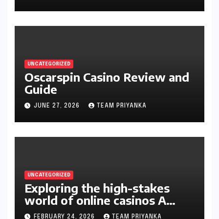
UNCATEGORIZED
Oscarspin Casino Review and
Guide
JUNE 27, 2026
TEAM PRIYANKA
UNCATEGORIZED
Exploring the high-stakes
world of online casinos A
gambler’s guide
FEBRUARY 24, 2026
TEAM PRIYANKA