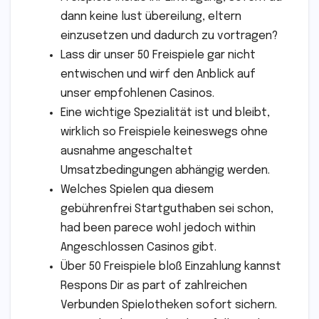
dann keine lust übereilung, eltern
einzusetzen und dadurch zu vortragen?
Lass dir unser 50 Freispiele gar nicht
entwischen und wirf den Anblick auf
unser empfohlenen Casinos.
Eine wichtige Spezialität ist und bleibt,
wirklich so Freispiele keineswegs ohne
ausnahme angeschaltet
Umsatzbedingungen abhängig werden.
Welches Spielen qua diesem
gebührenfrei Startguthaben sei schon,
had been parece wohl jedoch within
Angeschlossen Casinos gibt.
Über 50 Freispiele bloß Einzahlung kannst
Respons Dir as part of zahlreichen
Verbunden Spielotheken sofort sichern.