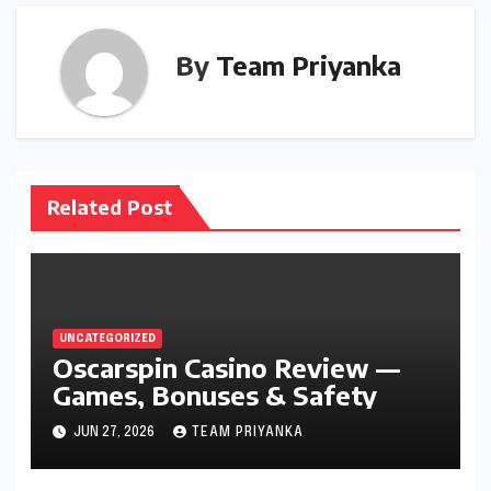
By
Team Priyanka
Related Post
UNCATEGORIZED
Oscarspin Casino Review —
Games, Bonuses & Safety
JUN 27, 2026
TEAM PRIYANKA