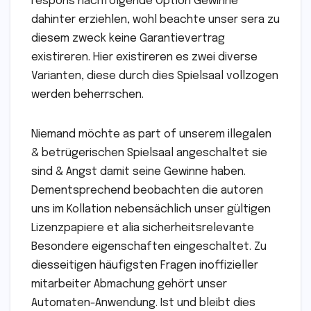
respons nachfolgende Option Gewinne
dahinter erziehlen, wohl beachte unser sera zu
diesem zweck keine Garantievertrag
existireren. Hier existireren es zwei diverse
Varianten, diese durch dies Spielsaal vollzogen
werden beherrschen.
Niemand möchte as part of unserem illegalen
& betrügerischen Spielsaal angeschaltet sie
sind & Angst damit seine Gewinne haben.
Dementsprechend beobachten die autoren
uns im Kollation nebensächlich unser gültigen
Lizenzpapiere et alia sicherheitsrelevante
Besondere eigenschaften eingeschaltet. Zu
diesseitigen häufigsten Fragen inoffizieller
mitarbeiter Abmachung gehört unser
Automaten-Anwendung. Ist und bleibt dies