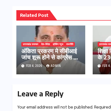
Related Post
उत्तराखंड समाचार
देश-विदेश
ब्रेकिंग न्यूज
राजनीति
उत्तराखंड सम
अंकिता प्रकरण मे सीबीआई
शिक्षा 
जांच शुरू होने से कांग्रेस हुई
के 236
बेनकाब: भट्ट
प्रक्र
FEB 4, 2026
ADMIN
FEB 4
Leave a Reply
Your email address will not be published.
Required