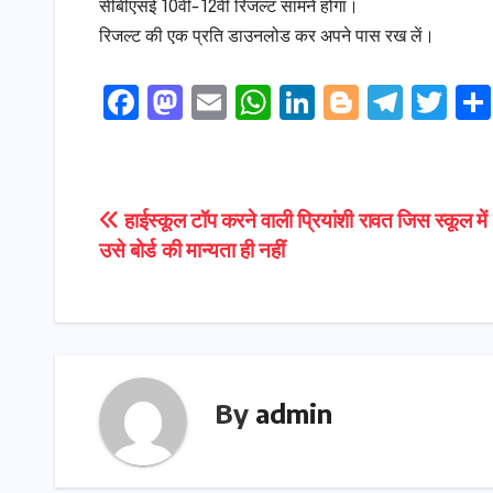
सीबीएसई 10वीं-12वीं रिजल्ट सामने होगा।
रिजल्ट की एक प्रति डाउनलोड कर अपने पास रख लें।
F
M
E
W
Li
Bl
T
T
a
a
m
h
n
o
el
w
c
s
ai
a
k
g
e
it
e
t
l
ts
e
g
gr
t
Post
हाईस्कूल टॉप करने वाली प्रियांशी रावत जिस स्कूल में 
b
o
A
dI
e
a
e
उसे बोर्ड की मान्यता ही नहीं
navigation
o
d
p
n
r
m
r
o
o
p
k
n
By
admin