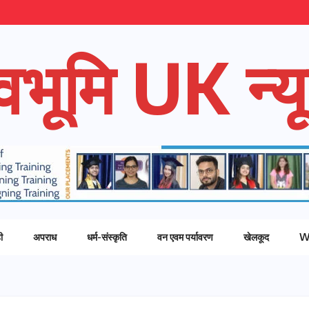
ेवभूमि UK न्यू
ी
अपराध
धर्म-संस्कृति
वन एवम पर्यावरण
खेलकूद
W