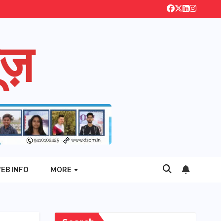
ज़
EB INFO
MORE