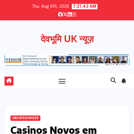
Skip
Thu. Aug 6th, 2026
7:21:44 AM
to
content
देवभूमि UK न्यूज़
UNCATEGORIZED
Casinos Novos em