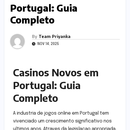
Portugal: Guia
Completo
By
Team Priyanka
NOV 14, 2025
Casinos Novos em
Portugal: Guia
Completo
A industria de jogos online em Portugal tem
vivenciado um crescimento significativo nos
ultimos anos. Atraves da legislacao apropriada,