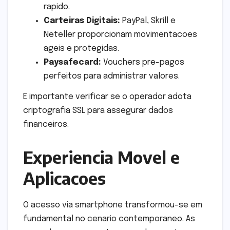
rapido.
Carteiras Digitais:
PayPal, Skrill e
Neteller proporcionam movimentacoes
ageis e protegidas.
Paysafecard:
Vouchers pre-pagos
perfeitos para administrar valores.
E importante verificar se o operador adota
criptografia SSL para assegurar dados
financeiros.
Experiencia Movel e
Aplicacoes
O acesso via smartphone transformou-se em
fundamental no cenario contemporaneo. As