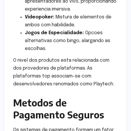
apresentadores ao vivo, proporcionando
experiencia imersiva.
Videopoker:
Mistura de elementos de
ambos com habilidade.
Jogos de Especialidade:
Opcoes
alternativas como bingo, alargando as
escolhas.
O nivel dos produtos esta relacionada com
dos provedores de plataformas. As
plataformas top associam-se com
desenvolvedores renomados como Playtech.
Metodos de
Pagamento Seguros
Os sistemas de pagamento formam um fator