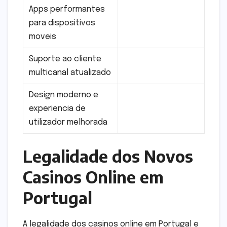
Apps performantes
para dispositivos
moveis
Suporte ao cliente
multicanal atualizado
Design moderno e
experiencia de
utilizador melhorada
Legalidade dos Novos
Casinos Online em
Portugal
A legalidade dos casinos online em Portugal e