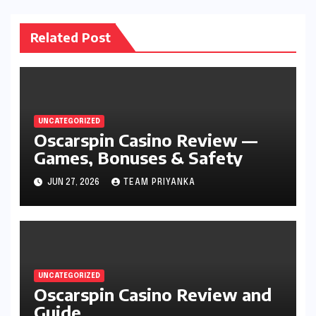
Related Post
UNCATEGORIZED
Oscarspin Casino Review —
Games, Bonuses & Safety
JUN 27, 2026
TEAM PRIYANKA
UNCATEGORIZED
Oscarspin Casino Review and
Guide