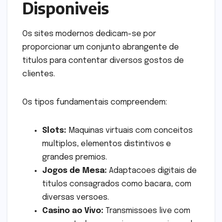
Disponiveis
Os sites modernos dedicam-se por
proporcionar um conjunto abrangente de
titulos para contentar diversos gostos de
clientes.
Os tipos fundamentais compreendem:
Slots:
Maquinas virtuais com conceitos
multiplos, elementos distintivos e
grandes premios.
Jogos de Mesa:
Adaptacoes digitais de
titulos consagrados como bacara, com
diversas versoes.
Casino ao Vivo:
Transmissoes live com