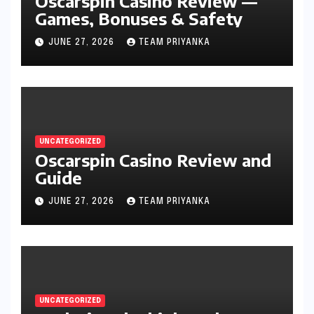
Oscarspin Casino Review —
Games, Bonuses & Safety
JUNE 27, 2026
TEAM PRIYANKA
UNCATEGORIZED
Oscarspin Casino Review and
Guide
JUNE 27, 2026
TEAM PRIYANKA
UNCATEGORIZED