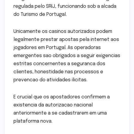
regulada pelo SRIJ, funcionando sob a alcada
do Turismo de Portugal.
Unicamente os casinos autorizados podem
legalmente prestar apostas pela internet aos
jogadores em Portugal. As operadoras
emergentes sao obrigados a seguir exigencias
estritas concernentes a seguranca dos
clientes, honestidade nas processos e
prevencao do atividades ilicitas.
E crucial que os apostadores confirmem a
existencia da autorizacao nacional
anteriormente a se cadastrarem em uma
plataforma nova.