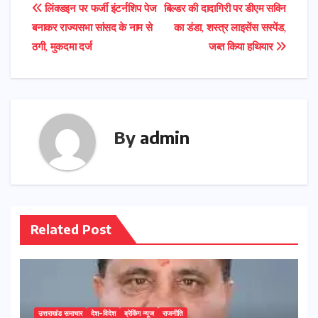
e
Post
लिंक्डइन पर फर्जी इंटर्नशिप पेज
बिल्डर की दादागिरी पर डीएम सविन
o
d
p
n
r
m
r
बनाकर राज्यसभा सांसद के नाम से
का डंडा, शस्त्र लाइसेंस सस्पेंड,
navigation
o
o
p
ठगी, मुकदमा दर्ज
जब्त किया हथियार
k
n
By
admin
Related Post
उत्तराखंड समाचार
देश-विदेश
ब्रेकिंग न्यूज
राजनीति