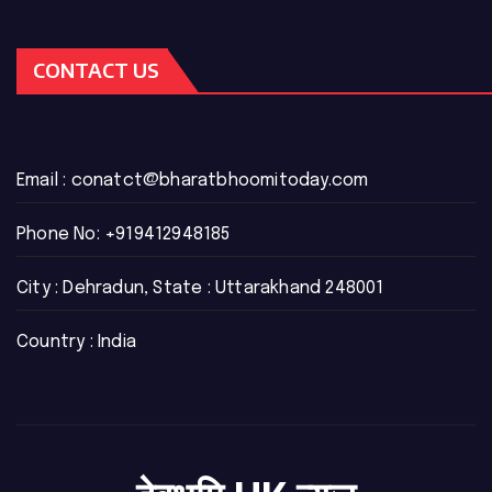
CONTACT US
Email :
conatct@bharatbhoomitoday.com
Phone No:
+919412948185
City : Dehradun, State : Uttarakhand 248001
Country : India