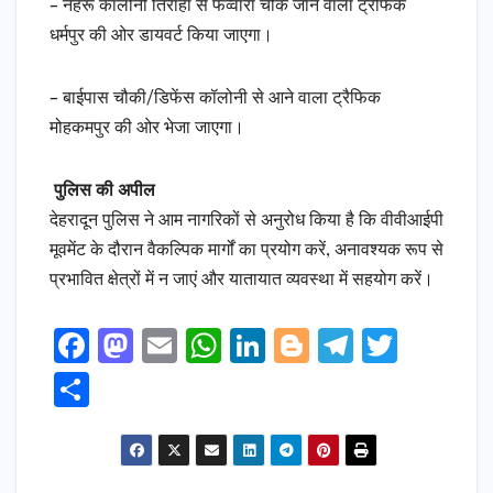
– नेहरू कॉलोनी तिराहा से फव्वारा चौक जाने वाला ट्रैफिक
धर्मपुर की ओर डायवर्ट किया जाएगा।
– बाईपास चौकी/डिफेंस कॉलोनी से आने वाला ट्रैफिक
मोहकमपुर की ओर भेजा जाएगा।
पुलिस की अपील
देहरादून पुलिस ने आम नागरिकों से अनुरोध किया है कि वीवीआईपी
मूवमेंट के दौरान वैकल्पिक मार्गों का प्रयोग करें, अनावश्यक रूप से
प्रभावित क्षेत्रों में न जाएं और यातायात व्यवस्था में सहयोग करें।
F
M
E
W
Li
Bl
T
T
a
a
m
h
n
o
el
w
S
c
s
ai
a
k
g
e
it
h
e
t
l
ts
e
g
gr
t
ar
b
o
A
dI
e
a
e