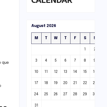
August 2026
M
T
W
T
F
S
S
1
2
3
4
5
6
7
8
9
o que
10
11
12
13
14
15
16
17
18
19
20
21
22
23
o
24
25
26
27
28
29
30
31