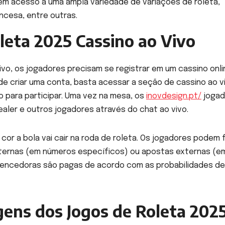
têm acesso a uma ampla variedade de variações de roleta,
ancesa, entre outras.
leta 2025 Cassino ao Vivo
vivo, os jogadores precisam se registrar em um cassino onli
e criar uma conta, basta acessar a seção de cassino ao v
o para participar. Uma vez na mesa, os
inovdesign.pt/
jogad
aler e outros jogadores através do chat ao vivo.
cor a bola vai cair na roda de roleta. Os jogadores podem 
nternas (em números específicos) ou apostas externas (e
vencedoras são pagas de acordo com as probabilidades de
ens dos Jogos de Roleta 202