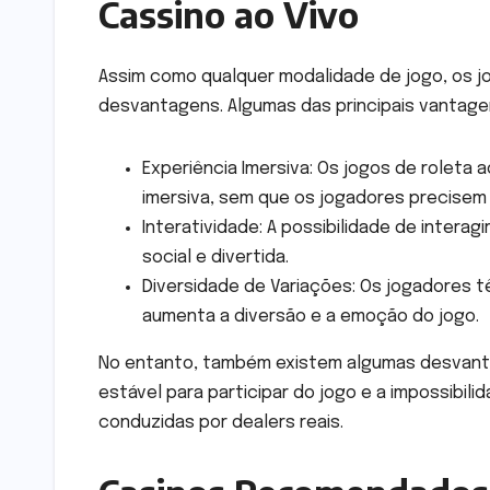
Cassino ao Vivo
Assim como qualquer modalidade de jogo, os j
desvantagens. Algumas das principais vantage
Experiência Imersiva: Os jogos de roleta 
imersiva, sem que os jogadores precisem 
Interatividade: A possibilidade de intera
social e divertida.
Diversidade de Variações: Os jogadores 
aumenta a diversão e a emoção do jogo.
No entanto, também existem algumas desvant
estável para participar do jogo e a impossibili
conduzidas por dealers reais.