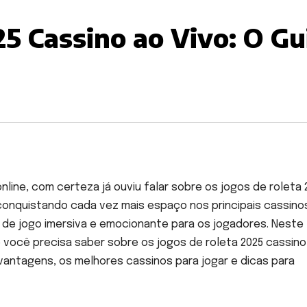
25 Cassino ao Vivo: O Gu
line, com certeza já ouviu falar sobre os jogos de roleta 
conquistando cada vez mais espaço nos principais cassino
 de jogo imersiva e emocionante para os jogadores. Neste
 você precisa saber sobre os jogos de roleta 2025 cassino
svantagens, os melhores cassinos para jogar e dicas para