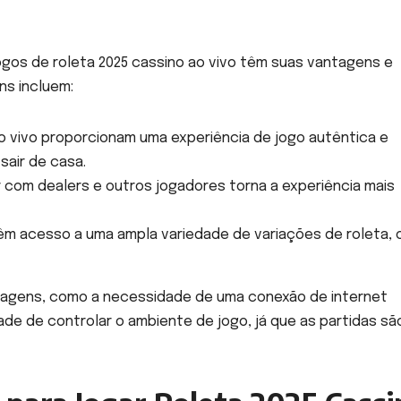
ogos de roleta 2025 cassino ao vivo têm suas vantagens e
ns incluem:
ao vivo proporcionam uma experiência de jogo autêntica e
sair de casa.
gir com dealers e outros jogadores torna a experiência mais
têm acesso a uma ampla variedade de variações de roleta, 
agens, como a necessidade de uma conexão de internet
dade de controlar o ambiente de jogo, já que as partidas sã