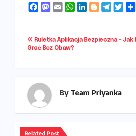
F
M
E
W
Li
Bl
T
T
a
a
m
h
n
o
el
w
c
s
ai
a
k
g
e
it
e
t
l
ts
e
g
gr
t
Post
Ruletka Aplikacja Bezpieczna – Jak 
b
o
A
dI
e
a
e
Grać Bez Obaw?
navigation
o
d
p
n
r
m
r
o
o
p
k
n
By
Team Priyanka
Related Post