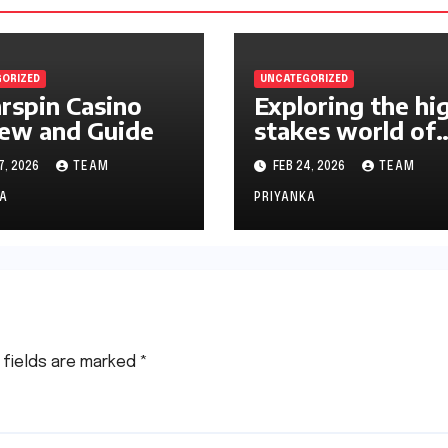
ORIZED
UNCATEGORIZED
rspin Casino
Exploring the hi
ew and Guide
stakes world of
online casinos A
7, 2026
TEAM
FEB 24, 2026
TEAM
gambler’s guide
KA
PRIYANKA
 fields are marked
*