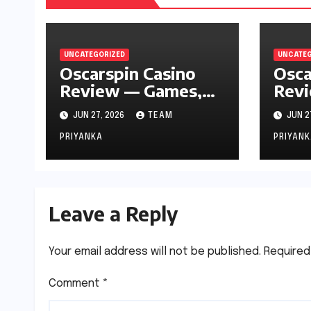
UNCATEGORIZED
UNCATEG
Oscarspin Casino
Osca
Review — Games,
Revi
Bonuses & Safety
JUN 27, 2026
TEAM
JUN 2
PRIYANKA
PRIYAN
Leave a Reply
Your email address will not be published.
Required
Comment
*