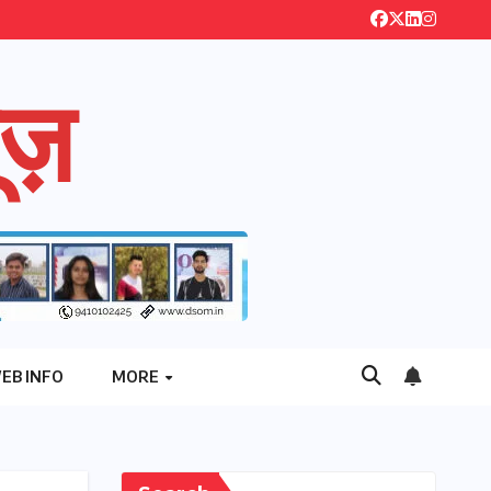
ज़
EB INFO
MORE