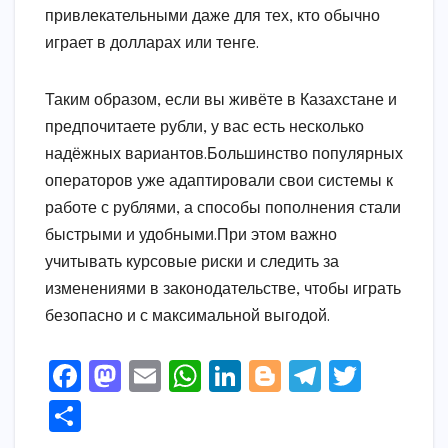
привлекательными даже для тех, кто обычно
играет в долларах или тенге.
Таким образом, если вы живёте в Казахстане и
предпочитаете рубли, у вас есть несколько
надёжных вариантов.Большинство популярных
операторов уже адаптировали свои системы к
работе с рублями, а способы пополнения стали
быстрыми и удобными.При этом важно
учитывать курсовые риски и следить за
изменениями в законодательстве, чтобы играть
безопасно и с максимальной выгодой.
F
M
E
W
Li
Bl
T
T
a
a
m
h
n
o
el
w
S
c
s
ai
a
k
g
e
it
h