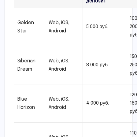
депозит
10
Golden
Web, iOS,
5 000 руб.
20
Star
Android
руб
15
Siberian
Web, iOS,
8 000 руб.
25
Dream
Android
руб
12
Blue
Web, iOS,
4 000 руб.
18
Horizon
Android
руб
11