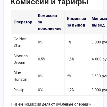
Комиссии и тарифы
Комиссия
Комиссия
Миним
Оператор
за
за вывод
вывод
пополнение
Golden
0%
1%
3 000 ру
Star
Siberian
0,5%
1,5%
4 000 ру
Dream
Blue
0%
2%
3 500 ру
Horizon
Pin‑Up
0%
1,2%
3 000 ру
Низкие комиссии делают рублевые операции