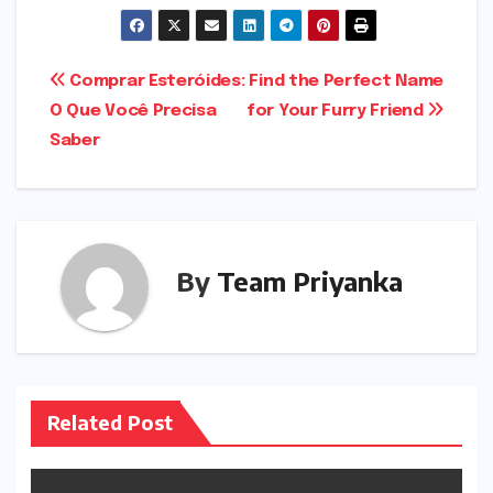
e
t
l
ts
e
g
gr
t
ar
b
o
A
dI
e
a
e
e
Post
Comprar Esteróides:
Find the Perfect Name
o
d
p
n
r
m
r
O Que Você Precisa
for Your Furry Friend
navigation
o
o
p
Saber
k
n
By
Team Priyanka
Related Post