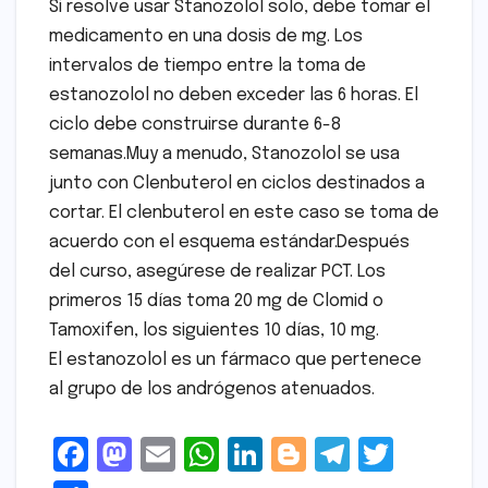
Si resolve usar Stanozolol solo, debe tomar el
medicamento en una dosis de mg. Los
intervalos de tiempo entre la toma de
estanozolol no deben exceder las 6 horas. El
ciclo debe construirse durante 6-8
semanas.Muy a menudo, Stanozolol se usa
junto con Clenbuterol en ciclos destinados a
cortar. El clenbuterol en este caso se toma de
acuerdo con el esquema estándar.Después
del curso, asegúrese de realizar PCT. Los
primeros 15 días toma 20 mg de Clomid o
Tamoxifen, los siguientes 10 días, 10 mg.
El estanozolol es un fármaco que pertenece
al grupo de los andrógenos atenuados.
F
M
E
W
Li
Bl
T
T