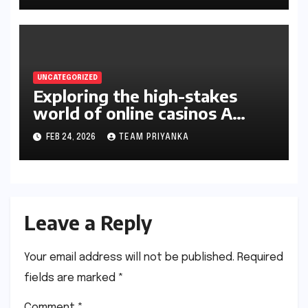
UNCATEGORIZED
Exploring the high-stakes
world of online casinos A
gambler’s guide
FEB 24, 2026
TEAM PRIYANKA
Leave a Reply
Your email address will not be published.
Required
fields are marked
*
Comment
*