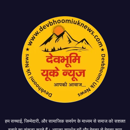
हम सच्चाई, जिम्मेदारी, और सामाजिक समर्पण के माध्यम से समाज को सशक्त