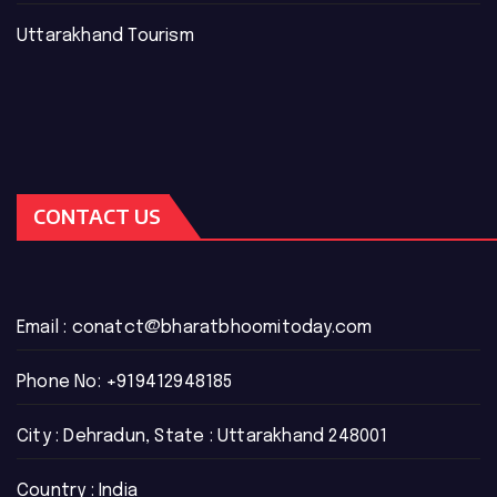
Uttarakhand Tourism
CONTACT US
Email :
conatct@bharatbhoomitoday.com
Phone No:
+919412948185
City : Dehradun, State : Uttarakhand 248001
Country : India