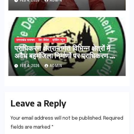
FEB 4, 2026
ADMIN
उत्तराखंड समाचार
देश-विदेश
ब्रेकिंग न्यूज
प्राधिकरण क्षेत्रान्तर्गत विभिन्न क्षेत्रों में
अवैध बहुमंजिला निर्माणों पर प्राधिकरण की
सख़्त कार्रवाई
FEB 4, 2026
ADMIN
Leave a Reply
Your email address will not be published.
Required
fields are marked
*