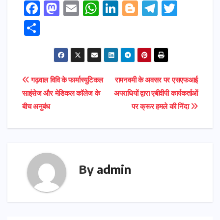
F
M
E
W
Li
Bl
T
T
a
a
m
h
n
o
el
w
S
c
s
ai
a
k
g
e
it
h
e
t
l
ts
e
g
gr
t
ar
b
o
A
dI
e
a
e
e
Post
गढ़वाल विवि के फार्मास्युटिकल
रामनवमी के अवसर पर एसएफआई
o
d
p
n
r
m
r
साइंसेज और मेडिकल कॉलेज के
अपराधियों द्वारा एबीवीपी कार्यकर्ताओं
navigation
o
o
p
बीच अनुबंध
पर क्रूर हमले की निंदा
k
n
By
admin