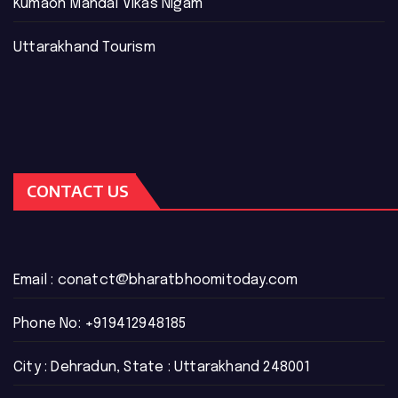
Kumaon Mandal Vikas Nigam
Uttarakhand Tourism
CONTACT US
Email :
conatct@bharatbhoomitoday.com
Phone No:
+919412948185
City : Dehradun, State : Uttarakhand 248001