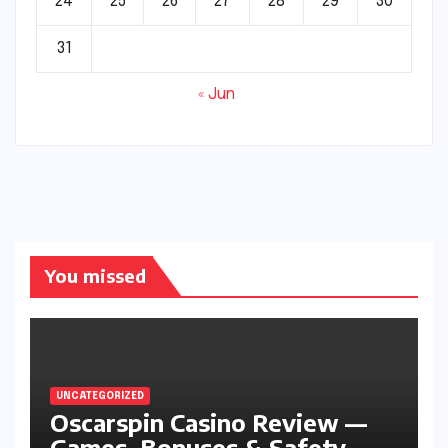
24
25
26
27
28
29
30
31
« Jun
You missed
UNCATEGORIZED
Oscarspin Casino Review —
Games, Bonuses & Safety