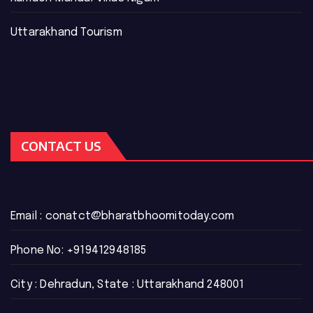
Uttarakhand Tourism
CONTACT US
Email :
conatct@bharatbhoomitoday.com
Phone No:
+919412948185
City : Dehradun, State : Uttarakhand 248001