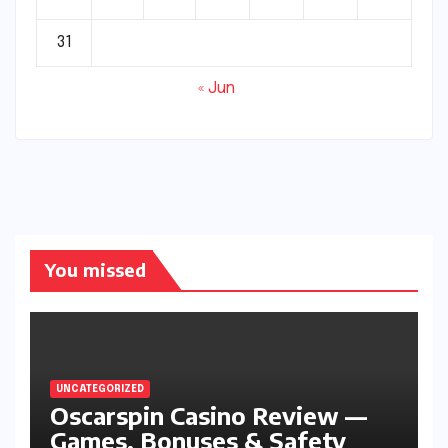
31
« Jun
You missed
UNCATEGORIZED
Oscarspin Casino Review —
Games, Bonuses & Safety