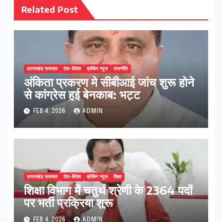
Related Post
उत्तराखंड समाचार
देश-विदेश
ब्रेकिंग न्यूज
राजनीति
अंकिता प्रकरण मे सीबीआई जांच शुरू होने
से कांग्रेस हुई बेनकाब: भट्ट
FEB 4, 2026
ADMIN
उत्तराखंड समाचार
देश-विदेश
ब्रेकिंग न्यूज
शिक्षा
शिक्षा विभाग में चतुर्थ श्रेणी के 2364 पदों
पर भर्ती प्रक्रिया शुरू
FEB 4, 2026
ADMIN