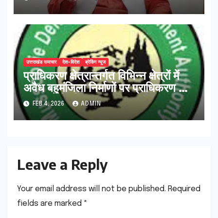
उत्तराखंड समाचार
देश-विदेश
ब्रेकिंग न्यूज
प्राधिकरण क्षेत्रान्तर्गत विभिन्न क्षेत्रों में
अवैध बहुमंजिला निर्माणों पर प्राधिकरण की
सख़्त कार्रवाई
FEB 4, 2026
ADMIN
Leave a Reply
Your email address will not be published.
Required
fields are marked
*