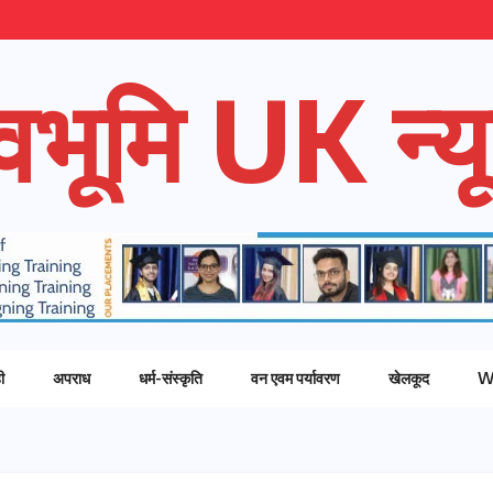
ेवभूमि UK न्यू
ी
अपराध
धर्म-संस्कृति
वन एवम पर्यावरण
खेलकूद
W