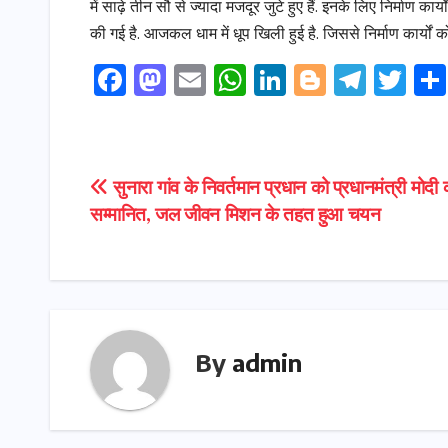
में साढ़े तीन सौ से ज्यादा मजदूर जुटे हुए हैं. इनके लिए निर्माण क
की गई है. आजकल धाम में धूप खिली हुई है. जिससे निर्माण कार्यों को
F
M
E
W
Li
Bl
T
T
a
a
m
h
n
o
el
w
c
s
ai
a
k
g
e
it
e
t
l
ts
e
g
gr
t
Post
सुनारा गांव के निवर्तमान प्रधान को प्रधानमंत्री मोदी क
b
o
A
dI
e
a
e
सम्मानित, जल जीवन मिशन के तहत हुआ चयन
navigation
o
d
p
n
r
m
r
o
o
p
k
n
By
admin