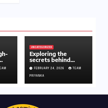
UNCATEGORIZED
gh-
Exploring the
secrets behind
successful casino
EAM
FEBRUARY 24, 2026
TEAM
strategies
PRIYANKA