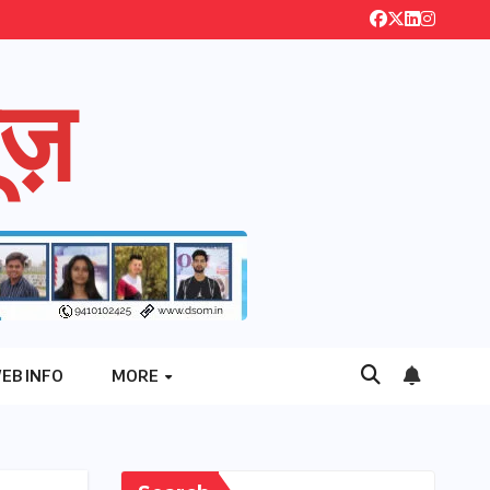
ज़
EB INFO
MORE