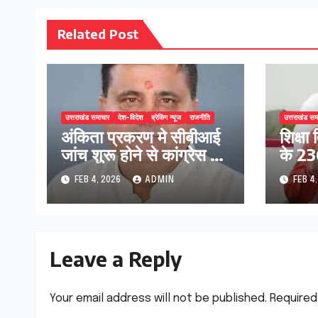
Related Post
उत्तराखंड समाचार
देश-विदेश
ब्रेकिंग न्यूज
राजनीति
उत्तराखंड सम
अंकिता प्रकरण मे सीबीआई
शिक्षा 
जांच शुरू होने से कांग्रेस हुई
के 236
बेनकाब: भट्ट
प्रक्र
FEB 4, 2026
ADMIN
FEB 4
Leave a Reply
Your email address will not be published.
Required