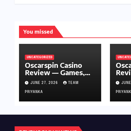
You missed
UNCATEGORIZED
UNCATE
Oscarspin Casino
Osca
Review — Games,
Revi
Bonuses & Safety
JUNE 27, 2026
TEAM
JUNE
PRIYANKA
PRIYAN