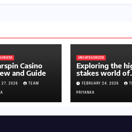
GORIZED
UNCATEGORIZED
rspin Casino
Exploring the hi
ew and Guide
stakes world of
online casinos A
 27, 2026
TEAM
FEBRUARY 24, 2026
T
gambler’s guide
KA
PRIYANKA