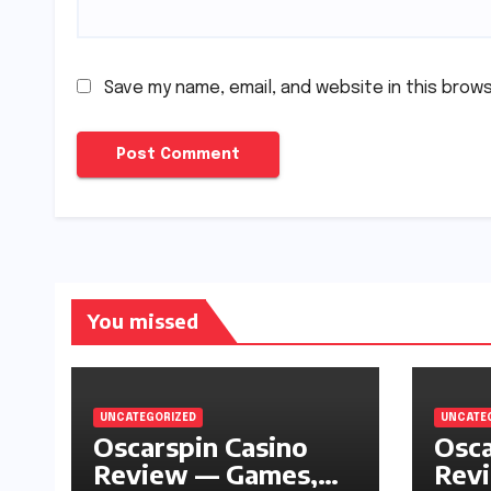
Save my name, email, and website in this brow
You missed
UNCATEGORIZED
UNCATE
Oscarspin Casino
Osca
Review — Games,
Revi