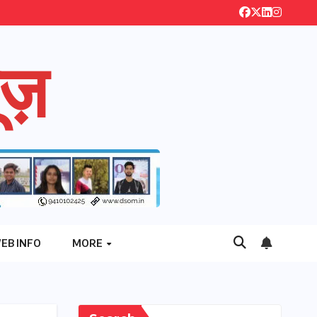
ज़
EB INFO
MORE