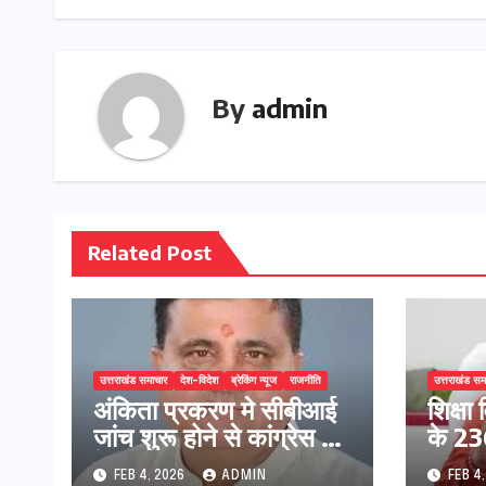
o
o
p
k
n
By
admin
Related Post
उत्तराखंड समाचार
देश-विदेश
ब्रेकिंग न्यूज
राजनीति
उत्तराखंड सम
अंकिता प्रकरण मे सीबीआई
शिक्षा 
जांच शुरू होने से कांग्रेस हुई
के 236
बेनकाब: भट्ट
प्रक्र
FEB 4, 2026
ADMIN
FEB 4