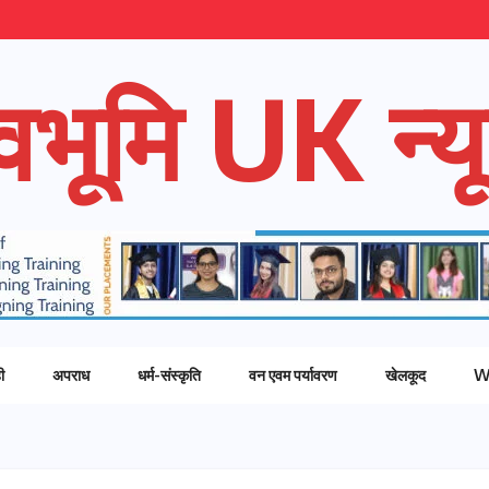
ेवभूमि UK न्यू
ी
अपराध
धर्म-संस्कृति
वन एवम पर्यावरण
खेलकूद
W