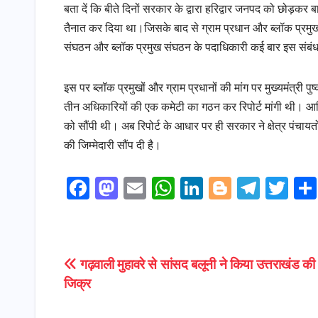
बता दें कि बीते दिनों सरकार के द्वारा हरिद्वार जनपद को छोड़क
तैनात कर दिया था।जिसके बाद से ग्राम प्रधान और ब्लॉक प्रमुख
संघठन और ब्लॉक प्रमुख संघठन के पदाधिकारी कई बार इस संबंध मे
इस पर ब्लॉक प्रमुखों और ग्राम प्रधानों की मांग पर मुख्यमंत्र
तीन अधिकारियों की एक कमेटी का गठन कर रिपोर्ट मांगी थी। आ
को सौंपी थी। अब रिपोर्ट के आधार पर ही सरकार ने क्षेत्र पंचायतों 
की जिम्मेदारी सौंप दी है।
F
M
E
W
Li
Bl
T
T
a
a
m
h
n
o
el
w
c
s
ai
a
k
g
e
it
e
t
l
ts
e
g
gr
t
Post
गढ़वाली मुहावरे से सांसद बलूनी ने किया उत्तराखंड 
b
o
A
dI
e
a
e
जिक्र
navigation
o
d
p
n
r
m
r