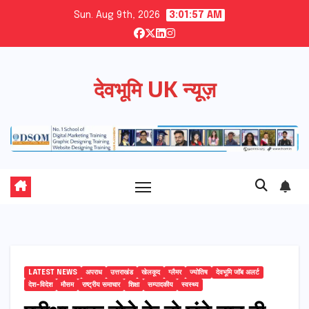
Skip
Sun. Aug 9th, 2026
3:01:58 AM
to
content
देवभूमि UK न्यूज़
LATEST NEWS
अपराध
उत्तराखंड
खेलकूद
ग्लैमर
ज्योतिष
देवभूमि जॉब अलर्ट
देश-विदेश
मौसम
राष्ट्रीय समाचार
शिक्षा
सम्पादकीय
स्वस्थ्य