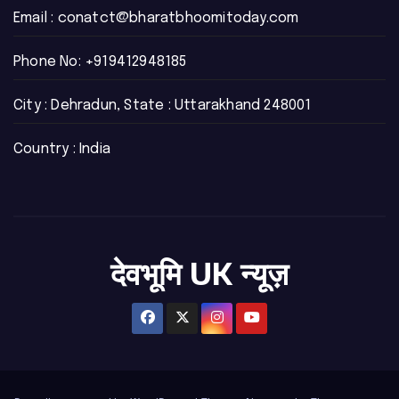
Email :
conatct@bharatbhoomitoday.com
Phone No:
+919412948185
City : Dehradun, State : Uttarakhand 248001
Country : India
देवभूमि UK न्यूज़