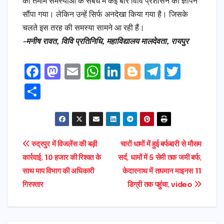
की तमाम समस्याओं के संबंध में कई बार विवि प्रशासन को ज्ञापन
सौंपा गया। लेकिन उन्हें सिर्फ अनदेखा किया गया है। जिसके
चलते इस तरह की समस्या सामने आ रही हैं।
-मनीष रावत, विवि प्रतिनिधि, महाविद्यालय मालदेवता, रायपुर
F
M
E
W
Li
Bl
T
T
a
a
m
h
n
o
el
w
S
c
s
ai
a
k
g
e
it
h
e
t
l
ts
e
g
gr
t
ar
b
o
A
dI
e
a
e
e
Post
रुद्रपुर में विजलेंस की बड़ी
चारों धामों में हुई बर्फबारी से मौसम
o
d
p
n
r
m
r
कार्रवाई, 10 हजार की रिश्वत के
सर्द, धामों में 5 सेमी तक जमी बर्फ,
navigation
o
o
p
साथ माप विभाग की अधिकारी
केदारनाथ में तापमान माइनस 11
k
n
गिरफ्तार
डिग्री तक पहुंचा, video