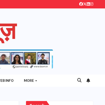
ज़
EB INFO
MORE