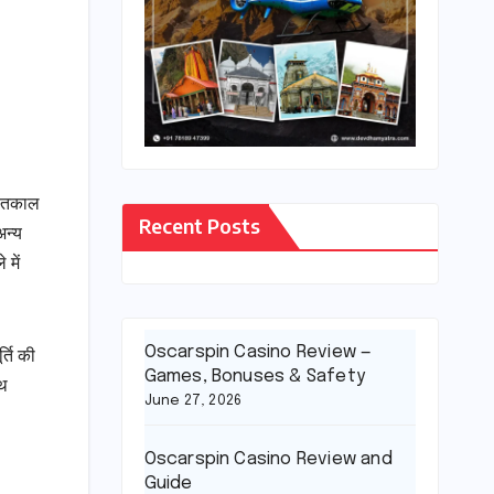
 शीतकाल
Recent Posts
अन्य
 में
Oscarspin Casino Review —
्ति की
Games, Bonuses & Safety
ाथ
June 27, 2026
Oscarspin Casino Review and
Guide