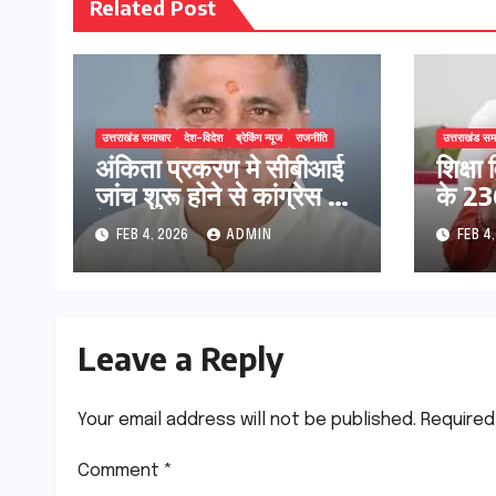
Related Post
उत्तराखंड समाचार
देश-विदेश
ब्रेकिंग न्यूज
राजनीति
उत्तराखंड सम
अंकिता प्रकरण मे सीबीआई
शिक्षा 
जांच शुरू होने से कांग्रेस हुई
के 236
बेनकाब: भट्ट
प्रक्र
FEB 4, 2026
ADMIN
FEB 4
Leave a Reply
Your email address will not be published.
Required
Comment
*