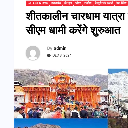
LATEST NEWS
उत्तराखंड
खेलकूद
ग्लैमर
ज्योतिष
देवभूमि जॉब अलर्ट
देश-विदेश
शीतकालीन चारधाम यात्रा क
सीएम धामी करेंगे शुरुआत
By
admin
DEC 8, 2024