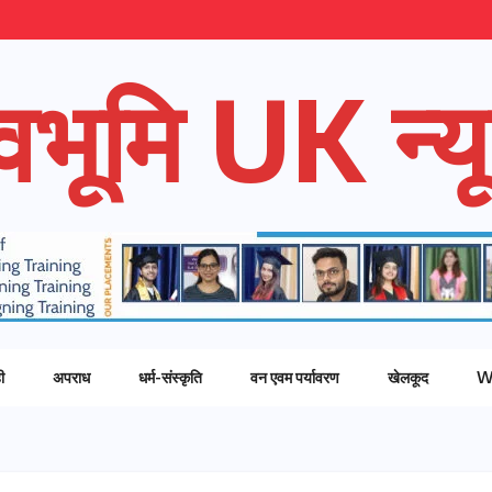
ेवभूमि UK न्यू
ी
अपराध
धर्म-संस्कृति
वन एवम पर्यावरण
खेलकूद
W